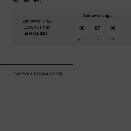
suplement diety
Zamów w ciągu
Zamówienie NA
CZAS wyślemy
00
06
59
jeszcze dziś!
godz.
min
sek.
ZAPYTAJ FARMACEUTĘ