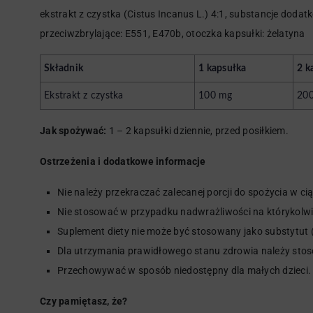
ekstrakt z czystka (Cistus Incanus L.) 4:1, substancje dodat
przeciwzbrylające: E551, E470b, otoczka kapsułki: żelatyna
Składnik
1 kapsułka
2 k
Ekstrakt z czystka
100 mg
20
Jak spożywać:
1 – 2 kapsułki dziennie, przed posiłkiem.
Ostrzeżenia i dodatkowe informacje
Nie należy przekraczać zalecanej porcji do spożycia w ci
Nie stosować w przypadku nadwrażliwości na którykolwi
Suplement diety nie może być stosowany jako substytut 
Dla utrzymania prawidłowego stanu zdrowia należy stos
Przechowywać w sposób niedostępny dla małych dzieci.
Czy pamiętasz, że?