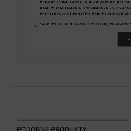
POMOCĄ FORMULARZA, W CELU ODPOWIEDZI NA
NAMI W TYM TEMACIE. INFORMACJE DOTYCZĄC
PRZYSŁUGUJĄCE PAŃSTWU UPRAWNIENIACH ZNA
*AKCEPTUJĘ
REGULAMIN
I
POLITYKĘ PRYWATNO
W
PODOBNE PRODUKTY