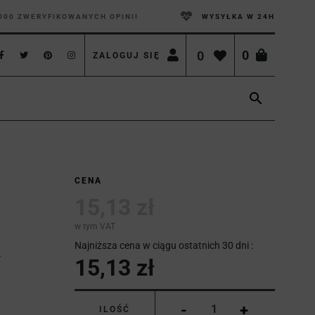
000 ZWERYFIKOWANYCH OPINII
WYSYŁKA W 24H
0
0
ZALOGUJ SIĘ

CENA
15,13 zł
w tym VAT
Najniższa cena w ciągu ostatnich 30 dni :
15,13 zł
-
+
ILOŚĆ