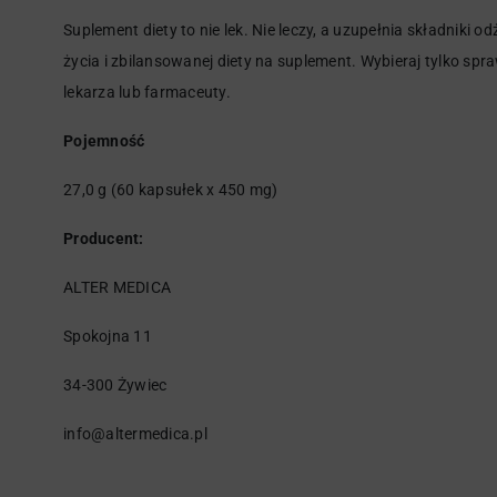
Suplement diety to nie lek. Nie leczy, a uzupełnia składniki 
życia i zbilansowanej diety na suplement. Wybieraj tylko sp
lekarza lub farmaceuty.
Pojemność
27,0 g (60 kapsułek x 450 mg)
Producent:
ALTER MEDICA
Spokojna 11
34-300 Żywiec
info@altermedica.pl