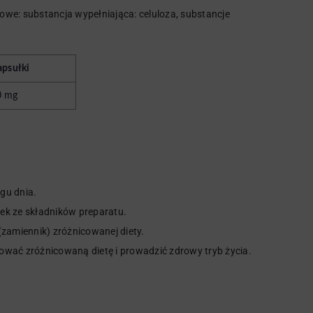
kowe: substancja wypełniająca: celuloza, substancje
apsułki
0 mg
ągu dnia.
ek ze składników preparatu.
(zamiennik) zróżnicowanej diety.
ować zróżnicowaną dietę i prowadzić zdrowy tryb życia.