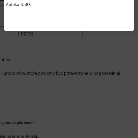
1 DZIEŃ
Apteka Na83
1 DZIEŃ
PON - PT 7:00 - 20:00
SOBOTA
7
:00 - 15:00
2 DNI
1-2 DNI
1 DZIEŃ
ublin.
i produktów, które powinny być przewożone w odpowiedniej
zymaniu płatności.
ie na terenie Polski.