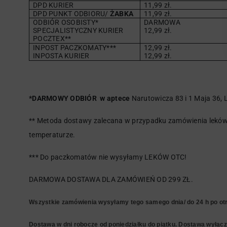
DPD KURIER
11,99 zł.
DPD PUNKT ODBIORU/
ŻABKA
11,99 zł.
ODBIÓR OSOBISTY*
DARMOWA
SPECJALISTYCZNY KURIER
12,99 zł.
POCZTEX**
INPOST PACZKOMATY***
12,99 zł.
INPOSTA KURIER
12,99 zł.
*DARMOWY ODBIÓR w aptece
Narutowicza 83 i 1 Maja 36, L
** Metoda dostawy zalecana w przypadku zamówienia leków 
temperaturze.
*** Do paczkomatów nie wysyłamy LEKÓW OTC!
DARMOWA DOSTAWA DLA ZAMÓWIEŃ OD 299 ZŁ.
Wszystkie zamówienia wysyłamy tego samego dnia/ do 24 h po otr
Dostawa w dni robocze od poniedziałku do piątku. Dostawa wyłączn