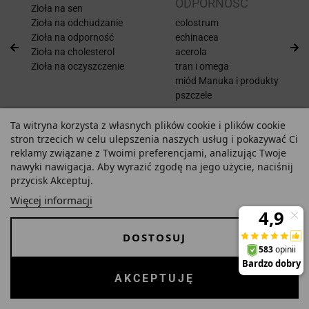
ODPORNOŚĆ
Zioła na sen
Zioła na odchudzanie
colostrum
Zioła na odporność
echinacea
Zioła na cholesterol
acerola
Zioła na oczyszczenie
tran i omega
miód Manuka i produkty
pszczele
NACZELNA RADZI
Ta witryna korzysta z własnych plików cookie i plików cookie
stron trzecich w celu ulepszenia naszych usług i pokazywać Ci
reklamy związane z Twoimi preferencjami, analizując Twoje
nawyki nawigacja. Aby wyrazić zgodę na jego użycie, naciśnij
Magister farmacji
przycisk Akceptuj.
z długoletnim stażem, prowadzi aptekę Na83
Więcej informacji
ponad dwie dekady.
DOSTOSUJ
ZOBACZ
AKCEPTUJĘ