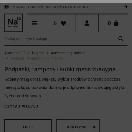
PONAD 4000 ZWERYFIKOWANYCH OPINII
0
0

Apteka na 83
Higiena
Akcesoria higieniczne
podpaski tampony kubki menstr.
Podpaski, tampony i kubki menstruacyjne
Kobiety mają coraz większy wybór środków ochrony podczas
miesiączki, co pozwala dobrać je odpowiednio do swojego stylu
życia i codziennych...
CZYTAJ WIĘCEJ
FILTR