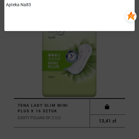
Apteka Na83
TENA LADY SLIM MINI
PLUS X 16 SZTUK
ESSITY POLAND SP. Z O.O.
13,41 zł