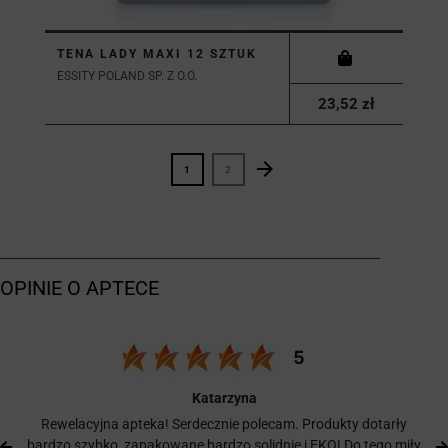
TENA LADY MAXI 12 SZTUK
ESSITY POLAND SP. Z O.O.
23,52 zł
arrow_forward
Następny
1
2
Katarzyna
Rewelacyjna apteka! Serdecznie polecam. Produkty dotarły
bardzo szybko, zapakowane bardzo solidnie i EKO! Do tego miły