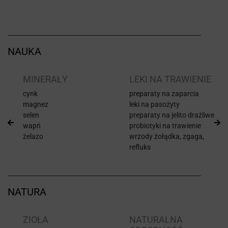
NAUKA
I
MINERAŁY
LEKI NA TRAWIENIE
cynk
preparaty na zaparcia
magnez
leki na pasożyty
selen
preparaty na jelito drażliwe
wapń
probiotyki na trawienie
żelazo
wrzody żołądka, zgaga,
refluks
NATURA
ZIOŁA
NATURALNA