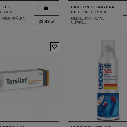
 ŻEL
PROFTIN-G ZASYPKA
X 20 G
DO STÓP X 120 G
HARMA SPÓŁKA
MELALEUCA POLAND
22,43 zł
GLIWICE...