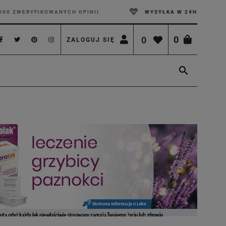
000 ZWERYFIKOWANYCH OPINII
WYSYŁKA W 24H
0
0
ZALOGUJ SIĘ
