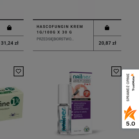
HASCOFUNGIN KREM
1G/100G X 30 G
PRZEDSIĘBIORSTWO...
31,24 zł
20,87 zł
SPRAWDŹ OPINIE
5.0