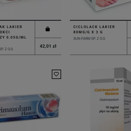
AK LAKIER
CICLOLACK LAKIER
OKCI
80MG/G X 3 G
ZY 0.05G/ML
SUN-FARM SP. Z O.O.
42,01 zł
. Z O.O.