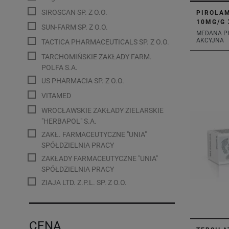
SIROSCAN SP. Z O.O.
PIROLAM
10MG/G 
SUN-FARM SP. Z O.O.
MEDANA P
AKCYJNA
TACTICA PHARMACEUTICALS SP. Z O.O.
TARCHOMIŃSKIE ZAKŁADY FARM.
POLFA S.A.
US PHARMACIA SP. Z O.O.
VITAMED
WROCŁAWSKIE ZAKŁADY ZIELARSKIE
"HERBAPOL" S.A.
ZAKŁ. FARMACEUTYCZNE "UNIA"
SPÓŁDZIELNIA PRACY
ZAKŁADY FARMACEUTYCZNE "UNIA"
SPÓŁDZIELNIA PRACY
ZIAJA LTD. Z.P.L. SP. Z O.O.
CENA