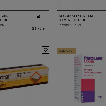
 ŻEL
MYCONAFINE KREM
X 30 G
10MG/G X 15 G
ŃSKIE
AXXON SP. Z O.O.
21,76 zł
LEK OTC