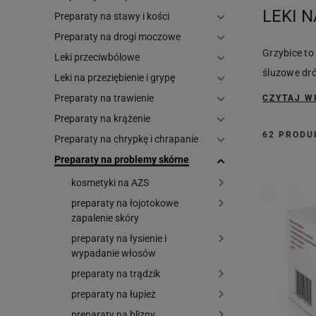
LEKI 
Preparaty na stawy i kości
Preparaty na drogi moczowe
Grzybice to
Leki przeciwbólowe
śluzowe dró
Leki na przeziębienie i grypę
Preparaty na trawienie
CZYTAJ W
Preparaty na krążenie
62 PROD
Preparaty na chrypkę i chrapanie
Preparaty na problemy skórne
kosmetyki na AZS
preparaty na łojotokowe
zapalenie skóry
preparaty na łysienie i
wypadanie włosów
preparaty na trądzik
preparaty na łupież
preparaty na blizny