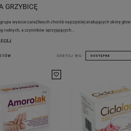
NA GRZYBICĘ
 grupa wysoce zaraźliwych chorób najczęściej atakujących skórę głowy
g rodnych, a czynników sprzyjających...
IĘCEJ
UKTÓW
SORTUJ WG: