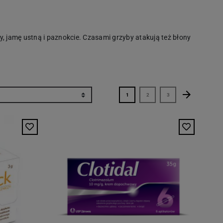
, jamę ustną i paznokcie. Czasami grzyby atakują też błony
arrow_forward
Następny
1
2
3