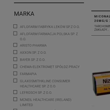
MARKA
MICONAL
20MG/G 
TARCHOMI
AFLOFARM FABRYKA LEKÓW SP.Z O.O.
ZAKŁADY...
AFLOFARM FARMACJA POLSKA SP. Z
O.O.
ARISTO PHARMA
AXXON SP. Z O.O.
BAYER SP. Z O.O.
CHEMA-ELEKTROMET SPÓŁDZ.PRACY
FARMAPIA
GLAXOSMITHKLINE CONSUMER
HEALTHCARE SP. Z O.O.
LEFROSCH SP. Z O.O.
MCNEIL HEALTHCARE (IRELAND)
LIMITED