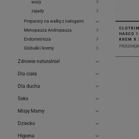
wszy
zajady
Preparaty na walkę z nałogami
CLOTRI
Menopauza Andropauza
HASCO 
Endometrioza
KREM X 
PRZEDSIĘBI
Globulki i kremy
Zdrowie naturalnie!
Dla ciała
Dla ducha
Seks
Misję Mamy
Dziecko
Higiena