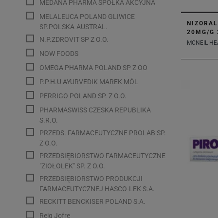
MEDANA PHARMA SPÓŁKA AKCYJNA
MELALEUCA POLAND GLIWICE
NIZORA
SP.POLSKA-AUSTRAL.
20MG/G 
N.P.ZDROVIT SP Z O.O.
MCNEIL HE
NOW FOODS
OMEGA PHARMA POLAND SP Z OO
P.P.H.U AYURVEDIK MAREK MÓL
PERRIGO POLAND SP. Z O.O.
PHARMASWISS CZESKA REPUBLIKA
S.R.O.
PRZEDS. FARMACEUTYCZNE PROLAB SP.
Z O.O.
PRZEDSIĘBIORSTWO FARMACEUTYCZNE
"ZIOŁOLEK" SP. Z O.O.
PRZEDSIĘBIORSTWO PRODUKCJI
FARMACEUTYCZNEJ HASCO-LEK S.A.
RECKITT BENCKISER POLAND S.A.
Reig Jofre