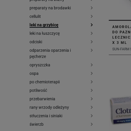
preparaty na brodawki
cellulit
leki na grzybicę
AMOROL
DO PAZN
leki na łuszczycę
LECZNIC
odciski
X 3 ML
SUN-FARM SP
odparzenia oparzenia i
pęcherze
opryszczka
ospa
po chemioterapii
potliwość
przebarwienia
rany wrzody odleżyny
stłuczenia i siniaki
świerzb