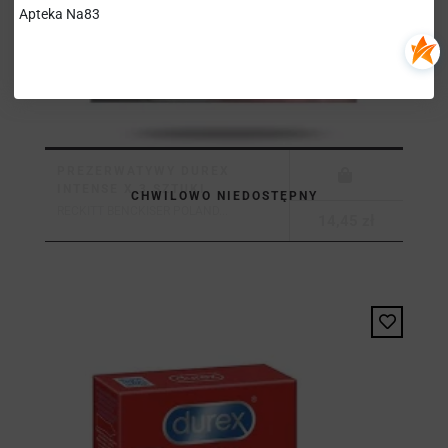
Apteka Na83
PREZERWATYWY DUREX
INTENSE X 3 SZTUKI
CHWILOWO NIEDOSTĘPNY
RECKITT BENCKISER POLAND...
14,45 zł