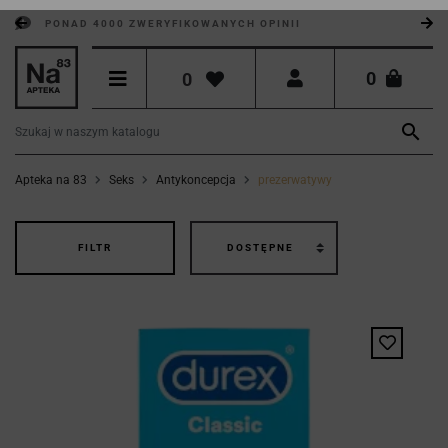
PONAD 4000 ZWERYFIKOWANYCH OPINII
0
0

Apteka na 83
Seks
Antykoncepcja
prezerwatywy
FILTR