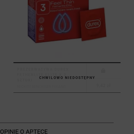
PREZERWATYWA DUREX
FETHERLITE ELITE X 3
CHWILOWO NIEDOSTĘPNY
SZTUKI
9,42 zł
RECKITT BENCKISER POLAND...