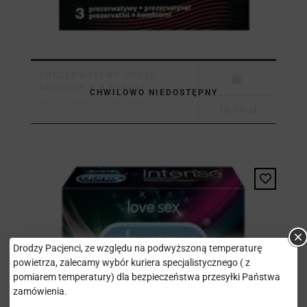
PREZERWATYWY DUREX
AROUSER X 3 SZTUKI
CHWILOWO NIEDOSTĘPNY
RECKITT BENCKISER POLAND...
10,88 zł
Drodzy Pacjenci, ze względu na podwyższoną temperaturę
powietrza, zalecamy wybór kuriera specjalistycznego ( z
pomiarem temperatury) dla bezpieczeństwa przesyłki Państwa
zamówienia.