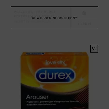
PREZERWATYWY DUREX
PERFORMA X 3 SZTUKI
CHWILOWO NIEDOSTĘPNY
RECKITT BENCKISER POLAND...
10,88 zł