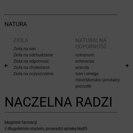
NATURA
ZIOŁA
NATURALNA
ODPORNOŚĆ
Zioła na sen
Zioła na odchudzanie
colostrum
Zioła na odporność
echinacea
Zioła na cholesterol
acerola
Zioła na oczyszczenie
tran i omega
miód Manuka i produkty
pszczele
NACZELNA RADZI
Magister farmacji
z długoletnim stażem, prowadzi aptekę Na83