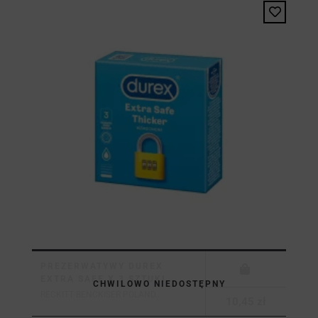
PREZERWATYWY DUREX
EXTRA SAFE X 3 SZTUKI
CHWILOWO NIEDOSTĘPNY
RECKITT BENCKISER POLAND...
10,45 zł