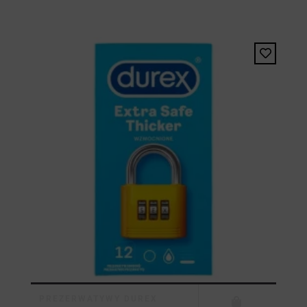
PREZERWATYWY DUREX