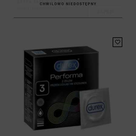
EXTRA SAFE X 12 SZTUK
CHWILOWO NIEDOSTĘPNY
RECKITT BENCKISER POLAND...
39,78 zł