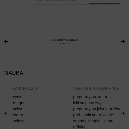
NAUKA
I
MINERAŁY
LEKI NA TRAWIENIE
cynk
preparaty na zaparcia
magnez
leki na pasożyty
selen
preparaty na jelito drażliwe
wapń
probiotyki na trawienie
żelazo
wrzody żołądka, zgaga,
refluks