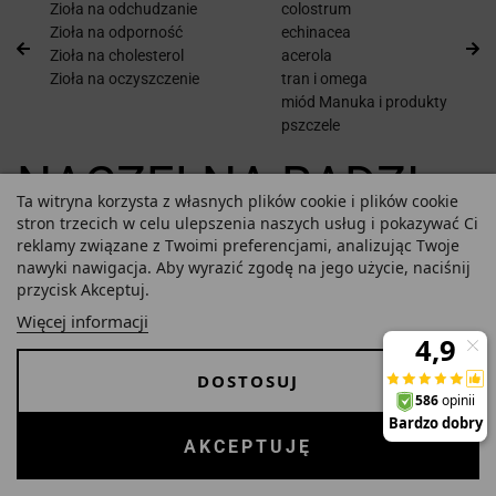
Zioła na odchudzanie
colostrum
Zioła na odporność
echinacea
Zioła na cholesterol
acerola
Zioła na oczyszczenie
tran i omega
miód Manuka i produkty
pszczele
NACZELNA RADZI
Ta witryna korzysta z własnych plików cookie i plików cookie
stron trzecich w celu ulepszenia naszych usług i pokazywać Ci
reklamy związane z Twoimi preferencjami, analizując Twoje
Magister farmacji
nawyki nawigacja. Aby wyrazić zgodę na jego użycie, naciśnij
z długoletnim stażem, prowadzi aptekę Na83
przycisk Akceptuj.
ponad dwie dekady.
Więcej informacji
ZOBACZ
DOSTOSUJ
AKCEPTUJĘ