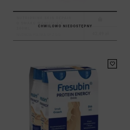
NUTRIDRINK SKIN REPAIR
O SMAKU WANILII 4 X
CHWILOWO NIEDOSTĘPNY
200ML
42,49 zł
NUTRICIA POLSKA SP. Z O.O.