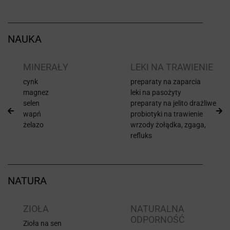
NAUKA
I
MINERAŁY
LEKI NA TRAWIENIE
cynk
preparaty na zaparcia
magnez
leki na pasożyty
selen
preparaty na jelito drażliwe
wapń
probiotyki na trawienie
żelazo
wrzody żołądka, zgaga,
refluks
NATURA
ZIOŁA
NATURALNA
ODPORNOŚĆ
Zioła na sen