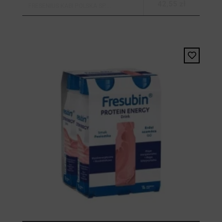
42,55 zł
FRESENIUS KABI POLSKA SP....