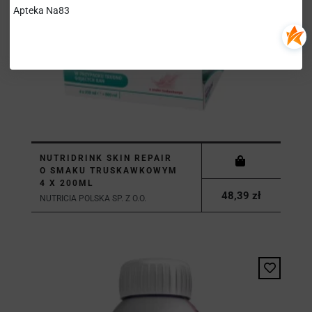
Apteka Na83
NUTRIDRINK SKIN REPAIR
O SMAKU TRUSKAWKOWYM
4 X 200ML
48,39 zł
NUTRICIA POLSKA SP. Z O.O.