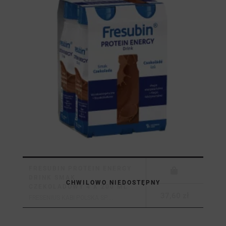
FRESUBIN PROTEIN ENERGY
DRINK SMAK
CHWILOWO NIEDOSTĘPNY
CZEKOLADOWY 4 X 200 ML
37,60 zł
FRESENIUS KABI POLSKA SP....