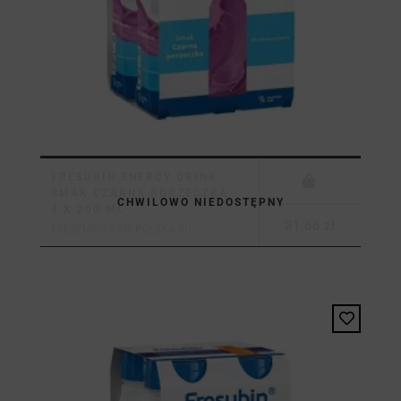
FRESUBIN ENERGY DRINK
SMAK CZARNA PORZECZKA
CHWILOWO NIEDOSTĘPNY
4 X 200 ML
31,66 zł
FRESENIUS KABI POLSKA SP....