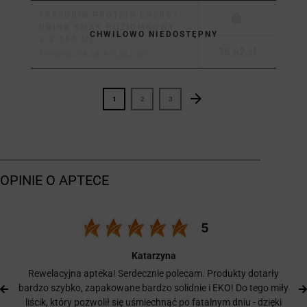
FRESUBIN PROTEIN ENERGY
DRINK SMAK POZIOMKOWY
CHWILOWO NIEDOSTĘPNY
4 X 200 ML
35,62 zł
FRESENIUS KABI POLSKA SP....
arrow_forward
Następny
1
2
3
Katarzyna
Rewelacyjna apteka! Serdecznie polecam. Produkty dotarły
bardzo szybko, zapakowane bardzo solidnie i EKO! Do tego miły
liścik, który pozwolił się uśmiechnąć po fatalnym dniu - dzięki