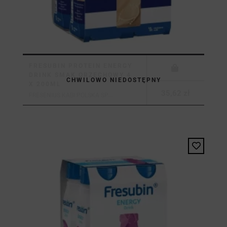
FRESUBIN PROTEIN ENERGY
DRINK SMAK ORZECHOWY 4
CHWILOWO NIEDOSTĘPNY
X 200ML
35,62 zł
FRESENIUS KABI POLSKA SP....