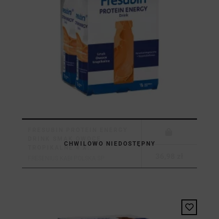
FRESUBIN PROTEIN ENERGY
DRINK SMAK OWOCE
CHWILOWO NIEDOSTĘPNY
TROPIKALNE 4 X...
36,98 zł
FRESENIUS KABI POLSKA SP....