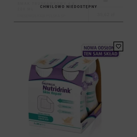
SMAK TRUSKAWKOWY 4 X
CHWILOWO NIEDOSTĘPNY
200 ML
35,62 zł
FRESENIUS KABI POLSKA SP....