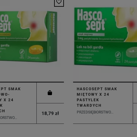
EPT SMAK
HASCOSEPT SMAK
OWO-
MIĘTOWY X 24
 X 24
PASTYLEK
EK
TWARDYCH
CH
PRZEDSIĘBIORSTWO...
18,79 zł
ORSTWO...