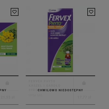
FERVEX PHYTO
KASZEL I GARDŁO
SYROP 120ML
PNY
CHWILOWO NIEDOSTĘPNY
UPSA SAS
21,53 zł
17,77 zł