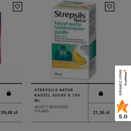
SPRAWDŹ OPINIE
STREPSILS NATUR
KASZEL SUCHY X 100
ML
RECKITT BENCKISER
POLAND...
39,48 zł
21,36 zł
5.0