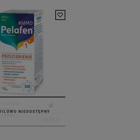
 KID MD
BIENIE
WILOWO NIEDOSTĘPNY
 100ML
25,02 zł