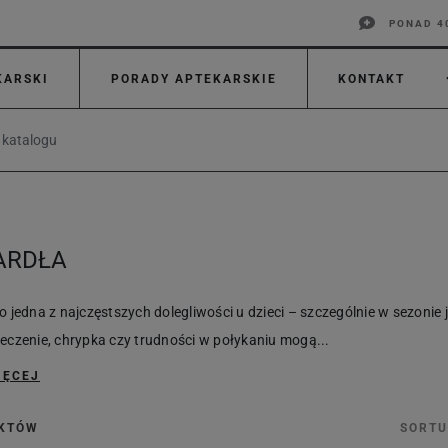
PONAD 4
KARSKI
PORADY APTEKARSKIE
KONTAKT
ARDŁA
to jedna z najczęstszych dolegliwości u dzieci – szczególnie w sezoni
ieczenie, chrypka czy trudności w połykaniu mogą...
IĘCEJ
UKTÓW
SORTU