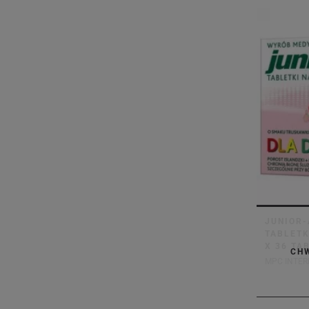
JUNIOR-
TABLETK
X 36 TA
CH
MPC INTER