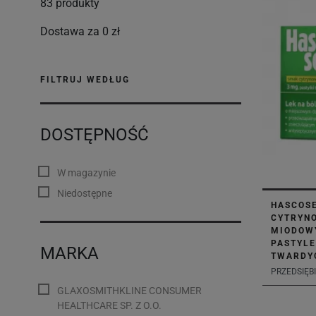
83 produkty
Dostawa za 0 zł
FILTRUJ WEDŁUG
DOSTĘPNOŚĆ
W magazynie
Niedostępne
HASCOS
CYTRYN
MIODOWY
PASTYL
MARKA
TWARDY
PRZEDSIĘBI
GLAXOSMITHKLINE CONSUMER
HEALTHCARE SP. Z O.O.