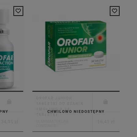
OROFAR JUNIOR
TABLETKI DO SSANIA
1MG+1MG X 24
PNY
CHWILOWO NIEDOSTĘPNY
TABLETKI
34,35 zł
16,41 zł
GLAXOSMITHKLINE
CONSUMER...