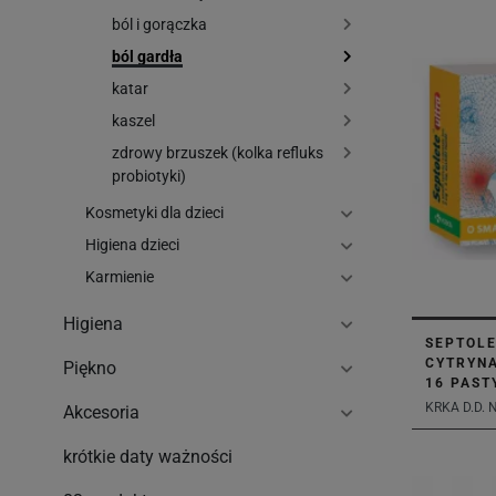
ból i gorączka
ból gardła
katar
kaszel
zdrowy brzuszek (kolka refluks
probiotyki)
Kosmetyki dla dzieci
Higiena dzieci
Karmienie
Higiena
SEPTOLE
CYTRYNA
Piękno
16 PAST
KRKA D.D.
Akcesoria
krótkie daty ważności