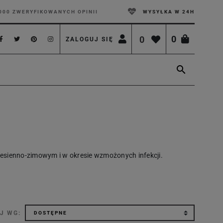
000 ZWERYFIKOWANYCH OPINII
WYSYŁKA W 24H
0
0
ZALOGUJ SIĘ

e jesienno-zimowym i w okresie wzmożonych infekcji.
J WG: