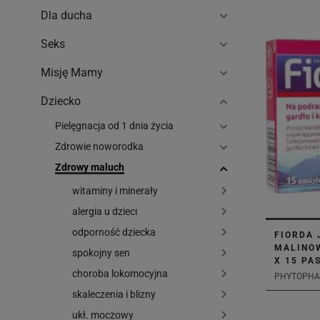
Dla ducha
Seks
Misję Mamy
Dziecko
Pielęgnacja od 1 dnia życia
Zdrowie noworodka
Zdrowy maluch
witaminy i minerały
alergia u dzieci
odporność dziecka
FIORDA 
MALINO
spokojny sen
X 15 PA
choroba lokomocyjna
PHYTOPHAR
skaleczenia i blizny
ukł. moczowy