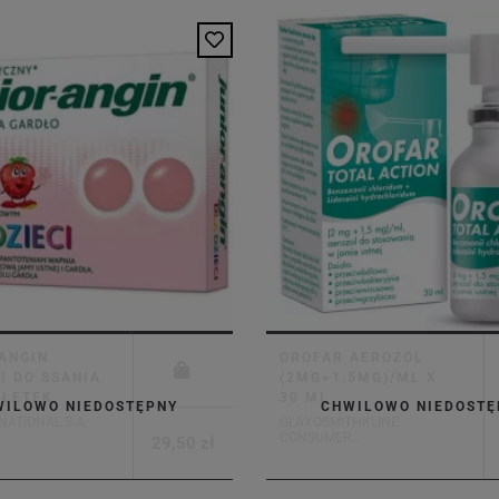
ANGIN
OROFAR AEROZOL
I DO SSANIA
(2MG+1.5MG)/ML X
BLETEK
30 ML
WILOWO NIEDOSTĘPNY
CHWILOWO NIEDOSTĘ
NATIONAL S.A.
GLAXOSMITHKLINE
CONSUMER...
29,50 zł