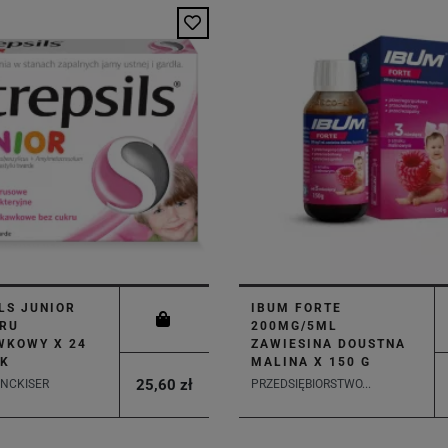
LS JUNIOR
IBUM FORTE
KRU
200MG/5ML
WKOWY X 24
ZAWIESINA DOUSTNA
EK
MALINA X 150 G
25,60 zł
ENCKISER
PRZEDSIĘBIORSTWO...