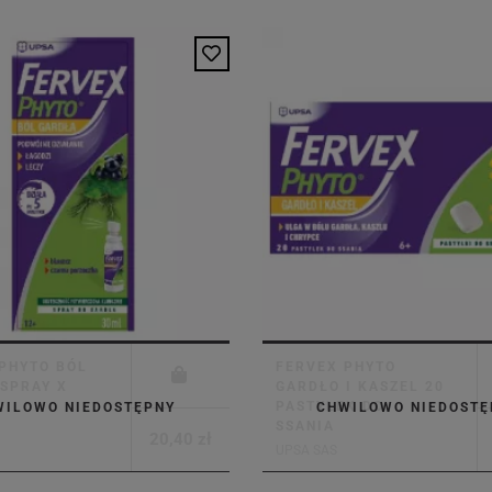
PHYTO BÓL
FERVEX PHYTO
SPRAY X
GARDŁO I KASZEL 20
PASTYLEK DO
WILOWO NIEDOSTĘPNY
CHWILOWO NIEDOSTĘ
SSANIA
20,40 zł
UPSA SAS