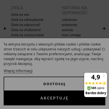
ZIOŁA
NATURALNA
ODPORNOŚĆ
Zioła na sen
Zioła na odchudzanie
colostrum
Zioła na odporność
echinacea
Zioła na cholesterol
acerola
Zioła na oczyszczenie
tran i omega
miód Manuka i produkty
Ta witryna korzysta z własnych plików cookie i plików cookie
pszczele
stron trzecich w celu ulepszenia naszych usług i pokazywać Ci
reklamy związane z Twoimi preferencjami, analizując Twoje
NACZELNA RADZI
nawyki nawigacja. Aby wyrazić zgodę na jego użycie, naciśnij
przycisk Akceptuj.
Więcej informacji
Magister farmacji
z długoletnim stażem, prowadzi aptekę Na83
DOSTOSUJ
ponad dwie dekady.
AKCEPTUJĘ
ZOBACZ