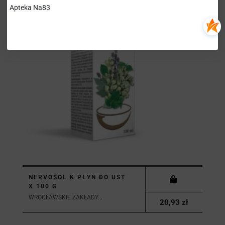
Apteka Na83
NERVOSOL K PŁYN DO UST
X 100 G
WROCŁAWSKIE ZAKŁADY...
20,93 zł