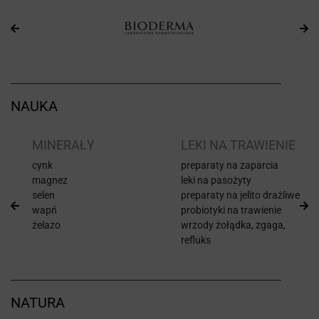
NAUKA
I
MINERAŁY
LEKI NA TRAWIENIE
cynk
preparaty na zaparcia
magnez
leki na pasożyty
selen
preparaty na jelito drażliwe
wapń
probiotyki na trawienie
żelazo
wrzody żołądka, zgaga,
refluks
NATURA