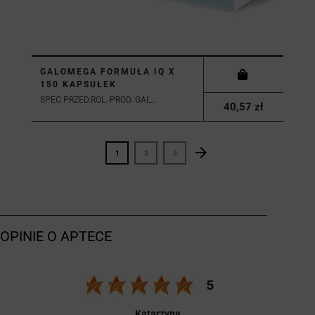
GALOMEGA FORMUŁA IQ X
150 KAPSUŁEK
SPEC.PRZED.ROL.-PROD. GAL...
40,57 zł
arrow_forward
Następny
1
2
3
Katarzyna