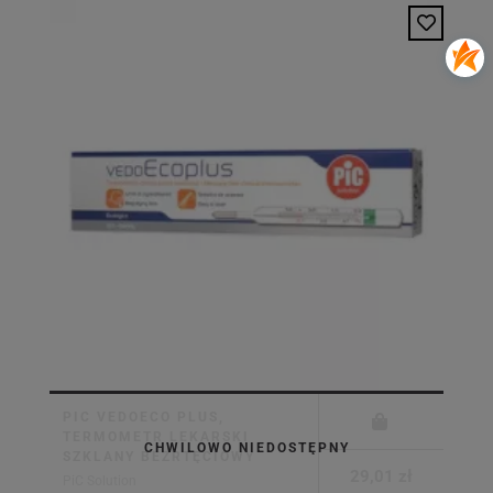
PIC VEDOECO PLUS,
TERMOMETR LEKARSKI
CHWILOWO NIEDOSTĘPNY
SZKLANY BEZRTĘCIOWY
29,01 zł
PiC Solution