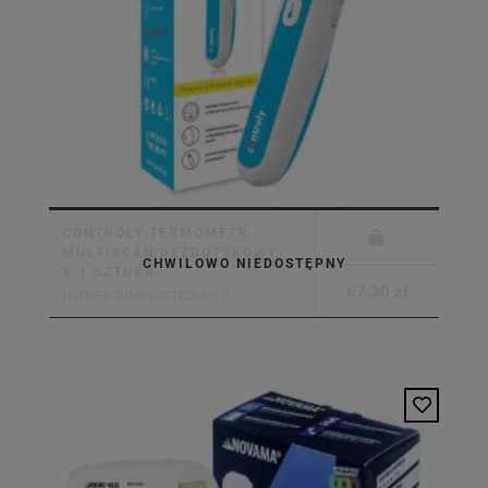
CONTROLY TERMOMETR
MULTISCAN BEZDOTYKOWY
CHWILOWO NIEDOSTĘPNY
X 1 SZTUKA
67,30 zł
HYDREX DIAGNOSTICS SP. Z...