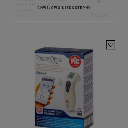
TEMP TRICOLOR X 1
CHWILOWO NIEDOSTĘPNY
SZTUKA
77,22 zł
GENEXO SP. Z O.O.