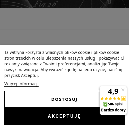
Ta witryna korzysta z własnych plików cookie i plików cookie
stron trzecich w celu ulepszenia naszych usług i pokazywać Ci
reklamy związane z Twoimi preferencjami, analizując Twoje
nawyki nawigacja. Aby wyrazić zgodę na jego użycie, naciśnij
przycisk Akceptuj.
O NAS
Więcej informacji
DOSTOSUJ
OBSŁUGA PACJENTA
DO ZBADANIA
AKCEPTUJĘ