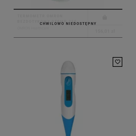
TERMOMETR OMRON
BEZDOTYKOWY GTEMP 720
CHWILOWO NIEDOSTĘPNY
OMRON Healthcare
156,01 zł