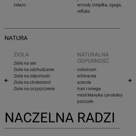
żelazo
wrzody żołądka, zgaga,
refluks
NATURA
ZIOŁA
NATURALNA
ODPORNOŚĆ
Zioła na sen
Zioła na odchudzanie
colostrum
Zioła na odporność
echinacea
Zioła na cholesterol
acerola
Zioła na oczyszczenie
tran i omega
miód Manuka i produkty
pszczele
NACZELNA RADZI