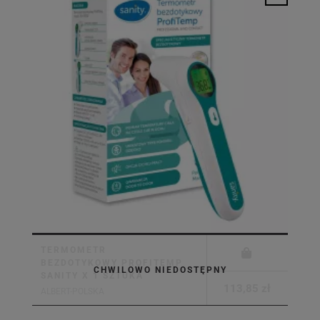
TERMOMETR
BEZDOTYKOWY PROFITEMP
CHWILOWO NIEDOSTĘPNY
SANITY X 1 SZTUKA
113,85 zł
ALBERT-POLSKA