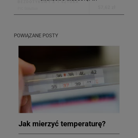
BEZDOTYKOWY X 1 SZTUKA
57,62 zł
PiC Solution
POWIĄZANE POSTY
Jak mierzyć temperaturę?