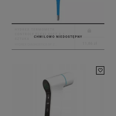
HYDREX TERMOMETR
CONTROLY FLEXI SOFT X 1
CHWILOWO NIEDOSTĘPNY
SZTUKA
11,86 zł
HYDREX DIAGNOSTICS SP. Z...