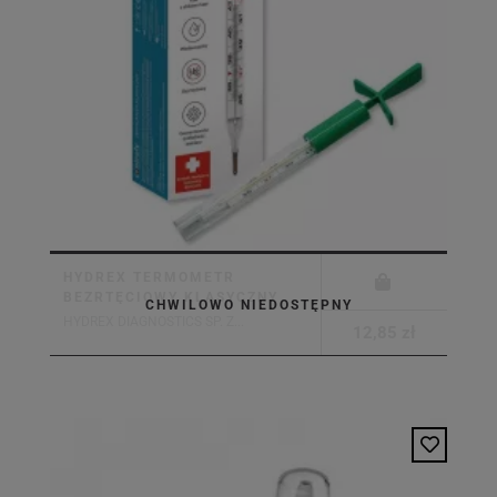
HYDREX TERMOMETR
BEZRTĘCIOWY KLASYCZNY
CHWILOWO NIEDOSTĘPNY
HYDREX DIAGNOSTICS SP. Z...
12,85 zł