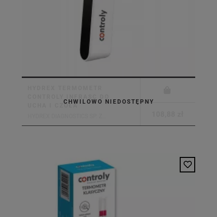
HYDREX TERMOMETR
CONTROLY INFRASC DO
CHWILOWO NIEDOSTĘPNY
UCHA I CZOŁA
108,88 zł
HYDREX DIAGNOSTICS SP. Z...