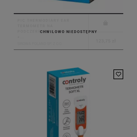
PIC THERMODIARY EAR
TERMOMETR NA
PODCZERWIEŃ DO UCHA
CHWILOWO NIEDOSTĘPNY
+...
123,75 zł
SIROWA POLAND SP. Z O.O.