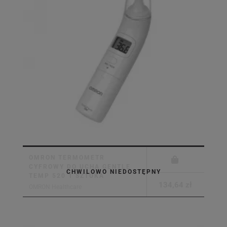
OMRON TERMOMETR
CYFROWY DO UCHA GENTLE
CHWILOWO NIEDOSTĘPNY
TEMP 520 1 SZTUKA
134,64 zł
OMRON Healthcare