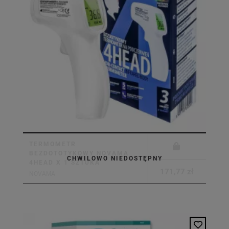
TERMOMETR
BEZDOTOTYKOWY NOVAMA
CHWILOWO NIEDOSTĘPNY
4HEAD X 1 SZTUKA
171,77 zł
NOVAMA