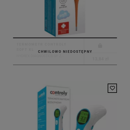
TERMOMETR CONTROLY
SOFT XL
CHWILOWO NIEDOSTĘPNY
HYDREX DIAGNOSTICS SP. Z...
13,84 zł