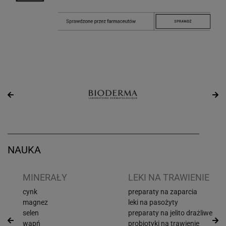
NAUKA
I
MINERAŁY
LEKI NA TRAWIENIE
cynk
preparaty na zaparcia
magnez
leki na pasożyty
selen
preparaty na jelito drażliwe
wapń
probiotyki na trawienie