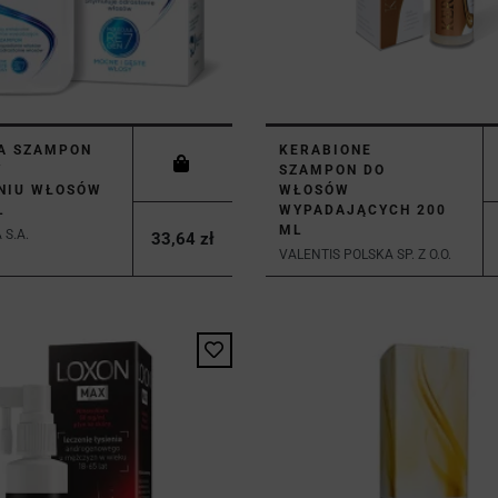
A SZAMPON
KERABIONE
W
SZAMPON DO
NIU WŁOSÓW
WŁOSÓW
L
WYPADAJĄCYCH 200
ML
S.A.
33,64 zł
VALENTIS POLSKA SP. Z O.O.