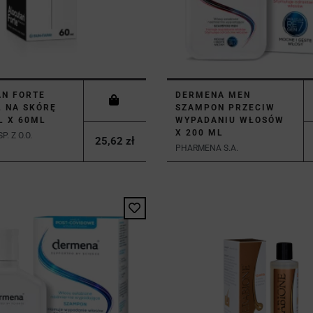
AN FORTE
DERMENA MEN
 NA SKÓRĘ
SZAMPON PRZECIW
L X 60ML
WYPADANIU WŁOSÓW
X 200 ML
. Z O.O.
25,62 zł
PHARMENA S.A.