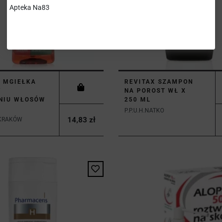
Apteka Na83
 MGIEŁKA
REVITAX SZAMPON
W
NA POROST WŁ X
NIU WŁOSÓW
250 ML
P.P.U.H.NATKO
14,83 zł
KRAKÓW