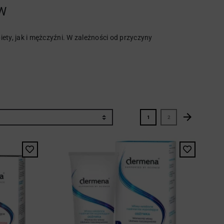
W
ety, jak i mężczyźni. W zależności od przyczyny
arrow_forward
Następny
1
2