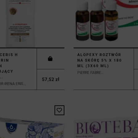
CERIS H
ALOPEXY ROZTWÓR
URIN
NA SKÓRĘ 5% X 180
N
ML (3X60 ML)
UJĄCY
PIERRE FABRE...
..
57,52 zł
R IRENA ERIS...