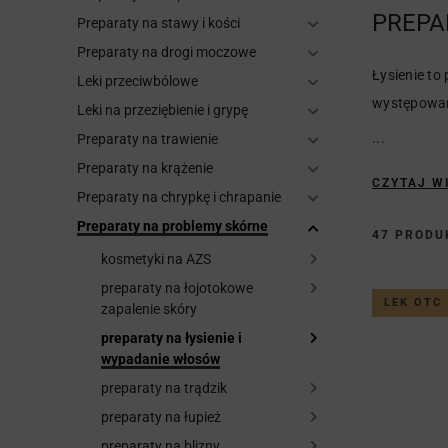
PREPA
Preparaty na stawy i kości
Preparaty na drogi moczowe
Łysienie to
Leki przeciwbólowe
występowan
Leki na przeziębienie i grypę
...
Preparaty na trawienie
Preparaty na krążenie
CZYTAJ W
Preparaty na chrypkę i chrapanie
Preparaty na problemy skórne
47 PROD
kosmetyki na AZS
preparaty na łojotokowe
LEK OTC
zapalenie skóry
preparaty na łysienie i
wypadanie włosów
preparaty na trądzik
preparaty na łupież
preparaty na blizny