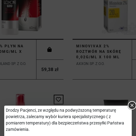
% PŁYN NA
MINOVIVAX 2%
0MG/ML X
ROZTWÓR NA SKÓRĘ
0,02G/ML X 100 ML
LAND SP. Z O.O.
AXXON SP. Z O.O.
59,38 zł
Drodzy Pacjenci, ze względu na podwyższoną temperaturę
powietrza, zalecamy wybór kuriera specjalistycznego ( z
pomiarem temperatury) dla bezpieczeństwa przesyłki Państwa
zamówienia.