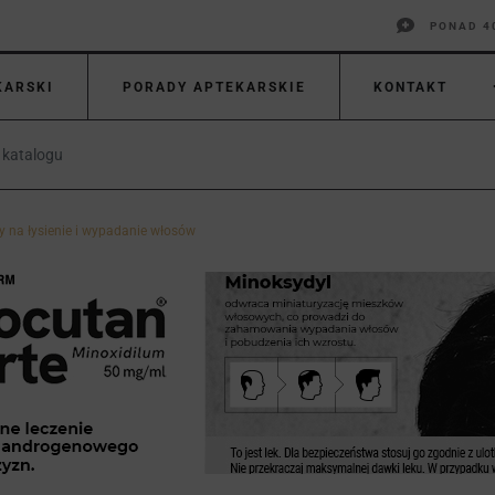
PONAD 4
KARSKI
PORADY APTEKARSKIE
KONTAKT
y na łysienie i wypadanie włosów