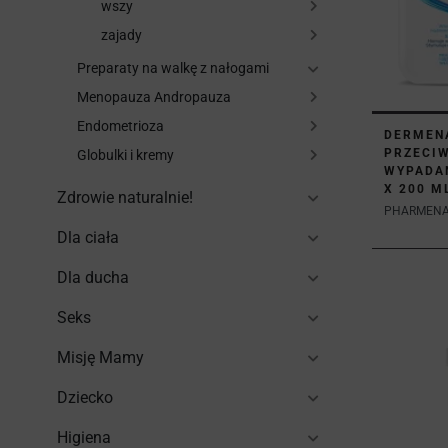
wszy
zajady
Preparaty na walkę z nałogami
Menopauza Andropauza
Endometrioza
DERMEN
PRZECI
Globulki i kremy
WYPADA
X 200 M
Zdrowie naturalnie!
PHARMENA 
Dla ciała
Dla ducha
Seks
Misję Mamy
Dziecko
Higiena