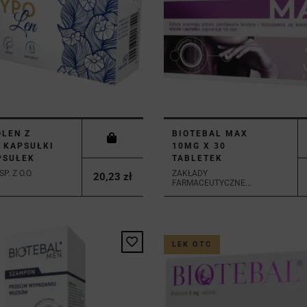
LEN Z
BIOTEBAL MAX
 KAPSUŁKI
10MG X 30
PSUŁEK
TABLETEK
P. Z O.O.
ZAKŁADY
20,23 zł
FARMACEUTYCZNE...
LEK OTC