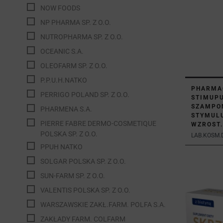
NOW FOODS
NP PHARMA SP. Z O.O.
NUTROPHARMA SP. Z O.O.
OCEANIC S.A.
OLEOFARM SP. Z O.O.
P.P.U.H.NATKO
PHARMA
PERRIGO POLAND SP. Z O.O.
STIMUP
SZAMPO
PHARMENA S.A.
STYMUL
PIERRE FABRE DERMO-COSMETIQUE
WZROST.
POLSKA SP. Z O.O.
LAB.KOSM.D
PPUH NATKO
SOLGAR POLSKA SP. Z O.O.
SUN-FARM SP. Z O.O.
VALENTIS POLSKA SP. Z O.O.
WARSZAWSKIE ZAKŁ.FARM. POLFA S.A.
ZAKŁADY FARM. COLFARM