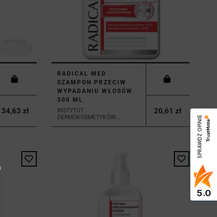
RADICAL MED
SZAMPON PRZECIW
WYPADANIU WŁOSÓW
300 ML
34,63 zł
20,61 zł
INSTYTUT
DERMOKOSMETYKÓW...
SPRAWDŹ OPINIE
5.0