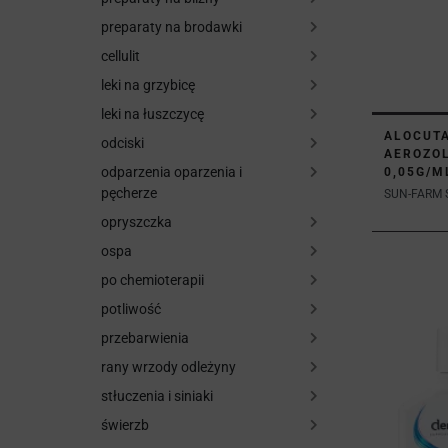
preparaty na brodawki
cellulit
leki na grzybicę
leki na łuszczycę
ALOCUT
odciski
AEROZOL
odparzenia oparzenia i
0,05G/M
pęcherze
SUN-FARM SP
opryszczka
ospa
po chemioterapii
potliwość
przebarwienia
rany wrzody odleżyny
stłuczenia i siniaki
świerzb