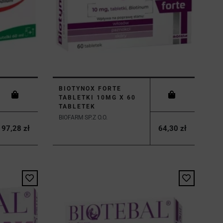
BIOTYNOX FORTE
TABLETKI 10MG X 60
TABLETEK
BIOFARM SP.Z O.O.
97,28 zł
64,30 zł