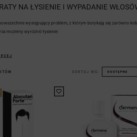
RATY NA ŁYSIENIE I WYPADANIE WŁOSÓ
 powszechnie występujący problem, z którym borykają się zarówno kobi
ia możemy wyróżnić łysienie:
IĘCEJ
UKTÓW
SORTUJ WG: