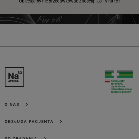
Obiecujemy nie przedawkować z ilością! Co Ty na to?
O NAS
OBSŁUGA PACJENTA
DO ZBADANIA