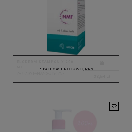
ELODERM SZAMPON X 200
ML
CHWILOWO NIEDOSTĘPNY
ZAKŁADY FARMACEUTYCZNE...
28,54 zł