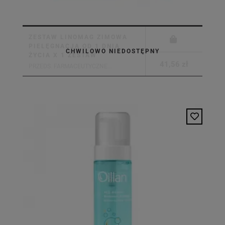
ZESTAW LINOMAG ZIMOWA
PIELĘGNACJA OD 1 DNIA
CHWILOWO NIEDOSTĘPNY
ŻYCIA X 1 ZESTAW
41,56 zł
PRZEDS. FARMACEUTYCZNE...