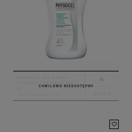
PHYSIOGEL DELIKATNY
SZAMPON Z ODŻYWKĄ 250
CHWILOWO NIEDOSTĘPNY
ML
34,75 zł
ARISTO PHARMA SP. Z O.O.