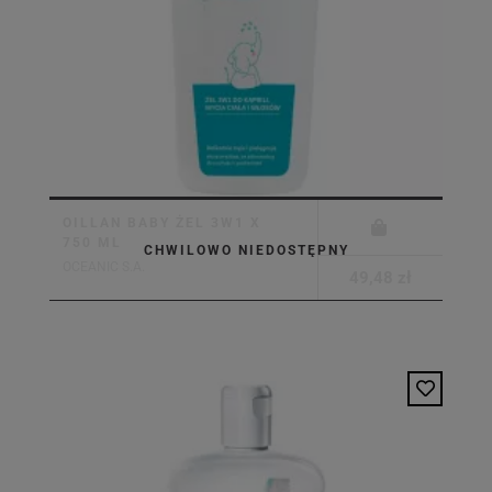
OILLAN BABY ŻEL 3W1 X
750 ML
CHWILOWO NIEDOSTĘPNY
OCEANIC S.A.
49,48 zł