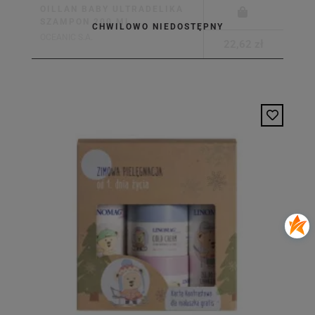
OILLAN BABY ULTRADELIKA
SZAMPON 200 ML
CHWILOWO NIEDOSTĘPNY
OCEANIC S.A.
22,62 zł