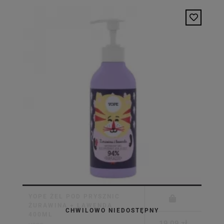
YOPE ŻEL POD PRYSZNIC
ŻURAWINA + LAWENDA
CHWILOWO NIEDOSTĘPNY
400ML
19,09 zł