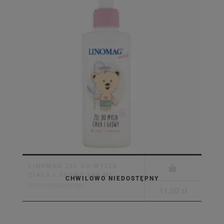
LINOMAG ŻEL DO MYCIA
CIAŁA I GŁOWY 200 ML
CHWILOWO NIEDOSTĘPNY
PRZEDSIĘBIORSTWO...
11,50 zł