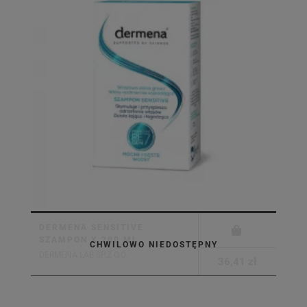
DERMENA SENSITIVE
SZAMPON X 200 ML
CHWILOWO NIEDOSTĘPNY
DERMENA LAB SP.Z O.O.
36,41 zł