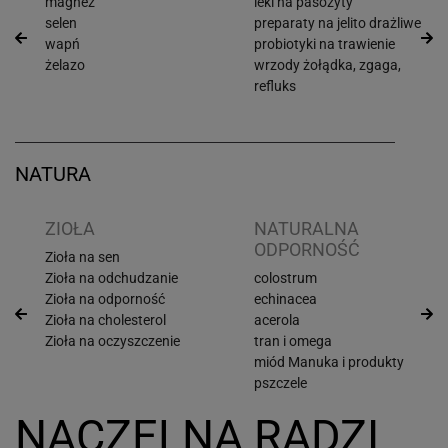
magnez
leki na pasożyty
selen
preparaty na jelito drażliwe
wapń
probiotyki na trawienie
żelazo
wrzody żołądka, zgaga,
refluks
NATURA
ZIOŁA
NATURALNA
ODPORNOŚĆ
Zioła na sen
Zioła na odchudzanie
colostrum
Zioła na odporność
echinacea
Zioła na cholesterol
acerola
Zioła na oczyszczenie
tran i omega
miód Manuka i produkty
pszczele
NACZELNA RADZI