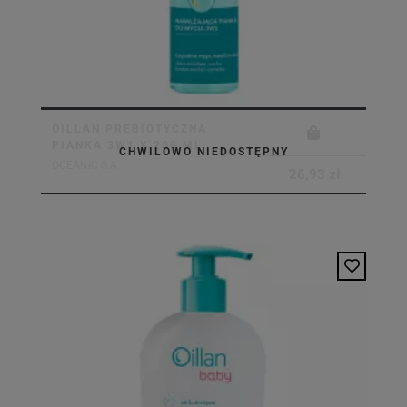
OILLAN PREBIOTYCZNA
PIANKA 3W1 X 200 ML
CHWILOWO NIEDOSTĘPNY
OCEANIC S.A.
26,93 zł