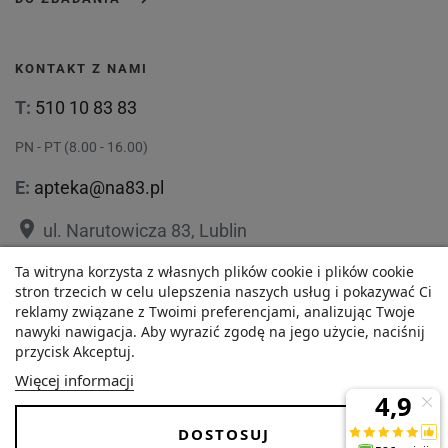
KONTAKT Z NAMI
T:
510 10 83 83
PN - PT (8.00 - 16.00)
E:
apteka@na83.pl
place
ul. Narutowicza 83, Lublin
place
Ta witryna korzysta z własnych plików cookie i plików cookie
ul. 1 Maja 36, Lublin
stron trzecich w celu ulepszenia naszych usług i pokazywać Ci
reklamy związane z Twoimi preferencjami, analizując Twoje
nawyki nawigacja. Aby wyrazić zgodę na jego użycie, naciśnij
przycisk Akceptuj.
Polityka prywatności
Regulamin
Więcej informacji
O nas
Zezwolenie
DOSTOSUJ
Dostawa i Płatności
FAQ