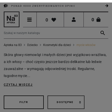
PONAD 4000 ZWERYFIKOWANYCH OPINII
0
0

Apteka na 83
Dziecko
Kosmetyki dla dzieci
mycie włosów
Skóra głowy niemowląt i małych dzieci jest wyjątkowo wrażliwa,
a ich włosy – choć często jeszcze bardzo delikatne lub ledwie
zauważalne – wymagają odpowiedniej troski. Regularne,
łagodne mycie...
CZYTAJ WIĘCEJ
FILTR