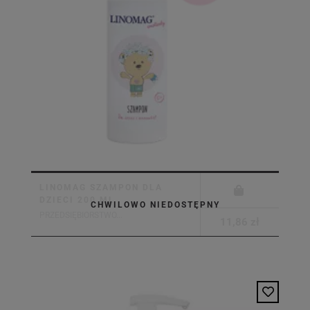
LINOMAG SZAMPON DLA
DZIECI 200 ML
CHWILOWO NIEDOSTĘPNY
PRZEDSIĘBIORSTWO...
11,86 zł