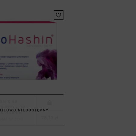
IN X 60
K MIO + 30
WILOWO NIEDOSTĘPNY
K HASHIN
78,73 zł
MA SP. Z O.O.