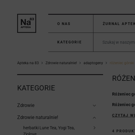
O NAS
ŻURNAL APTE
KATEGORIE
Apteka na 83
Zdrowie naturalnie!
adaptogeny
różeniec górski
RÓŻEN
KATEGORIE
Różeniec g
Różeniec g
Zdrowie
CZYTAJ W
Zdrowie naturalnie!
herbatki Lune Tea, Yogi Tea,
4 PRODU
Ziolove