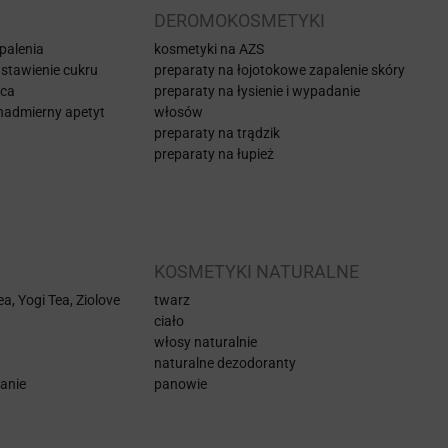
DEROMOKOSMETYKI
 palenia
kosmetyki na AZS
stawienie cukru
preparaty na łojotokowe zapalenie skóry
aca
preparaty na łysienie i wypadanie
nadmierny apetyt
włosów
preparaty na trądzik
preparaty na łupież
KOSMETYKI NATURALNE
a, Yogi Tea, Ziolove
twarz
ciało
włosy naturalnie
naturalne dezodoranty
anie
panowie