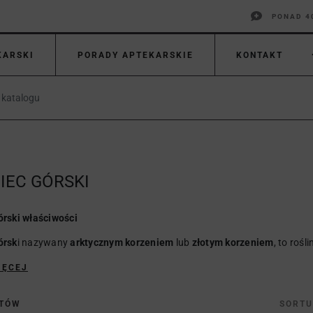
PONAD 4
KARSKI
PORADY APTEKARSKIE
KONTAKT
IEC GÓRSKI
órski właściwości
órsk
i nazywany
arktycznym korzeniem
lub
złotym korzeniem
, to rośli
IĘCEJ
KTÓW
SORTU