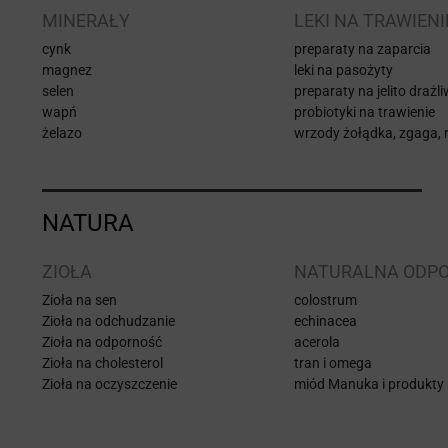
MINERAŁY
LEKI NA TRAWIENI
cynk
preparaty na zaparcia
magnez
leki na pasożyty
selen
preparaty na jelito drażl
wapń
probiotyki na trawienie
żelazo
wrzody żołądka, zgaga, r
NATURA
ZIOŁA
NATURALNA ODP
Zioła na sen
colostrum
Zioła na odchudzanie
echinacea
Zioła na odporność
acerola
Zioła na cholesterol
tran i omega
Zioła na oczyszczenie
miód Manuka i produkty 