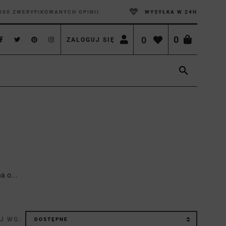
000 ZWERYFIKOWANYCH OPINII
WYSYŁKA W 24H
0
0
ZALOGUJ SIĘ

na o...
J WG: