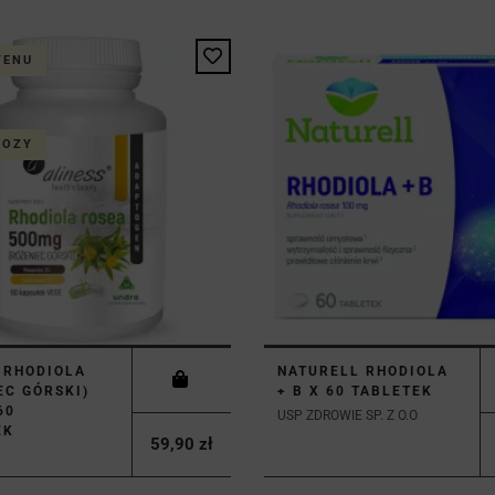
TENU
TOZY
 RHODIOLA
NATURELL RHODIOLA
EC GÓRSKI)
+ B X 60 TABLETEK
60
USP ZDROWIE SP. Z O.O
EK
59,90 zł