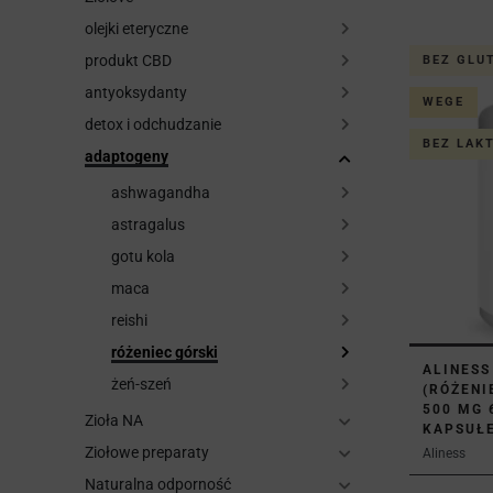
olejki eteryczne
produkt CBD
BEZ GLU
antyoksydanty
WEGE
detox i odchudzanie
BEZ LAK
adaptogeny
ashwagandha
astragalus
gotu kola
maca
reishi
różeniec górski
ALINESS
żeń-szeń
(RÓŻENI
500 MG 
Zioła NA
KAPSUŁ
Ziołowe preparaty
Aliness
Naturalna odporność