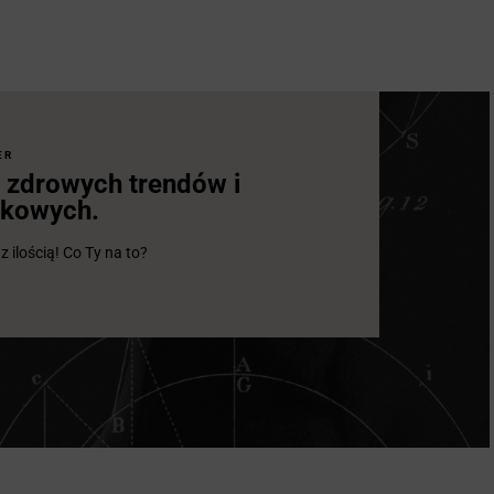
ER
 zdrowych trendów i
ukowych.
ilością! Co Ty na to?