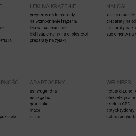
E
LEKI NA KRĄŻENIE
NAŁOGI
preparaty na hemoroidy
leki na rzucenie
na wzmocnienie krążenia
preparaty na od
iwe
leki na nadciśnienie
preparaty na k
leki i suplementy na cholesterol
suplementy na 
efluks
preparaty na żylaki
ORNOŚĆ
ADAPTOGENY
WELNESS
ashwagandha
herbatki Lune Te
astragalus
olejki eteryczne
gotu kola
produkt CBD
maca
antyoksydanty
pszczele
reishi
detox i odchudz