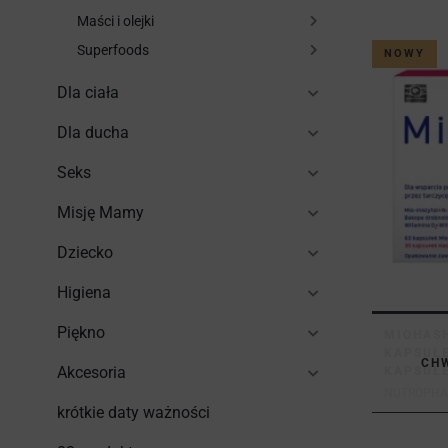
Maści i olejki
Superfoods
NOWY
Dla ciała
Dla ducha
Seks
Misję Mamy
Dziecko
Higiena
Piękno
MIOHASH
KAPSUŁE
CH
Akcesoria
KAPSUŁE
NUTROPHAR
krótkie daty ważności