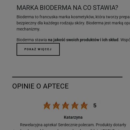
MARKA BIODERMA NA CO STAWIA?
Bioderma to francuska marka kosmetyków, która tworzy preparat
bezpieczny dla każdego rodzaju skóry. Bioderma jest marką op
mechanizmy.
Bioderma stawia
na jakość swoich produktów i ich skład
. Wsp
człowieka. Ta francuska firma jest znana z tego, że tworzy ko
dermatologicznie i są bezpieczne dla skóry.
Bioderma bestsellery
Najpopularniejszym produktem
marki Bioderma jest płyn mice
demakijażu, przeznaczony do skóry wrażliwej. Zawarte w jego 
okolic oczu.
Płyn micelarny
Bioderma Sensibio
zawiera kompleks DAF, który
sebum, zapewniając skórze długotrwałe uczucie świeżości.
Poniżej przedstawiamy ranking najbardziej
Katarzyna
Atoderm Huile de douche
: Nawilżający olejek do k
o
Rewelacyjna apteka! Serdecznie polecam. Produkty dotarły