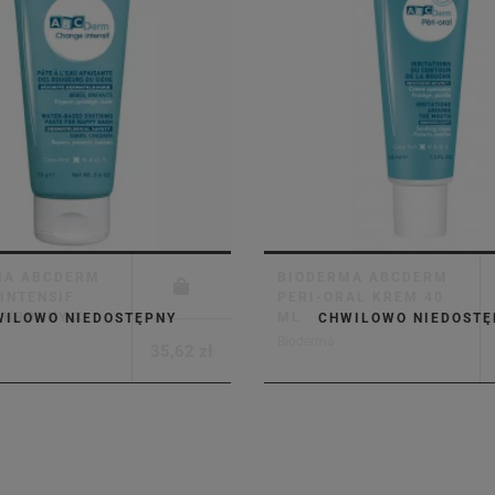
MA ABCDERM
BIODERMA ABCDERM
INTENSIF
PERI-ORAL KREM 40
CHRONNY X
ML
WILOWO NIEDOSTĘPNY
CHWILOWO NIEDOSTĘ
Bioderma
35,62 zł