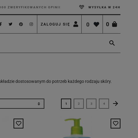
000 ZWERYFIKOWANYCH OPINII
WYSYŁKA W 24H
0
0
ZALOGUJ SIĘ

 i składzie dostosowanym do potrzeb każdego rodzaju skóry.
arrow_forward
Następny
1
2
3
4