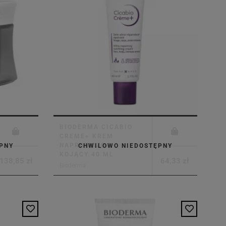
BIODERMA CICABIO
CREME+ KREM
NAPRAWCZO-
PNY
CHWILOWO NIEDOSTĘPNY
KOJĄCY 40 ML
138,85 zł
64,33 zł
Bioderma