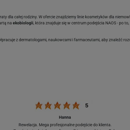
y dla całej rodziny. W ofercie znajdziemy linie kosmetyków dla niemowlą
artą na
ekobiologii
, która znajduje się w centrum podejścia NAOS - po to,
ółpracuje z dermatologami, naukowcami i farmaceutami, aby znaleźć r
smetyki o wysokiej jakości i składzie dostosowanym do potrzeb każdego 
larny
Sensibio
. Płyn ten jest jednym z największych bestsellerów na św
składzie micele sprawiają, że płyn marki Bioderma skutecznie oczyszcza
 zmniejsza wrażliwość skóry na działanie czynników zewnętrznych. Łago
 ulubionych przez naszych pacjentów produktów ma
Hanna
ąpieli i pod prysznic.
Rewelacja. Mega profesjonalne podejście do klienta.