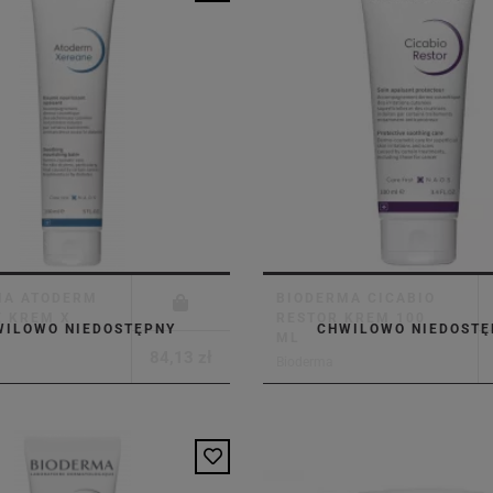
MA ATODERM
BIODERMA CICABIO
E KREM X
RESTOR KREM 100
WILOWO NIEDOSTĘPNY
CHWILOWO NIEDOSTĘ
ML
84,13 zł
Bioderma