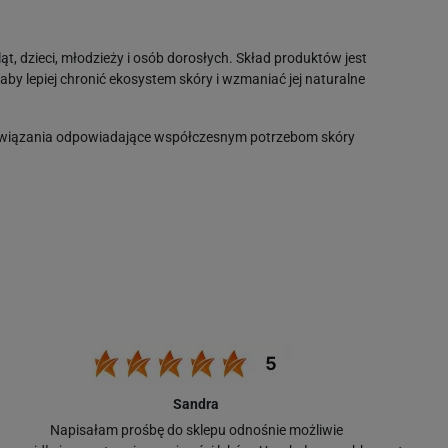
t, dzieci, młodzieży i osób dorosłych. Skład produktów jest
 aby lepiej chronić ekosystem skóry i wzmaniać jej naturalne
ozwiązania odpowiadające współczesnym potrzebom skóry
rodzaju skóry. Wszystkie produkty są testowane
iecie kosmetycznym. Sensibio H2O to wręcz kultowy płyn do
 skórę, a także usuwa nawet wodoodporny makijaż, także z
dne składniki myjące usuwają zanieczyszczenia i nadmiar
rki Bioderma:
Sandra
Napisałam prośbę do sklepu odnośnie możliwie