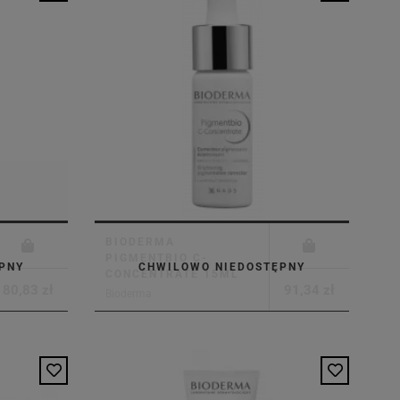
BIODERMA
PIGMENTBIO C-
PNY
CHWILOWO NIEDOSTĘPNY
CONCENTRATE 15ML
80,83 zł
91,34 zł
Bioderma