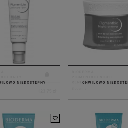
MA
BIODERMA
BIO DAILY
PIGMENTBIO NIGHT
 40 ML
RENEWER 50 ML
WILOWO NIEDOSTĘPNY
CHWILOWO NIEDOSTĘ
Bioderma
123,75 zł