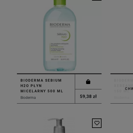
BIODERMA SEBIUM
BIODER
H2O PŁYN
XEREAN
CH
MICELARNY 500 ML
150 ML
59,38 zł
Bioderma
Bioderma