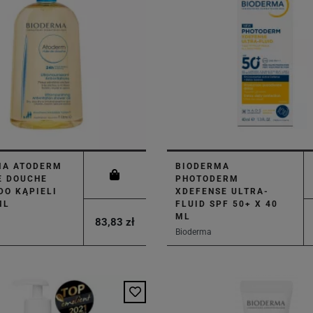
MA ATODERM
BIODERMA
E DOUCHE
PHOTODERM
DO KĄPIELI
XDEFENSE ULTRA-
ML
FLUID SPF 50+ X 40
ML
83,83 zł
Bioderma