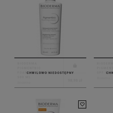
BIODERMA
BIODER
PIGMENTBIO
PIGMENT
FOAMING CREAM X
SPF 50+
CHWILOWO NIEDOSTĘPNY
CH
500 ML
Bioderma
98,98 zł
Bioderma