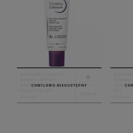
BIODERMA CICABIO
BIODER
CREME+ SPF50+
CHANGE 
KREM NAPRAWCZO-
KREM O
CHWILOWO NIEDOSTĘPNY
CH
KOJĄCY 40 ML
75G
76,99 zł
Bioderma
Bioderma