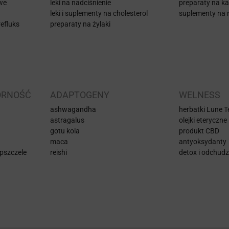
iwe
leki na nadciśnienie
preparaty na k
leki i suplementy na cholesterol
suplementy na 
efluks
preparaty na żylaki
ORNOŚĆ
ADAPTOGENY
WELNESS
ashwagandha
herbatki Lune Te
astragalus
olejki eteryczne
gotu kola
produkt CBD
maca
antyoksydanty
pszczele
reishi
detox i odchudz