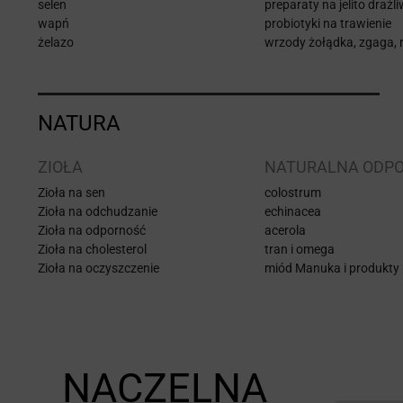
selen
preparaty na jelito drażl
wapń
probiotyki na trawienie
żelazo
wrzody żołądka, zgaga, r
NATURA
ZIOŁA
NATURALNA ODP
Zioła na sen
colostrum
Zioła na odchudzanie
echinacea
Zioła na odporność
acerola
Zioła na cholesterol
tran i omega
Zioła na oczyszczenie
miód Manuka i produkty 
NACZELNA