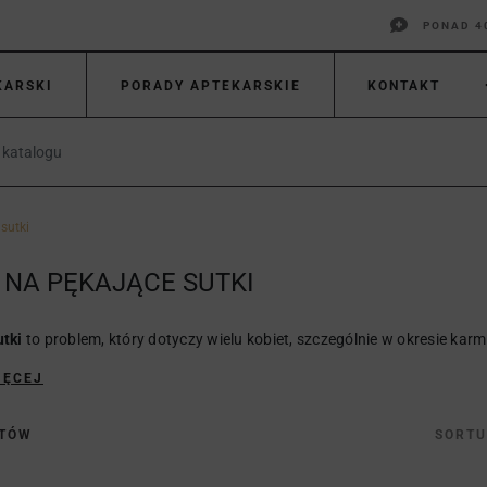
PONAD 4
KARSKI
PORADY APTEKARSKIE
KONTAKT
sutki
 NA PĘKAJĄCE SUTKI
tki
to problem, który dotyczy wielu kobiet, szczególnie w okresie karmie
IĘCEJ
KTÓW
SORTU