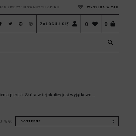
000 ZWERYFIKOWANYCH OPINII
WYSYŁKA W 24H
0
0
ZALOGUJ SIĘ

nia piersią. Skóra w tej okolicy jest wyjątkowo...
J WG: