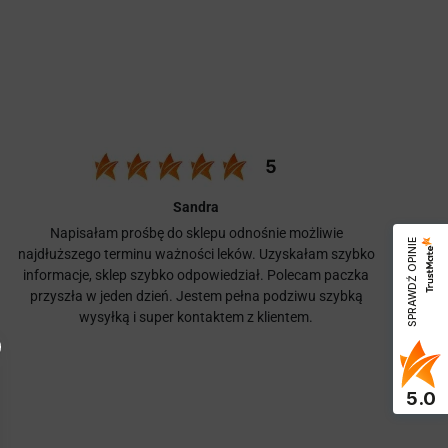
Sandra
Napisałam prośbę do sklepu odnośnie możliwie
SPRAWDŹ OPINIE
najdłuższego terminu ważności leków. Uzyskałam szybko
informacje, sklep szybko odpowiedział. Polecam paczka
przyszła w jeden dzień. Jestem pełna podziwu szybką
wysyłką i super kontaktem z klientem.
5.0