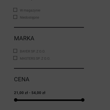
W magazynie
Niedostępne
MARKA
BAYER SP. Z O.O.
MASTERS SP. Z O.O.
CENA
21,00 zł - 54,00 zł