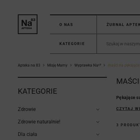
O NAS
ŻURNAL APTE
KATEGORIE
Apteka na 83
Misję Mamy
Wyprawka Na⁸³
maści na pękające 
MAŚCI
KATEGORIE
Pękające su
Zdrowie
CZYTAJ W
Zdrowie naturalnie!
3 PRODU
Dla ciała