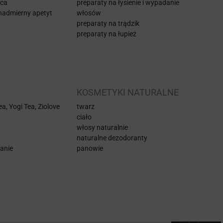
aca
preparaty na łysienie i wypadanie
nadmierny apetyt
włosów
preparaty na trądzik
preparaty na łupież
KOSMETYKI NATURALNE
a, Yogi Tea, Ziolove
twarz
ciało
włosy naturalnie
naturalne dezodoranty
anie
panowie