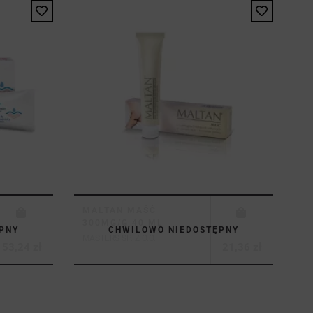
MALTAN MAŚĆ
300MG/G 40 ML
PNY
CHWILOWO NIEDOSTĘPNY
MASTERS SP. Z O.O.
53,24 zł
21,36 zł