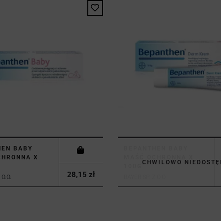
HEN BABY
BEPANTHEN BABY
CHRONNA X
MAŚĆ OCHRONNA X
CHWILOWO NIEDOSTĘ
100G
28,15 zł
 O.O.
BAYER SP. Z O.O.