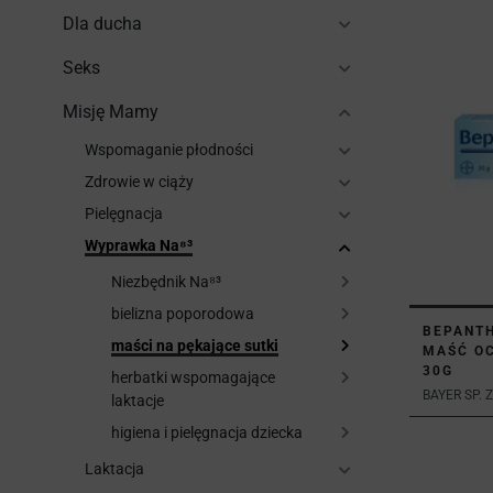
Dla ducha
Seks
Misję Mamy
Wspomaganie płodności
Zdrowie w ciąży
Pielęgnacja
Wyprawka Na⁸³
Niezbędnik Na⁸³
bielizna poporodowa
BEPANT
maści na pękające sutki
MAŚĆ O
30G
herbatki wspomagające
BAYER SP. Z
laktacje
higiena i pielęgnacja dziecka
Laktacja