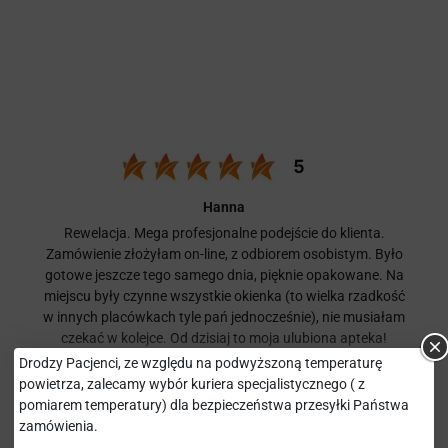
Hanna
Rewelacja. Mega profesjonalne podejście do klienta.
Zamówienie złożyłam on-line, z odbiorem osobistym. Było
gotowe jeszcze tego samego dnia, pięknie opakowane. Na
miejscu były czynne wszystkie okienka (to wielka rzadkość
w innych placówkach tyle pań jednocześnie), nie musiałam
czekać w kolejce. Od dzisiaj to moja ulubiona apteka!
Drodzy Pacjenci, ze względu na podwyższoną temperaturę
powietrza, zalecamy wybór kuriera specjalistycznego ( z
pomiarem temperatury) dla bezpieczeństwa przesyłki Państwa
zamówienia.