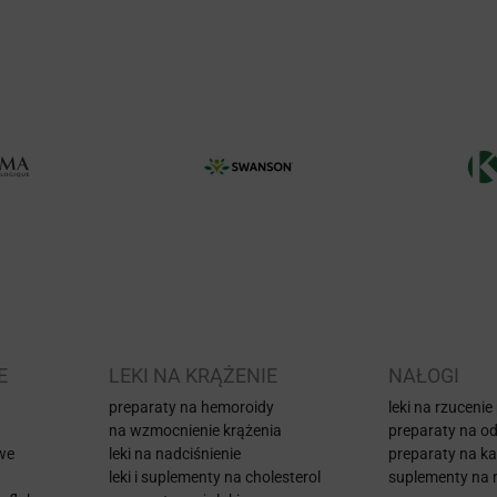
E
LEKI NA KRĄŻENIE
NAŁOGI
preparaty na hemoroidy
leki na rzucenie
na wzmocnienie krążenia
preparaty na od
iwe
leki na nadciśnienie
preparaty na k
leki i suplementy na cholesterol
suplementy na 