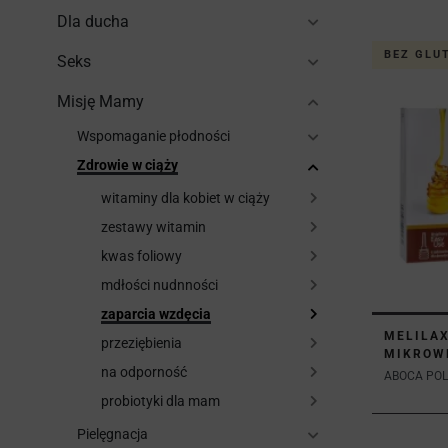
Dla ducha
BEZ GLU
Seks
Misję Mamy
Wspomaganie płodności
Zdrowie w ciąży
witaminy dla kobiet w ciąży
zestawy witamin
kwas foliowy
mdłości nudnności
zaparcia wzdęcia
MELILAX
przeziębienia
MIKROW
na odporność
ABOCA POLS
probiotyki dla mam
Pielęgnacja