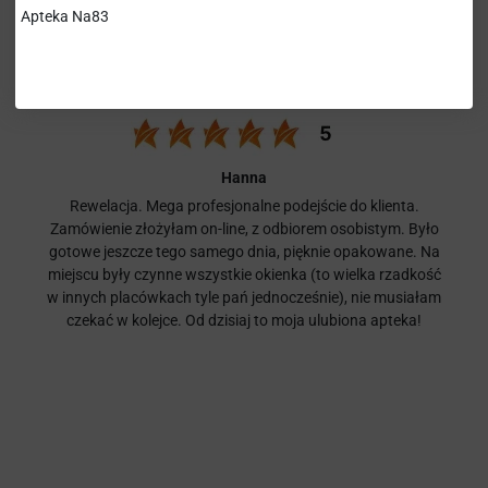
Apteka Na83
Hanna
Rewelacja. Mega profesjonalne podejście do klienta.
Zamówienie złożyłam on-line, z odbiorem osobistym. Było
gotowe jeszcze tego samego dnia, pięknie opakowane. Na
miejscu były czynne wszystkie okienka (to wielka rzadkość
w innych placówkach tyle pań jednocześnie), nie musiałam
czekać w kolejce. Od dzisiaj to moja ulubiona apteka!