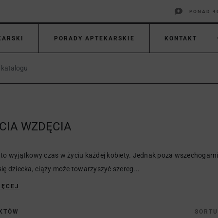
PONAD 4
KARSKI
PORADY APTEKARSKIE
KONTAKT
CIA WZDĘCIA
 to wyjątkowy czas w życiu każdej kobiety. Jednak poza wszechogar
się dziecka, ciąży może towarzyszyć szereg...
IĘCEJ
UKTÓW
SORTU