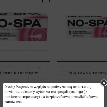
TABLETKI
NO-SPA TABLETKI
40
40MG X 20
WILOWO NIEDOSTĘPNY
CHWILOWO NIEDOSTĘ
EK
TABLETEK
25,19 zł
thcare Poland
Opella Healthcare Poland
Drodzy Pacjenci, ze względu na podwyższoną temperaturę
powietrza, zalecamy wybór kuriera specjalistycznego ( z
pomiarem temperatury) dla bezpieczeństwa przesyłki Państwa
zamówienia.