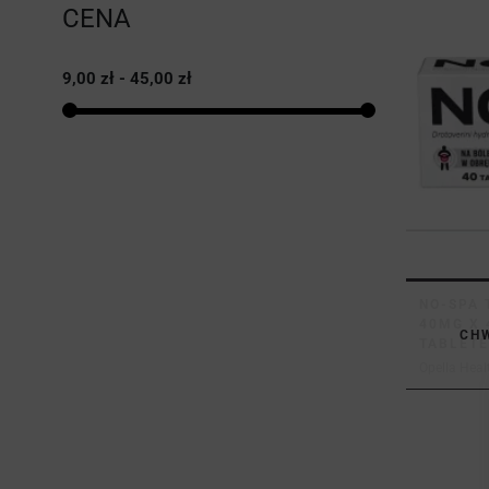
CENA
9,00 zł - 45,00 zł
NO-SPA 
40MG X 
CH
TABLET
Opella Heal