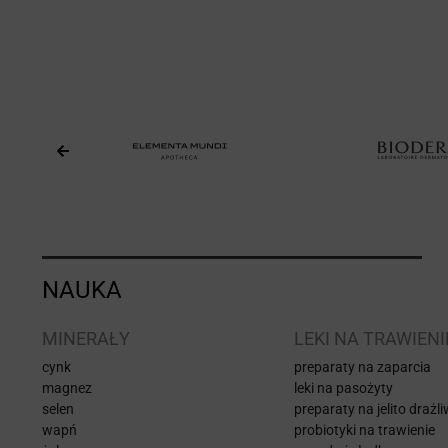
NAUKA
MINERAŁY
LEKI NA TRAWIENI
cynk
preparaty na zaparcia
magnez
leki na pasożyty
selen
preparaty na jelito drażl
wapń
probiotyki na trawienie