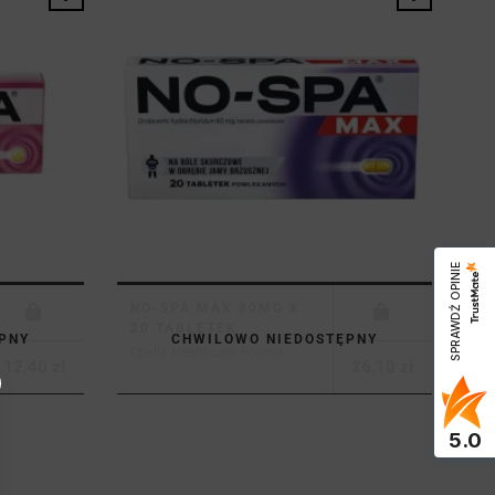
SPRAWDŹ OPINIE
NO-SPA MAX 80MG X
20 TABLETEK
PNY
CHWILOWO NIEDOSTĘPNY
Opella Healthcare Poland
12,40 zł
26,10 zł
5.0