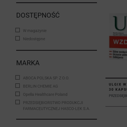
DOSTĘPNOŚĆ
W magazynie
Niedostępne
MARKA
ABOCA POLSKA SP. Z O.O.
ULGIX W
BERLIN CHEMIE AG
30 KAPS
Opella Healthcare Poland
PRZEDSIĘBI
PRZEDSIĘBIORSTWO PRODUKCJI
FARMACEUTYCZNEJ HASCO-LEK S.A.