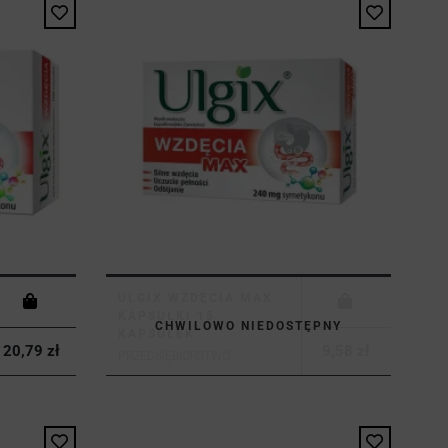
ULGIX WZDĘCIA MAX
KAPSUŁKI 15
CHWILOWO NIEDOSTĘPNY
KAPSUŁEK
20,79 zł
9,58 zł
PRZEDSIĘBIORSTWO...