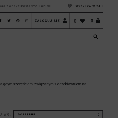
000 ZWERYFIKOWANYCH OPINII
WYSYŁKA W 24H
0
0
ZALOGUJ SIĘ

niającym szczęściem, związanym z oczekiwaniem na
J WG: