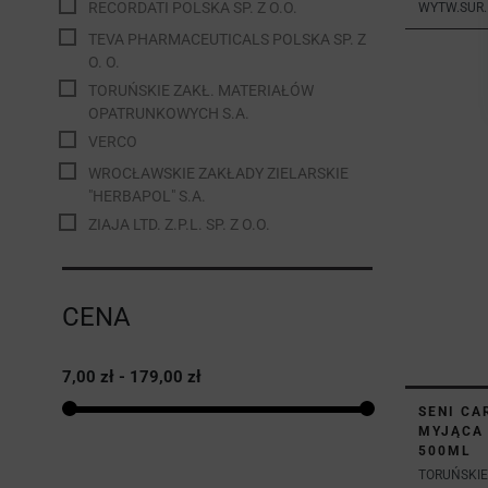
RECORDATI POLSKA SP. Z O.O.
WYTW.SUR.I.
TEVA PHARMACEUTICALS POLSKA SP. Z
O. O.
TORUŃSKIE ZAKŁ. MATERIAŁÓW
OPATRUNKOWYCH S.A.
VERCO
WROCŁAWSKIE ZAKŁADY ZIELARSKIE
"HERBAPOL" S.A.
ZIAJA LTD. Z.P.L. SP. Z O.O.
CENA
7,00 zł - 179,00 zł
SENI CA
MYJĄCA 
500ML
TORUŃSKIE 