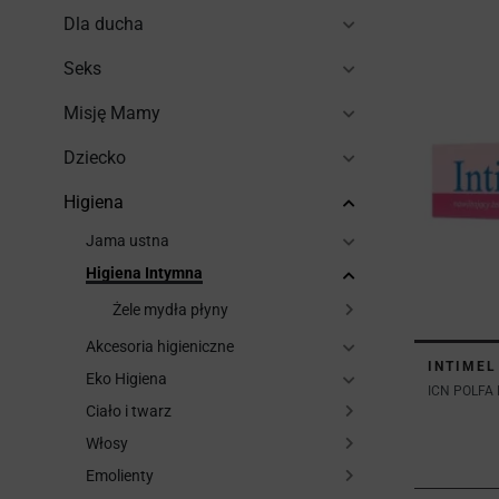
Dla ducha
Seks
Misję Mamy
Dziecko
Higiena
Jama ustna
Higiena Intymna
Żele mydła płyny
Akcesoria higieniczne
INTIMEL
Eko Higiena
ICN POLFA 
Ciało i twarz
Włosy
Emolienty