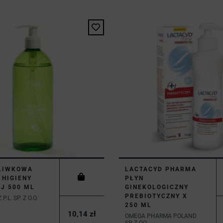
OLIWKOWA
LACTACYD PHARMA
 HIGIENY
PŁYN
J 500 ML
GINEKOLOGICZNY
PREBIOTYCZNY X
.P.L. SP. Z O.O.
250 ML
10,14 zł
OMEGA PHARMA POLAND
SP Z OO