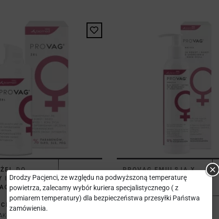
ŻEL DO
PROVAG EMULSJA X
Drodzy Pacjenci, ze względu na podwyższoną temperaturę
 I
150 ML
ACJI
powietrza, zalecamy wybór kuriera specjalistycznego ( z
BIOMED-KRAKÓW
WYTW.SUR.I...
pomiarem temperatury) dla bezpieczeństwa przesyłki Państwa
CH_30 G
zamówienia.
32,13 zł
RAKÓW