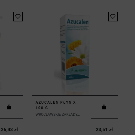
AZUCALEN PŁYN X
100 G
WROCŁAWSKIE ZAKŁADY...
26,43 zł
23,51 zł