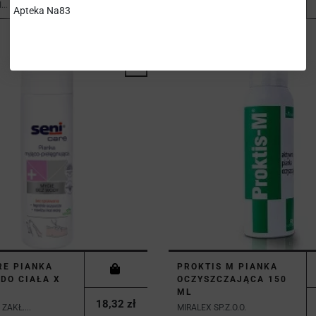
..
Apteka Na83
RE PIANKA
PROKTIS M PIANKA
DO CIAŁA X
OCZYSZCZAJĄCA 150
ML
18,32 zł
ZAKŁ....
MIRALEX SP.Z.O.O.