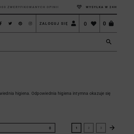
000 ZWERYFIKOWANYCH OPINII
WYSYŁKA W 24H
0
0
ZALOGUJ SIĘ

ednia higiena. Odpowiednia higiena intymna okazuje się
arrow_forward
Następny
1
2
3