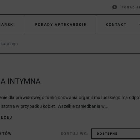
PONAD 4
KARSKI
PORADY APTEKARSKIE
KONTAKT
NA INTYMNA
nie dla prawidłowego funkcjonowania organizmu ludzkiego ma odpowi
 istotna w przypadku kobiet. Wszelkie zaniedbania w...
IĘCEJ
UKTÓW
SORTUJ WG: