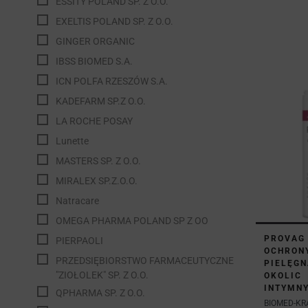
ESSITY POLAND SP. Z O.O.
EXELTIS POLAND SP. Z O.O.
GINGER ORGANIC
IBSS BIOMED S.A.
ICN POLFA RZESZÓW S.A.
KADEFARM SP.Z O.O.
LA ROCHE POSAY
Lunette
MASTERS SP. Z O.O.
MIRALEX SP.Z.O.O.
Natracare
OMEGA PHARMA POLAND SP Z OO
PROVAG 
PIERPAOLI
OCHRONY
PRZEDSIĘBIORSTWO FARMACEUTYCZNE
PIELĘGN
"ZIOŁOLEK" SP. Z O.O.
OKOLIC
INTYMNY
QPHARMA SP. Z O.O.
BIOMED-K