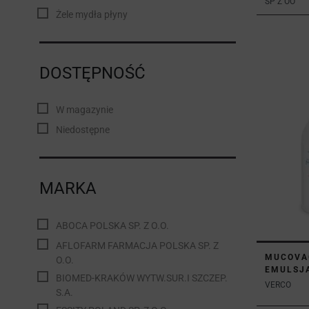
SP Z OO
Żele mydła płyny
DOSTĘPNOŚĆ
W magazynie
Niedostępne
MARKA
ABOCA POLSKA SP. Z O.O.
AFLOFARM FARMACJA POLSKA SP. Z
MUCOVA
O.O.
EMULSJA
BIOMED-KRAKÓW WYTW.SUR.I SZCZEP.
VERCO
S.A.