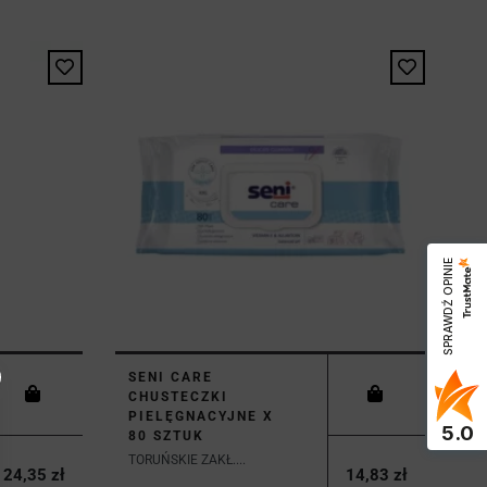
SPRAWDŹ OPINIE
SENI CARE
CHUSTECZKI
PIELĘGNACYJNE X
5.0
80 SZTUK
TORUŃSKIE ZAKŁ....
24,35 zł
14,83 zł