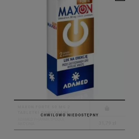
MAXON FORTE 50 MG 2
TABLETKI POWLEKANE
CHWILOWO NIEDOSTĘPNY
ADAMED PHARMA SPÓŁKA
31,79 zł
AKCYJNA