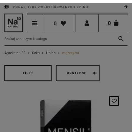
PONAD 4000 ZWERYFIKOWANYCH OPINII
0
0

Apteka na 83
Seks
Libido
mężczyźni
FILTR