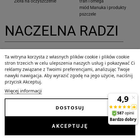
Zioła na oczyszczenie
tran i omega
miód Manuka i produkty
pszczele
NACZELNA RADZI
Magister farmacji
Ta witryna korzysta z własnych plików cookie i plików cookie
z długoletnim stażem, prowadzi aptekę Na83
stron trzecich w celu ulepszenia naszych usług i pokazywać Ci
ponad dwie dekady.
reklamy związane z Twoimi preferencjami, analizując Twoje
nawyki nawigacja. Aby wyrazić zgodę na jego użycie, naciśnij
przycisk Akceptuj.
ZOBACZ
Więcej informacji
DOSTOSUJ
AKCEPTUJĘ