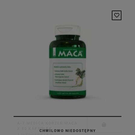
A-Z MEDICA KORZEŃ MACA
X 80 KAPSUŁEK
CHWILOWO NIEDOSTĘPNY