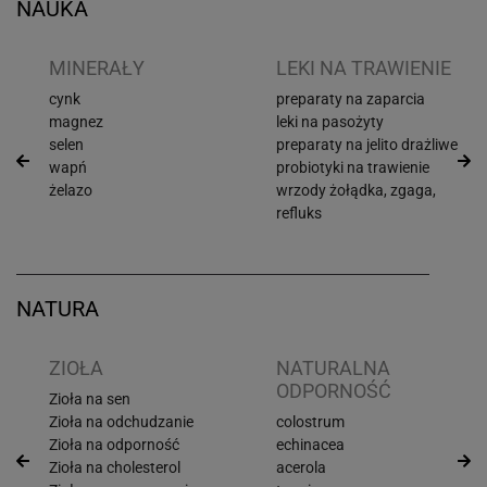
NAUKA
I
MINERAŁY
LEKI NA TRAWIENIE
cynk
preparaty na zaparcia
magnez
leki na pasożyty
selen
preparaty na jelito drażliwe
wapń
probiotyki na trawienie
żelazo
wrzody żołądka, zgaga,
refluks
NATURA
ZIOŁA
NATURALNA
ODPORNOŚĆ
Zioła na sen
Zioła na odchudzanie
colostrum
Zioła na odporność
echinacea
Zioła na cholesterol
acerola