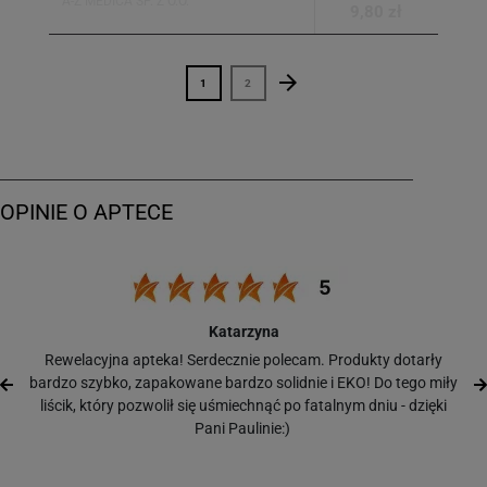
A-Z MEDICA SP. Z O.O.
9,80 zł
arrow_forward
Następny
1
2
Katarzyna
Rewelacyjna apteka! Serdecznie polecam. Produkty dotarły
bardzo szybko, zapakowane bardzo solidnie i EKO! Do tego miły
liścik, który pozwolił się uśmiechnąć po fatalnym dniu - dzięki
Pani Paulinie:)