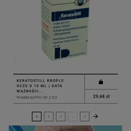
KERATOSTILL KROPLE
OCZU X 10 ML ( DATA
WAŻNOŚCI...
29,68 zł
PHARM SUPPLY SP. Z O.O.
arrow_forward
Następny
1
2
3
…
5