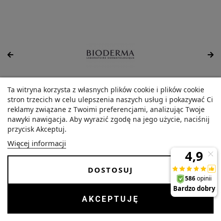
Ta witryna korzysta z własnych plików cookie i plików cookie
stron trzecich w celu ulepszenia naszych usług i pokazywać Ci
NAUKA
reklamy związane z Twoimi preferencjami, analizując Twoje
nawyki nawigacja. Aby wyrazić zgodę na jego użycie, naciśnij
przycisk Akceptuj.
I
MINERAŁY
LEKI NA TRAWIENIE
Więcej informacji
cynk
preparaty na zaparcia
magnez
leki na pasożyty
DOSTOSUJ
selen
preparaty na jelito drażliwe
wapń
probiotyki na trawienie
żelazo
wrzody żołądka, zgaga,
AKCEPTUJĘ
refluks