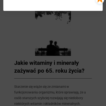
Jakie witaminy i minerały
zażywać po 65. roku życia?
Starzenie się wiąże się ze zmianami w
funkcjonowaniu organizmu, które sprawiają, że u
osób starszych szybciej rozwijają się niedobory
niektórych witamin i składników mineralnych.