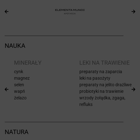
NAUKA
I
MINERAŁY
LEKI NA TRAWIENIE
cynk
preparaty na zaparcia
magnez
leki na pasożyty
selen
preparaty na jelito drażliwe
wapń
probiotyki na trawienie
żelazo
wrzody żołądka, zgaga,
refluks
NATURA