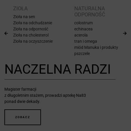
ZIOŁA
NATURALNA
ODPORNOŚĆ
Zioła na sen
Zioła na odchudzanie
colostrum
Zioła na odporność
echinacea
Zioła na cholesterol
acerola
Zioła na oczyszczenie
tran i omega
miód Manuka i produkty
pszczele
NACZELNA RADZI
Magister farmacji
z długoletnim stażem, prowadzi aptekę Na83
ponad dwie dekady.
ZOBACZ