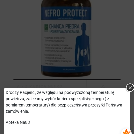
A - Z MEDICA NEFRO
PROTECT X 60 KAPSUŁEK
Drodzy Pacjenci, ze względu na podwyższoną temperaturę
CHWILOWO NIEDOSTĘPNY
powietrza, zalecamy wybór kuriera specjalistycznego ( z
A-Z MEDICA SP. Z O.O.
19,36 zł
pomiarem temperatury) dla bezpieczeństwa przesyłki Państwa
zamówienia.
Apteka Na83
POWIĄZANE POSTY