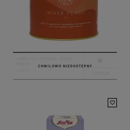
LUNE TEA HERBATA INNER
PEACE
CHWILOWO NIEDOSTĘPNY
Lune Tea
32,45 zł