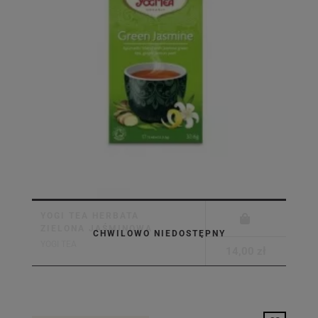
YOGI TEA HERBATA
ZIELONA JAŚMINOWA
CHWILOWO NIEDOSTĘPNY
YOGI TEA
14,00 zł