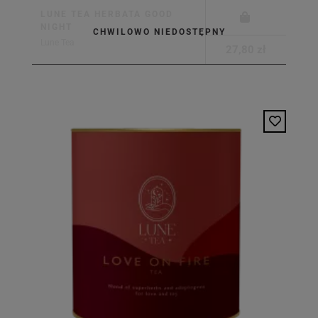
LUNE TEA HERBATA GOOD
NIGHT
CHWILOWO NIEDOSTĘPNY
Lune Tea
27,80 zł