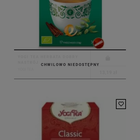
YOGI TEA HERBATA DOBRY
NASTRÓJ
CHWILOWO NIEDOSTĘPNY
YOGI TEA
13,19 zł