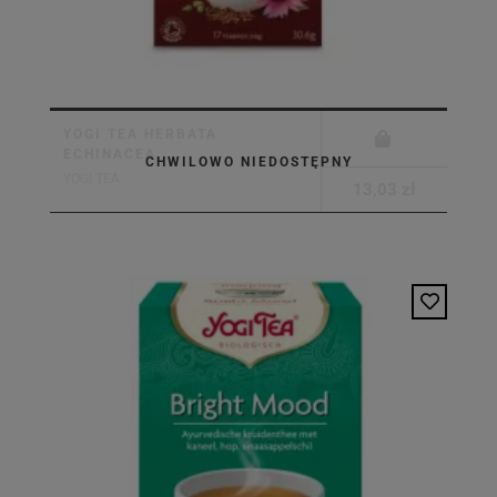
YOGI TEA HERBATA
ECHINACEA
CHWILOWO NIEDOSTĘPNY
YOGI TEA
13,03 zł