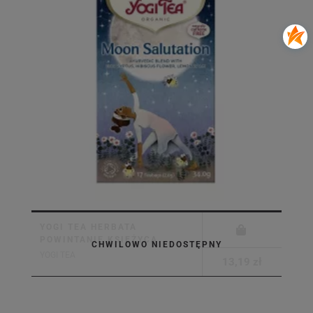
YOGI TEA HERBATA
POWINTANIE KSIĘŻYCA
CHWILOWO NIEDOSTĘPNY
YOGI TEA
13,19 zł