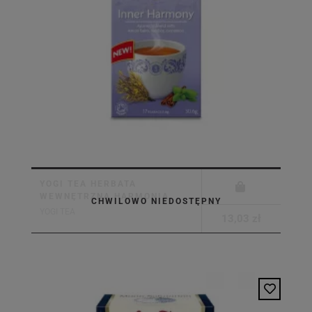
YOGI TEA HERBATA
WEWNĘTRZNA HARMONIA
CHWILOWO NIEDOSTĘPNY
YOGI TEA
13,03 zł