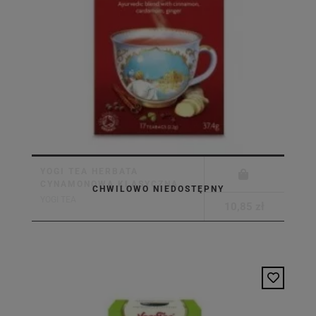
YOGI TEA HERBATA
CYNAMONOWA KLASYCZNA
CHWILOWO NIEDOSTĘPNY
YOGI TEA
10,85 zł