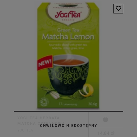
YOGI TEA HERBATA
MATCHA CYTRYNOWA
CHWILOWO NIEDOSTĘPNY
YOGI TEA
14,84 zł