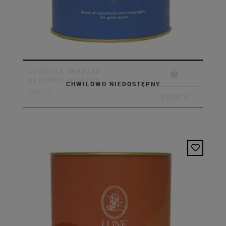
LUNE TEA HERBATA
BLISSFUL MOMENT
CHWILOWO NIEDOSTĘPNY
Lune Tea
39,90 zł