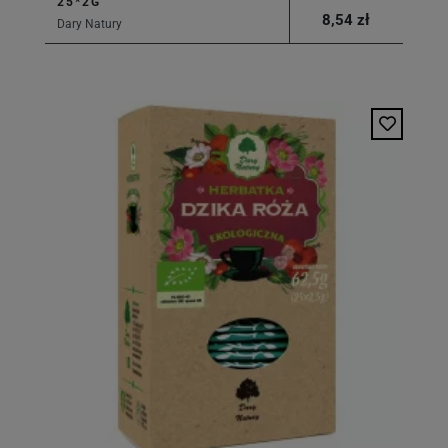
25*2G
8,54 zł
Dary Natury