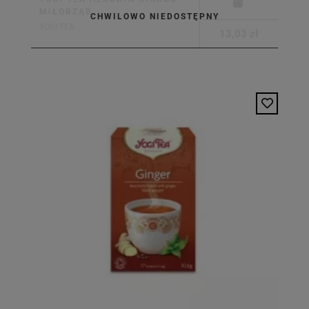
MIŁORZĄB
CHWILOWO NIEDOSTĘPNY
YOGI TEA
13,03 zł