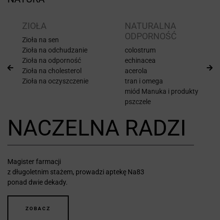
ZIOŁA
NATURALNA
ODPORNOŚĆ
Zioła na sen
Zioła na odchudzanie
colostrum
Zioła na odporność
echinacea
Zioła na cholesterol
acerola
Zioła na oczyszczenie
tran i omega
miód Manuka i produkty
pszczele
NACZELNA RADZI
Magister farmacji
z długoletnim stażem, prowadzi aptekę Na83
ponad dwie dekady.
ZOBACZ