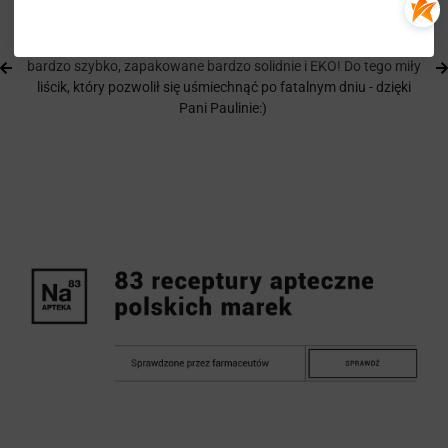
Katarzyna
Rewelacyjna apteka! Serdecznie polecam. Produkty dotarły
bardzo szybko, zapakowane bardzo solidnie i EKO! Do tego miły
liścik, który pozwolił się uśmiechnąć po fatalnym dniu - dzięki
Pani Paulinie:)