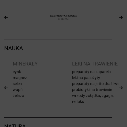
NAUKA
I
MINERAŁY
LEKI NA TRAWIENIE
cynk
preparaty na zaparcia
magnez
leki na pasożyty
selen
preparaty na jelito drażliwe
wapń
probiotyki na trawienie
żelazo
wrzody żołądka, zgaga,
refluks
NATURA