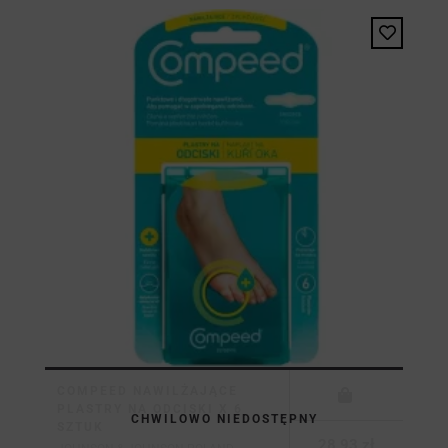
COMPEED NAWILŻAJĄCE
PLASTRY NA ODCISKI X 6
CHWILOWO NIEDOSTĘPNY
SZTUK
28,93 zł