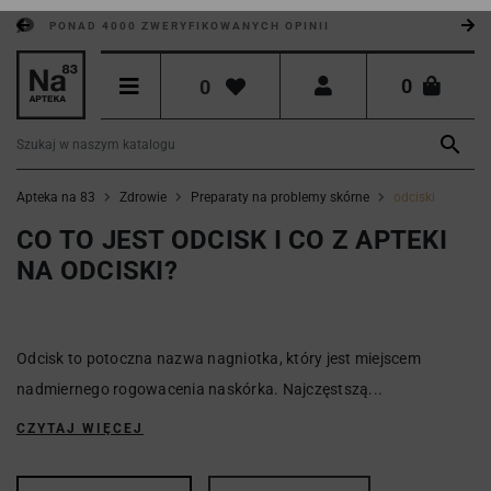
PONAD 4000 ZWERYFIKOWANYCH OPINII
0
0

Apteka na 83
Zdrowie
Preparaty na problemy skórne
odciski
CO TO JEST ODCISK I CO Z APTEKI
NA ODCISKI?
Odcisk to potoczna nazwa nagniotka, który jest miejscem
nadmiernego rogowacenia naskórka. Najczęstszą...
CZYTAJ WIĘCEJ