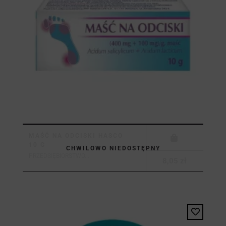
MAŚĆ NA ODCISKI HASCO
10 G
CHWILOWO NIEDOSTĘPNY
PRZEDSIĘBIORSTWO...
8,05 zł