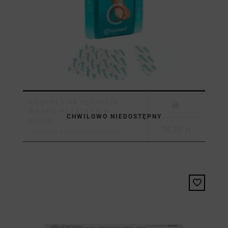
COMPEED NA PĘCHERZE
WĄSKIE PLASTRY X 6
CHWILOWO NIEDOSTĘPNY
SZTUK
26,22 zł
JOHNSON & JOHNSON POLAND...