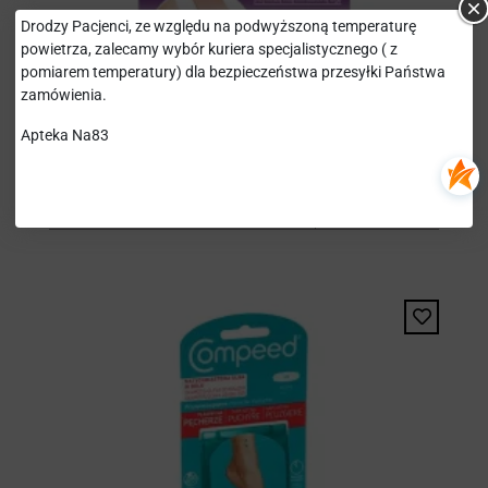
Drodzy Pacjenci, ze względu na podwyższoną temperaturę
powietrza, zalecamy wybór kuriera specjalistycznego ( z
pomiarem temperatury) dla bezpieczeństwa przesyłki Państwa
zamówienia.
Apteka Na83
VISCOPLAST PLASTRY NA
ODCISKI Z KWASEM
SALICYLOWYM 6 SZTUK
16,24 zł
3M POLAND SP. Z O.O.