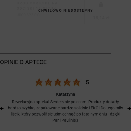
URGO CORICIDE NA
ODCISKI 12 SZTUK
CHWILOWO NIEDOSTĘPNY
URGO SP.Z O.O.
18,14 zł
Katarzyna
Rewelacyjna apteka! Serdecznie polecam. Produkty dotarły
bardzo szybko, zapakowane bardzo solidnie i EKO! Do tego miły
liścik, który pozwolił się uśmiechnąć po fatalnym dniu - dzięki
Pani Paulinie:)