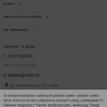
O NAS
OBSŁUGA PACJENTA
DO ZBADANIA
KONTAKT Z NAMI
T:
510 10 83 83
PN - PT (8.00 - 16.00)
E:
apteka@na83.pl
place
ul. Narutowicza 83, Lublin
place
ul. 1 Maja 36, Lublin
Ta witryna korzysta z własnych plików cookie i plików cookie
stron trzecich w celu ulepszenia naszych usług i pokazywać Ci
reklamy związane z Twoimi preferencjami, analizując Twoje