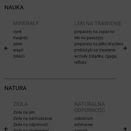
NAUKA
I
MINERAŁY
LEKI NA TRAWIENIE
cynk
preparaty na zaparcia
magnez
leki na pasożyty
selen
preparaty na jelito drażliwe
wapń
probiotyki na trawienie
żelazo
wrzody żołądka, zgaga,
refluks
NATURA
ZIOŁA
NATURALNA
ODPORNOŚĆ
Zioła na sen
Zioła na odchudzanie
colostrum
Zioła na odporność
echinacea
Zioła na cholesterol
acerola