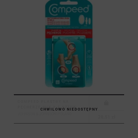
COMPEED PLASTRY NA
PĘCHERZE MIX X 5 SZTUK
CHWILOWO NIEDOSTĘPNY
JOHNSON & JOHNSON POLAND...
28,51 zł