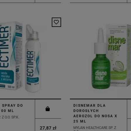
 SPRAY DO
DISNEMAR DLA
100 ML
DOROSŁYCH
AEROZOL DO NOSA X
 Z O.O. SP.K.
25 ML
27,87 zł
MYLAN HEALTHCARE SP. Z