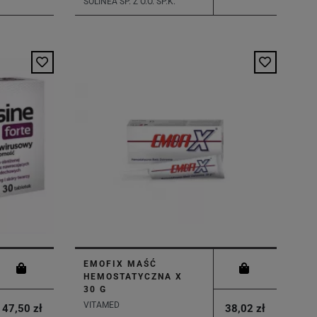
SOLINEA SP. Z O.O. SP.K.
EMOFIX MAŚĆ
HEMOSTATYCZNA X
30 G
VITAMED
47,50 zł
38,02 zł