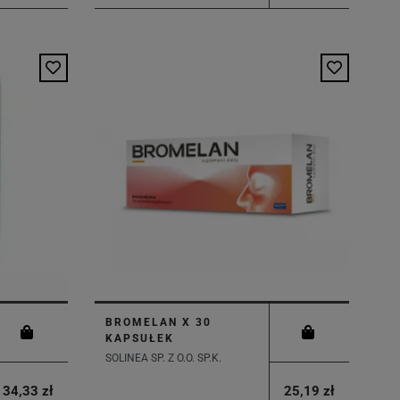
BROMELAN X 30
KAPSUŁEK
SOLINEA SP. Z O.O. SP.K.
34,33 zł
25,19 zł