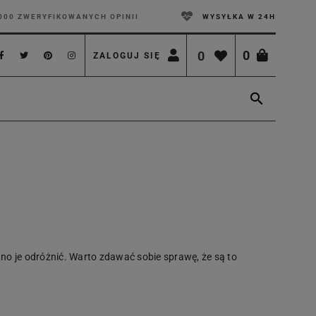
000 ZWERYFIKOWANYCH OPINII
WYSYŁKA W 24H
0
0
ZALOGUJ SIĘ

dno je odróżnić. Warto zdawać sobie sprawę, że są to