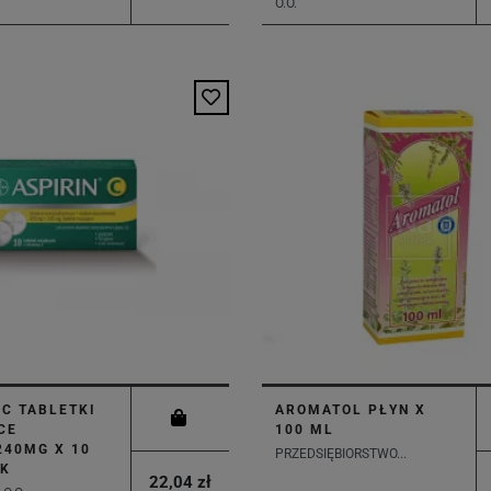
O.O.
 C TABLETKI
AROMATOL PŁYN X
CE
100 ML
240MG X 10
PRZEDSIĘBIORSTWO...
EK
22,04 zł