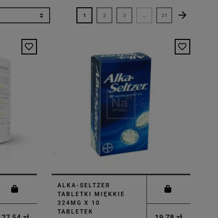
arrow_forward
Następny
1
2
3
…
21
ALKA-SELTZER
TABLETKI MIĘKKIE
324MG X 10
TABLETEK
27,54 zł
19,78 zł