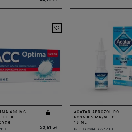
IMA 600 MG
ACATAR AEROZOL DO
BLETEK
NOSA 0.5 MG/ML X
CYCH
15 ML
22,61 zł
MBH
US PHARMACIA SP. Z O.O.