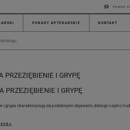
PONAD 4
KARSKI
PORADY APTEKARSKIE
KONTAKT
A PRZEZIĘBIENIE I GRYPĘ
A PRZEZIĘBIENIE I GRYPĘ
ie i grypa charakteryzują się podobnymi objawami, dlatego często tru
IĘCEJ