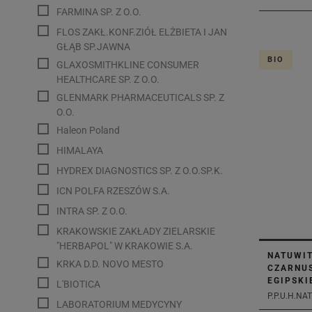
FARMINA SP. Z O.O.
FLOS ZAKŁ.KONF.ZIÓŁ ELŻBIETA I JAN
GŁĄB SP.JAWNA
BIO
GLAXOSMITHKLINE CONSUMER
HEALTHCARE SP. Z O.O.
GLENMARK PHARMACEUTICALS SP. Z
O.O.
Haleon Poland
HIMALAYA
HYDREX DIAGNOSTICS SP. Z O.O.SP.K.
ICN POLFA RZESZÓW S.A.
INTRA SP. Z O.O.
KRAKOWSKIE ZAKŁADY ZIELARSKIE
"HERBAPOL" W KRAKOWIE S.A.
NATUWIT
KRKA D.D. NOVO MESTO
CZARNU
EGIPSKI
L'BIOTICA
P.P.U.H.NA
LABORATORIUM MEDYCYNY