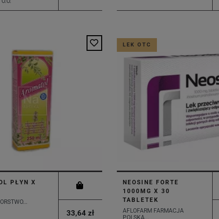
 O.O.
LEK OTC
OL PŁYN X
NEOSINE FORTE
1000MG X 30
TABLETEK
ORSTWO...
AFLOFARM FARMACJA
33,64 zł
POLSKA...