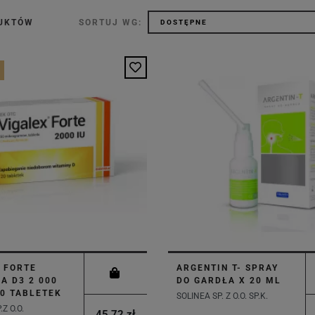
DUKTÓW
SORTUJ WG:
 FORTE
ARGENTIN T- SPRAY
A D3 2 000
DO GARDŁA X 20 ML
20 TABLETEK
SOLINEA SP. Z O.O. SP.K.
Z O.O.
45,72 zł