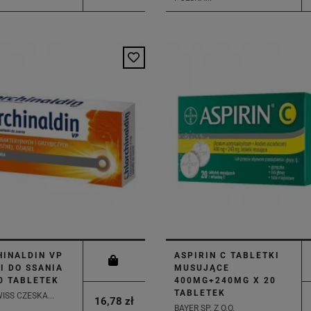
INALDIN VP
ASPIRIN C TABLETKI
I DO SSANIA
MUSUJĄCE
0 TABLETEK
400MG+240MG X 20
TABLETEK
SS CZESKA...
16,78 zł
BAYER SP. Z O.O.