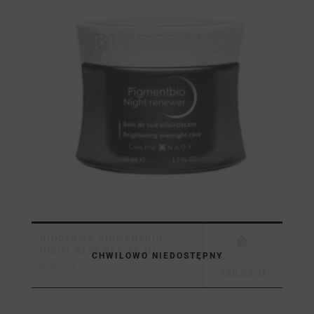
BIODERMA PIGMENTBIO
NIGHT RENEWER 50 ML
CHWILOWO NIEDOSTĘPNY
Bioderma
138,85 zł