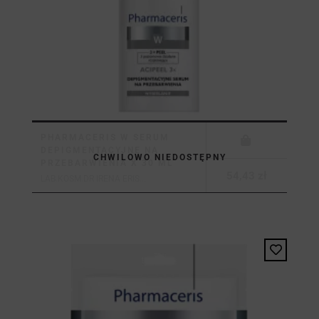
PHARMACERIS W SERUM
DEPIGMENTACYJNE NA
CHWILOWO NIEDOSTĘPNY
PRZEBARWIENIA X 30 ML
54,43 zł
LAB.KOSM.DR IRENA ERIS...