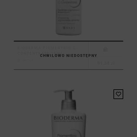
BIODERMA PIGMENTBIO C-
CONCENTRATE 15ML
CHWILOWO NIEDOSTĘPNY
Bioderma
91,34 zł