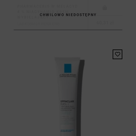
PHARMACERIS W MELACYD
4 % NIACYNAMID KREM
CHWILOWO NIEDOSTĘPNY
WYBIELAJĄCY...
60,31 zł
LAB.KOSM.DR IRENA ERIS...