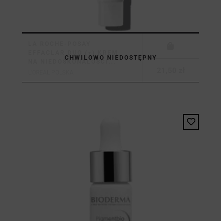
LA ROCHE-POSAY
EFFACLAR DUO (+) KREM
CHWILOWO NIEDOSTĘPNY
NA NIEDOSKONAŁOŚCI...
21,50 zł
L'OREAL POLSKA