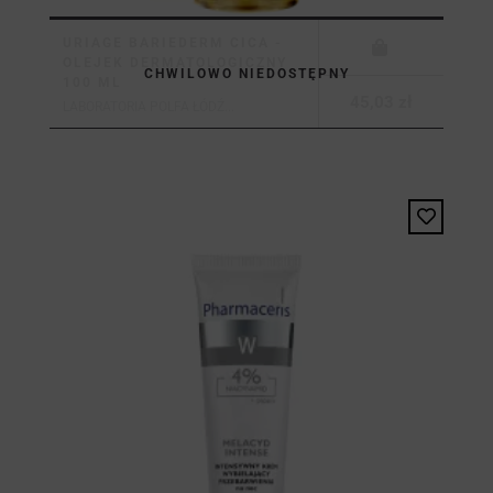
URIAGE BARIEDERM CICA -
OLEJEK DERMATOLOGICZNY
CHWILOWO NIEDOSTĘPNY
100 ML
45,03 zł
LABORATORIA POLFA ŁÓDŹ...