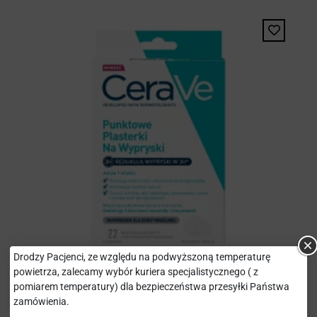
Drodzy Pacjenci, ze względu na podwyższoną temperaturę
powietrza, zalecamy wybór kuriera specjalistycznego ( z
CERAVE PLASTERKI NA
pomiarem temperatury) dla bezpieczeństwa przesyłki Państwa
WYPRYSKI PUNKTOWE X 22
zamówienia.
SZT