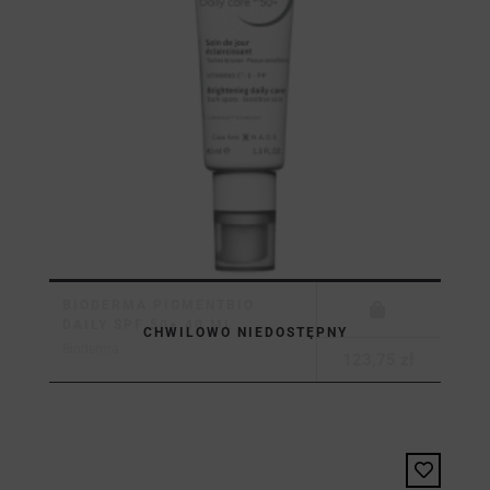
BIODERMA PIGMENTBIO
DAILY SPF 50+ 40 ML
CHWILOWO NIEDOSTĘPNY
Bioderma
123,75 zł