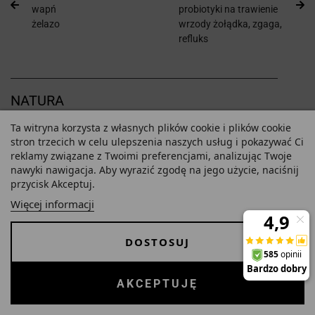
wapń
probiotyki na trawienie
żelazo
wrzody żołądka, zgaga,
refluks
NATURA
Ta witryna korzysta z własnych plików cookie i plików cookie
ZIOŁA
NATURALNA
stron trzecich w celu ulepszenia naszych usług i pokazywać Ci
ODPORNOŚĆ
reklamy związane z Twoimi preferencjami, analizując Twoje
Zioła na sen
nawyki nawigacja. Aby wyrazić zgodę na jego użycie, naciśnij
Zioła na odchudzanie
colostrum
przycisk Akceptuj.
Zioła na odporność
echinacea
Więcej informacji
Zioła na cholesterol
acerola
Zioła na oczyszczenie
tran i omega
miód Manuka i produkty
DOSTOSUJ
pszczele
NACZELNA RADZI
AKCEPTUJĘ