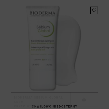
BIODERMA SEBIUM GLOBAL
KREM
PRZECIWTRĄDZIKOWY X
CHWILOWO NIEDOSTĘPNY