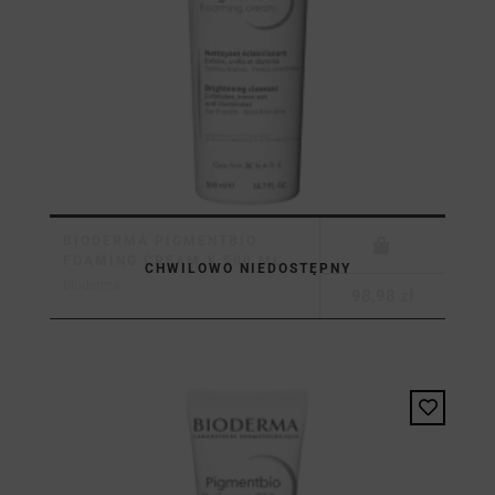
BIODERMA PIGMENTBIO
FOAMING CREAM X 500 ML
CHWILOWO NIEDOSTĘPNY
Bioderma
98,98 zł