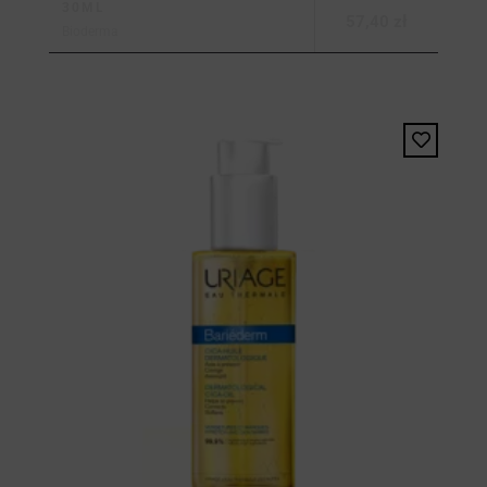
30ML
57,40 zł
Bioderma