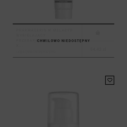
PHARMACERIS W MELACYD
WYBIELAJĄCY
PRZEBARWIENIA NA NOC
CHWILOWO NIEDOSTĘPNY
X...
54,43 zł
LAB.KOSM.DR IRENA ERIS...