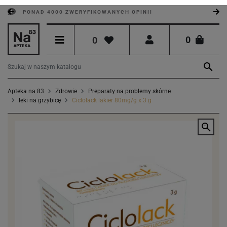
PONAD 4000 ZWERYFIKOWANYCH OPINII
0
0

Apteka na 83
Zdrowie
Preparaty na problemy skórne
leki na grzybicę
Ciclolack lakier 80mg/g x 3 g
