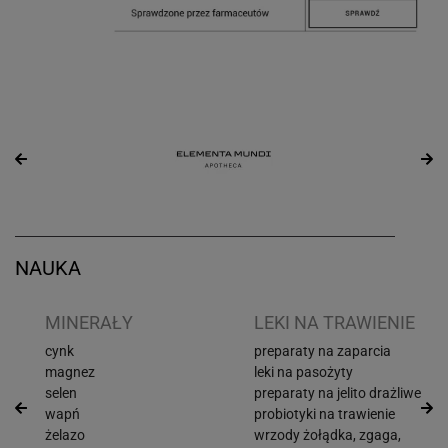
NAUKA
I
MINERAŁY
LEKI NA TRAWIENIE
cynk
preparaty na zaparcia
magnez
leki na pasożyty
selen
preparaty na jelito drażliwe
wapń
probiotyki na trawienie
żelazo
wrzody żołądka, zgaga,