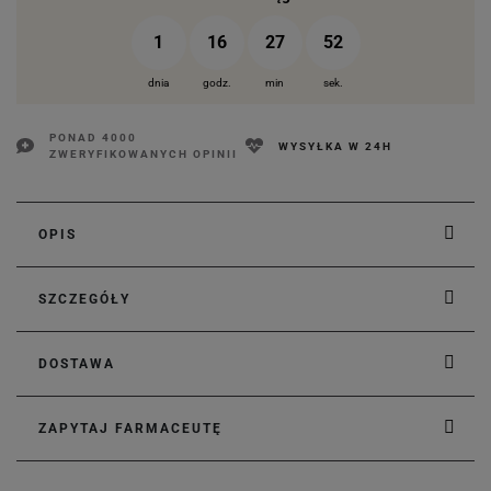
1
16
27
51
dnia
godz.
min
sek.
PONAD 4000
WYSYŁKA W 24H
ZWERYFIKOWANYCH OPINII
OPIS
SZCZEGÓŁY
DOSTAWA
ZAPYTAJ FARMACEUTĘ