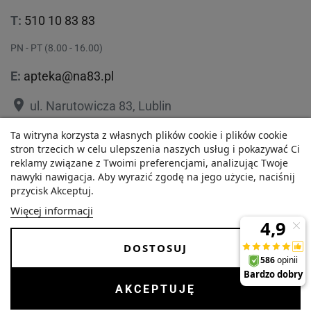
T:
510 10 83 83
PN - PT (8.00 - 16.00)
E:
apteka@na83.pl
place
ul. Narutowicza 83, Lublin
place
ul. 1 Maja 36, Lublin
Ta witryna korzysta z własnych plików cookie i plików cookie
stron trzecich w celu ulepszenia naszych usług i pokazywać Ci
reklamy związane z Twoimi preferencjami, analizując Twoje
nawyki nawigacja. Aby wyrazić zgodę na jego użycie, naciśnij
przycisk Akceptuj.
34,22 zł
Polityka prywatności
Regulamin
Więcej informacji
Najniższa cena w ciągu
O nas
Zezwolenie
-
+
ostatnich 30 dni :
DOSTOSUJ
34,22 zł
Dostawa i Płatności
FAQ
Copyrights © 2026 Internetowa Apteka Na83. Wszystkie prawa
AKCEPTUJĘ
DODAJ DO KOSZYKA
zastrzeżone