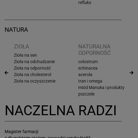
refluks
NATURA
ZIOŁA
NATURALNA
ODPORNOŚĆ
Zioła na sen
Zioła na odchudzanie
colostrum
Zioła na odporność
echinacea
Zioła na cholesterol
acerola
Zioła na oczyszczenie
tran i omega
miód Manuka i produkty
pszczele
NACZELNA RADZI
Magister farmacji
z długoletnim stażem, prowadzi aptekę Na83