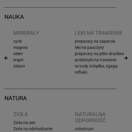
NAUKA
I
MINERAŁY
LEKI NA TRAWIENIE
cynk
preparaty na zaparcia
magnez
leki na pasożyty
selen
preparaty na jelito drażliwe
wapń
probiotyki na trawienie
żelazo
wrzody żołądka, zgaga,
refluks
NATURA
ZIOŁA
NATURALNA
ODPORNOŚĆ
Zioła na sen
Zioła na odchudzanie
colostrum