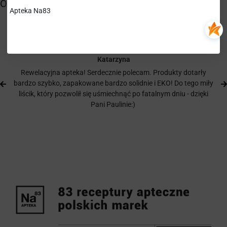
Apteka Na83
Katarzyna
Rewelacyjna apteka! Serdecznie polecam. Produkty dotarły
bardzo szybko, zapakowane bardzo solidnie i EKO! Do tego miły
liścik, który pozwolił się uśmiechnąć po fatalnym dniu - dzięki
Pani Paulinie:)