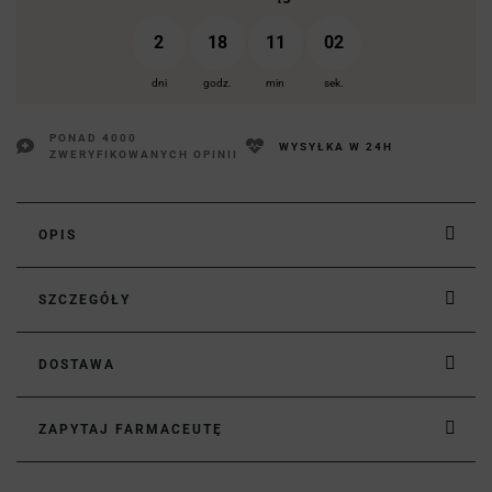
2
18
11
02
dni
godz.
min
sek.
PONAD 4000
WYSYŁKA W 24H
ZWERYFIKOWANYCH OPINII
OPIS
SZCZEGÓŁY
DOSTAWA
ZAPYTAJ FARMACEUTĘ