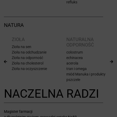
refluks
NATURA
ZIOŁA
NATURALNA
ODPORNOŚĆ
Zioła na sen
Zioła na odchudzanie
colostrum
Zioła na odporność
echinacea
Zioła na cholesterol
acerola
Zioła na oczyszczenie
tran i omega
miód Manuka i produkty
pszczele
NACZELNA RADZI
Magister farmacji
z długoletnim stażem, prowadzi aptekę Na83