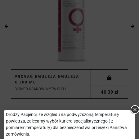
PROVAG EMULSJA EMULSJA
X 300 ML
BIOMED-KRAKÓW WYTW.SUR.I...
40,39 zł
Drodzy Pacjenci, ze względu na podwyższoną temperaturę
powietrza, zalecamy wybór kuriera specjalistycznego ( z
pomiarem temperatury) dla bezpieczeństwa przesyłki Państwa
zamówienia.