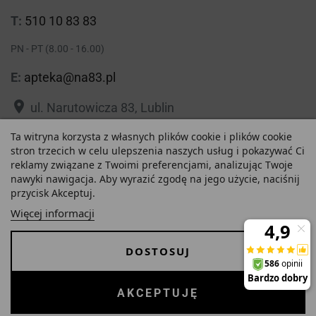
T:
510 10 83 83
PN - PT (8.00 - 16.00)
E:
apteka@na83.pl
place
ul. Narutowicza 83, Lublin
place
Ta witryna korzysta z własnych plików cookie i plików cookie
ul. 1 Maja 36, Lublin
24,28 zł
stron trzecich w celu ulepszenia naszych usług i pokazywać Ci
reklamy związane z Twoimi preferencjami, analizując Twoje
Najniższa cena w ciągu
nawyki nawigacja. Aby wyrazić zgodę na jego użycie, naciśnij
-
+
ostatnich 30 dni :
przycisk Akceptuj.
24,28 zł
Polityka prywatności
Regulamin
Więcej informacji
O nas
Zezwolenie
DOSTOSUJ
Dostawa i Płatności
FAQ
POWIADOM MNIE KIEDY BĘDZIE DOSTĘPNY
Copyrights © 2026 Internetowa Apteka Na83. Wszystkie prawa
AKCEPTUJĘ
zastrzeżone