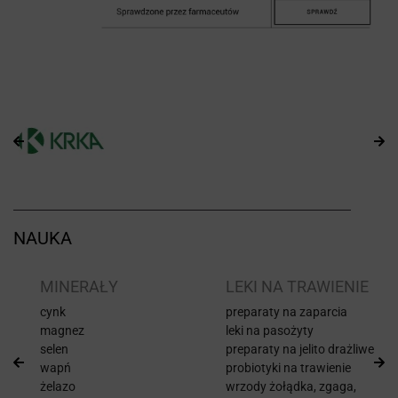
NAUKA
I
MINERAŁY
LEKI NA TRAWIENIE
cynk
preparaty na zaparcia
magnez
leki na pasożyty
selen
preparaty na jelito drażliwe
wapń
probiotyki na trawienie
żelazo
wrzody żołądka, zgaga,