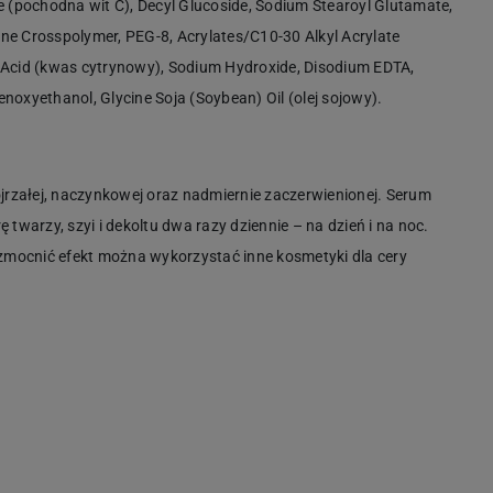
e (pochodna wit C), Decyl Glucoside, Sodium Stearoyl Glutamate,
ne Crosspolymer, PEG-8, Acrylates/C10-30 Alkyl Acrylate
 Acid (kwas cytrynowy), Sodium Hydroxide, Disodium EDTA,
noxyethanol, Glycine Soja (Soybean) Oil (olej sojowy).
ojrzałej, naczynkowej oraz nadmiernie zaczerwienionej. Serum
arzy, szyi i dekoltu dwa razy dziennie – na dzień i na noc.
mocnić efekt można wykorzystać inne kosmetyki dla cery