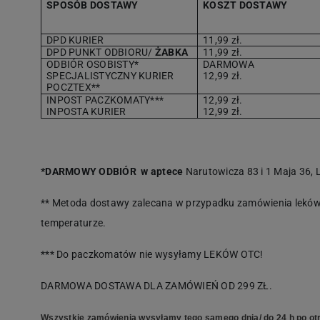
SPOSÓB DOSTAWY
KOSZT DOSTAWY
DPD KURIER
11,99 zł.
DPD PUNKT ODBIORU/
ŻABKA
11,99 zł.
ODBIÓR OSOBISTY*
DARMOWA
SPECJALISTYCZNY KURIER
12,99 zł.
POCZTEX**
INPOST PACZKOMATY***
12,99 zł.
INPOSTA KURIER
12,99 zł.
*DARMOWY ODBIÓR w aptece
Narutowicza 83 i 1 Maja 36, L
** Metoda dostawy zalecana w przypadku zamówienia leków 
temperaturze.
*** Do paczkomatów nie wysyłamy LEKÓW OTC!
DARMOWA DOSTAWA DLA ZAMÓWIEŃ OD 299 ZŁ.
Wszystkie zamówienia wysyłamy tego samego dnia/ do 24 h po otr