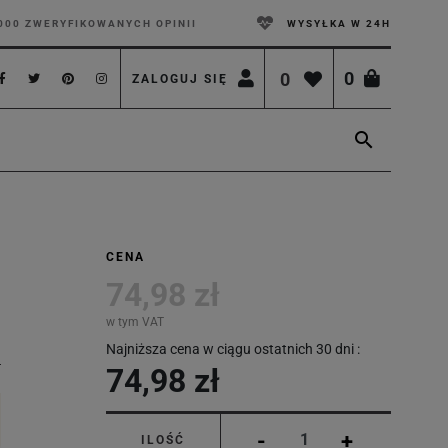
000 ZWERYFIKOWANYCH OPINII
WYSYŁKA W 24H
0
0
ZALOGUJ SIĘ

CENA
74,98 zł
w tym VAT
Najniższa cena w ciągu ostatnich 30 dni :
74,98 zł
-
+
ILOŚĆ