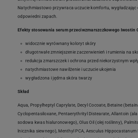
Natychmiastowo przywraca uczucie komfortu, wygładzając or
odpowiedni zapach.
Efekty stosowania serum przeciwzmarszczkowego Iwostin C
widocznie wyrównany koloryt skóry
długotrwałe zmniejszenie zaczerwienień i rumienia na sk
redukcja zmarszczek i ochrona przed niekorzystnym w
natychmiastowe nawilżenie i uczucie ukojenia
wygładzona i jędrna skóra twarzy
Skład
Aqua, Propylheptyl Caprylate, Decyl Cocoate, Betaine (betaina
Cyclopentasiloxane, Pentaerythrityl Distearate, Allantoin (al
sodowa kwas hialuronowego), Olus Oil (olej roślinny), Palmitoy
lnicznika siewnego), Menthyl PCA, Aesculus Hippocastanum 