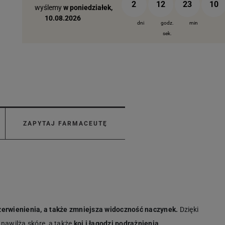
2
12
23
09
wyślemy
w poniedziałek,
10.08.2026
dni
godz.
min
sek.
ZAPYTAJ FARMACEUTĘ
zerwienienia, a także zmniejsza widoczność naczynek.
Dzięki
awilża skórę, a także
koi i łagodzi podrażnienia.