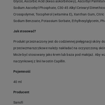
Glycol, Ascorbic Acid (kwas askorbinowy), Ascorbyl Palmitat
Sodium Ascorbyl Phosphate, C30-45 Alkyl Cetearyl Dimethico
Crosspolymer, Tocopherol (witamina E), Xanthan Gum, Citric
Sodium Benzoate, Potassium Sorbate, Ethylhexylglycerin, Phe
Jak stosować?
Produkt przeznaczony jest do codziennej pielęgnacji skóry d
przeciwzmarszczkowe należy nakładać na oczyszczoną skórę tw
Może być stosowany jako krem lub baza pod makijaż. Aby wz
naczynkowej z linii Iwostin Capillin.
Pojemność
40 ml
Producent
Sanofi