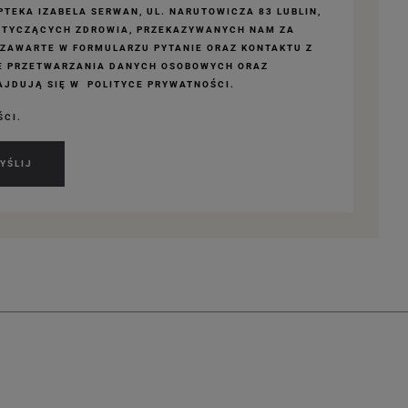
TEKA IZABELA SERWAN, UL. NARUTOWICZA 83 LUBLIN,
OTYCZĄCYCH ZDROWIA, PRZEKAZYWANYCH NAM ZA
 ZAWARTE W FORMULARZU PYTANIE ORAZ KONTAKTU Z
E PRZETWARZANIA DANYCH OSOBOWYCH ORAZ
JDUJĄ SIĘ W POLITYCE PRYWATNOŚCI.
ŚCI.
YŚLIJ