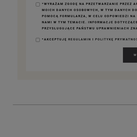
*WYRAŻAM ZGODĘ NA PRZETWARZANIE PRZEZ AP
MOICH DANYCH OSOBOWYCH, W TYM DANYCH D
POMOCĄ FORMULARZA, W CELU ODPOWIEDZI NA
NAMI W TYM TEMACIE. INFORMACJE DOTYCZĄC
PRZYSŁUGUJĄCE PAŃSTWU UPRAWNIENIACH ZNA
*AKCEPTUJĘ
REGULAMIN
I
POLITYKĘ PRYWATNO
W