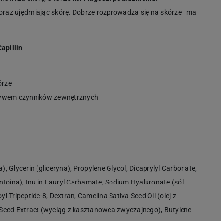
az ujędrniając skórę. Dobrze rozprowadza się na skórze i ma
apillin
órze
pływem czynników zewnętrznych
), Glycerin (gliceryna), Propylene Glycol, Dicaprylyl Carbonate,
antoina), Inulin Lauryl Carbamate, Sodium Hyaluronate (sól
l Tripeptide-8, Dextran, Camelina Sativa Seed Oil (olej z
Seed Extract (wyciąg z kasztanowca zwyczajnego), Butylene