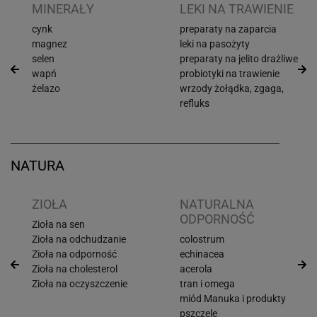
I
MINERAŁY
LEKI NA TRAWIENIE
cynk
preparaty na zaparcia
magnez
leki na pasożyty
selen
preparaty na jelito drażliwe
wapń
probiotyki na trawienie
żelazo
wrzody żołądka, zgaga,
refluks
NATURA
ZIOŁA
NATURALNA
ODPORNOŚĆ
Zioła na sen
Zioła na odchudzanie
colostrum
Zioła na odporność
echinacea
Zioła na cholesterol
acerola
Zioła na oczyszczenie
tran i omega
miód Manuka i produkty
pszczele