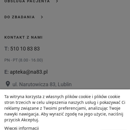
OBSŁUGA PACJENTA
DO ZBADANIA
KONTAKT Z NAMI
T:
510 10 83 83
PN - PT (8.00 - 16.00)
E:
apteka@na83.pl
place
ul. Narutowicza 83, Lublin
place
ul. 1 Maja 36, Lublin
Ta witryna korzysta z własnych plików cookie i plików cookie
stron trzecich w celu ulepszenia naszych usług i pokazywać Ci
reklamy związane z Twoimi preferencjami, analizując Twoje
nawyki nawigacja. Aby wyrazić zgodę na jego użycie, naciśnij
przycisk Akceptuj.
62,48 zł
Polityka prywatności
Regulamin
Więcej informacji