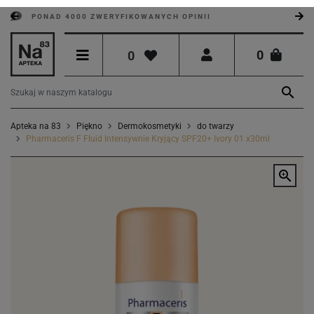
PONAD 4000 ZWERYFIKOWANYCH OPINII
0
0

Apteka na 83
Piękno
Dermokosmetyki
do twarzy
Pharmaceris F Fluid Intensywnie Kryjący SPF20+ Ivory 01 x30ml
