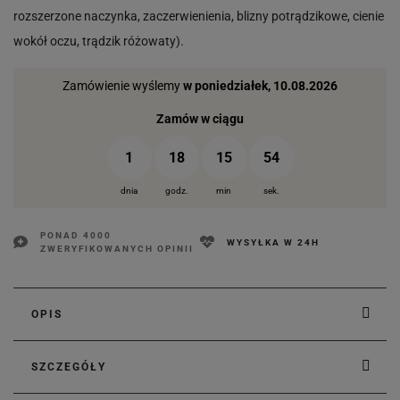
rozszerzone naczynka, zaczerwienienia, blizny potrądzikowe, cienie
wokół oczu, trądzik różowaty).
Zamówienie wyślemy
w poniedziałek, 10.08.2026
Zamów w ciągu
1
18
15
53
dnia
godz.
min
sek.
PONAD 4000
WYSYŁKA W 24H
ZWERYFIKOWANYCH OPINII
OPIS
SZCZEGÓŁY