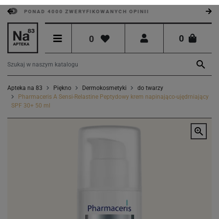
PONAD 4000 ZWERYFIKOWANYCH OPINII
0
0

Apteka na 83
Piękno
Dermokosmetyki
do twarzy
Pharmaceris A Sensi-Relastine Peptydowy krem napinająco-ujędrniający
SPF 30+ 50 ml
