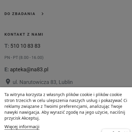
DO ZBADANIA
KONTAKT Z NAMI
T:
510 10 83 83
PN - PT (8.00 - 16.00)
E:
apteka@na83.pl
place
ul. Narutowicza 83, Lublin
place
ul. 1 Maja 36, Lublin
Ta witryna korzysta z własnych plików cookie i plików cookie
stron trzecich w celu ulepszenia naszych usług i pokazywać Ci
reklamy związane z Twoimi preferencjami, analizując Twoje
nawyki nawigacja. Aby wyrazić zgodę na jego użycie, naciśnij
przycisk Akceptuj.
72,14 zł
Polityka prywatności
Regulamin
Więcej informacji