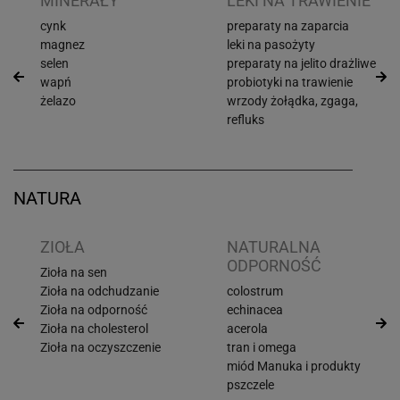
I
MINERAŁY
LEKI NA TRAWIENIE
cynk
preparaty na zaparcia
magnez
leki na pasożyty
selen
preparaty na jelito drażliwe
wapń
probiotyki na trawienie
żelazo
wrzody żołądka, zgaga,
refluks
NATURA
ZIOŁA
NATURALNA
ODPORNOŚĆ
Zioła na sen
Zioła na odchudzanie
colostrum
Zioła na odporność
echinacea
Zioła na cholesterol
acerola
Zioła na oczyszczenie
tran i omega
miód Manuka i produkty
pszczele