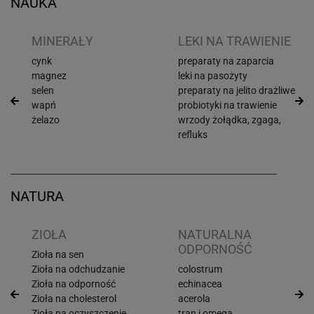
NAUKA
I
MINERAŁY
LEKI NA TRAWIENIE
cynk
preparaty na zaparcia
magnez
leki na pasożyty
selen
preparaty na jelito drażliwe
wapń
probiotyki na trawienie
żelazo
wrzody żołądka, zgaga,
refluks
NATURA
ZIOŁA
NATURALNA
ODPORNOŚĆ
Zioła na sen
Zioła na odchudzanie
colostrum
Zioła na odporność
echinacea
Zioła na cholesterol
acerola
Zioła na oczyszczenie
tran i omega