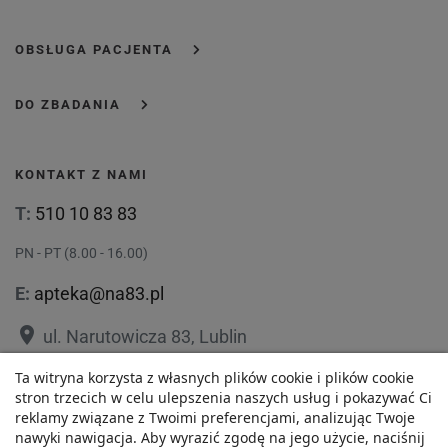
OBSŁUGA PACJENTA
DO ZBADANIA
KONTAKT Z NAMI
T:
510 10 83 83
PN - PT (8.00 - 16.00)
E:
apteka@na83.pl
place
ul. Narutowicza 83, Lublin
place
Ta witryna korzysta z własnych plików cookie i plików cookie
ul. 1 Maja 36, Lublin
stron trzecich w celu ulepszenia naszych usług i pokazywać Ci
reklamy związane z Twoimi preferencjami, analizując Twoje
nawyki nawigacja. Aby wyrazić zgodę na jego użycie, naciśnij