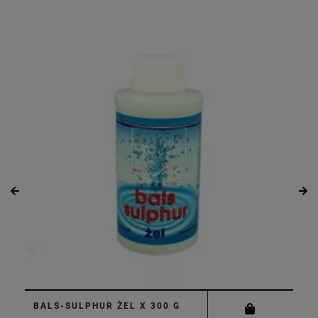
BALS-SULPHUR ŻEL X 300 G