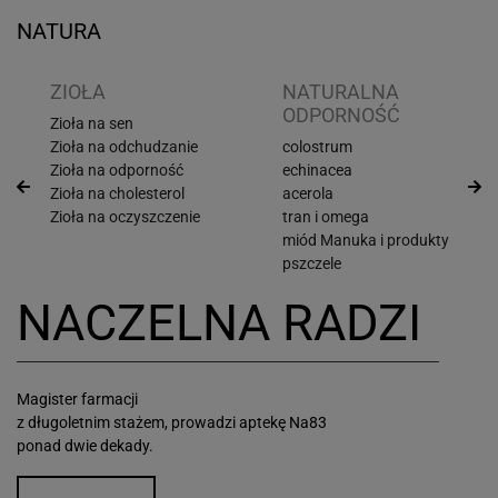
NATURA
ZIOŁA
NATURALNA
ODPORNOŚĆ
Zioła na sen
Zioła na odchudzanie
colostrum
Zioła na odporność
echinacea
Zioła na cholesterol
acerola
Zioła na oczyszczenie
tran i omega
miód Manuka i produkty
pszczele
NACZELNA RADZI
Magister farmacji
z długoletnim stażem, prowadzi aptekę Na83
ponad dwie dekady.