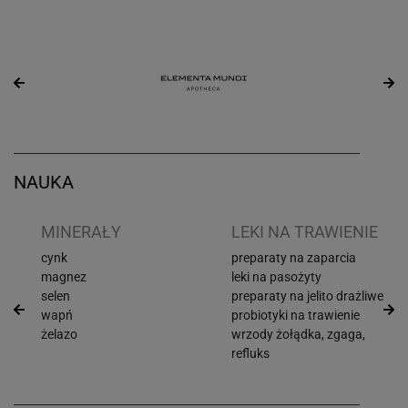
NAUKA
I
MINERAŁY
LEKI NA TRAWIENIE
cynk
preparaty na zaparcia
magnez
leki na pasożyty
selen
preparaty na jelito drażliwe
wapń
probiotyki na trawienie
żelazo
wrzody żołądka, zgaga,
refluks