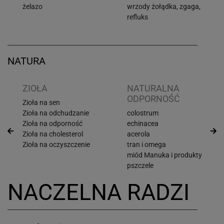
żelazo
wrzody żołądka, zgaga,
refluks
NATURA
ZIOŁA
NATURALNA
ODPORNOŚĆ
Zioła na sen
Zioła na odchudzanie
colostrum
Zioła na odporność
echinacea
Zioła na cholesterol
acerola
Zioła na oczyszczenie
tran i omega
miód Manuka i produkty
pszczele
NACZELNA RADZI