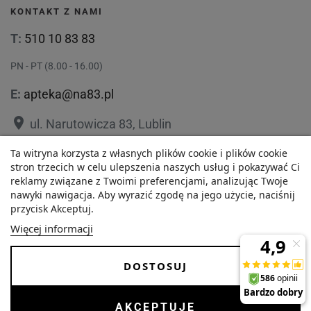
KONTAKT Z NAMI
T:
510 10 83 83
PN - PT (8.00 - 16.00)
E:
apteka@na83.pl
place
ul. Narutowicza 83, Lublin
place
ul. 1 Maja 36, Lublin
Ta witryna korzysta z własnych plików cookie i plików cookie
stron trzecich w celu ulepszenia naszych usług i pokazywać Ci
reklamy związane z Twoimi preferencjami, analizując Twoje
nawyki nawigacja. Aby wyrazić zgodę na jego użycie, naciśnij
przycisk Akceptuj.
32,65 zł
Polityka prywatności
Regulamin
Więcej informacji
Najniższa cena w ciągu
O nas
Zezwolenie
-
+
ostatnich 30 dni :
DOSTOSUJ
32,65 zł
Dostawa i Płatności
FAQ
Copyrights © 2026 Internetowa Apteka Na83. Wszystkie prawa
AKCEPTUJĘ