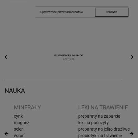
NAUKA
I
MINERAŁY
LEKI NA TRAWIENIE
cynk
preparaty na zaparcia
magnez
leki na pasożyty
selen
preparaty na jelito drażliwe
wapń
probiotyki na trawienie