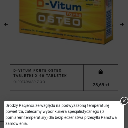
D-VITUM FORTE OSTEO
TABLETKI X 60 TABLETEK
OLEOFARM SP. Z O.O.
28,69 zł
Drodzy Pacjenci, ze względu na podwyższoną temperaturę
powietrza, zalecamy wybór kuriera specjalistycznego ( z
pomiarem temperatury) dla bezpieczeństwa przesyłki Państwa
zamówienia.