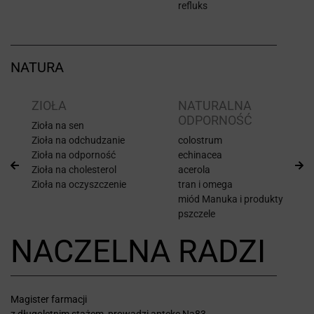
refluks
NATURA
ZIOŁA
NATURALNA
ODPORNOŚĆ
Zioła na sen
Zioła na odchudzanie
colostrum
Zioła na odporność
echinacea
Zioła na cholesterol
acerola
Zioła na oczyszczenie
tran i omega
miód Manuka i produkty
pszczele
NACZELNA RADZI
Magister farmacji
z długoletnim stażem, prowadzi aptekę Na83