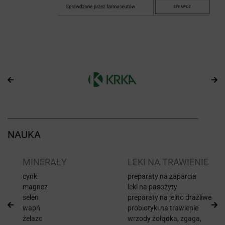
NAUKA
I
MINERAŁY
LEKI NA TRAWIENIE
cynk
preparaty na zaparcia
magnez
leki na pasożyty
selen
preparaty na jelito drażliwe
wapń
probiotyki na trawienie
żelazo
wrzody żołądka, zgaga,