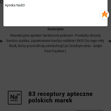
Apteka Na83
Katarzyna
Rewelacyjna apteka! Serdecznie polecam. Produkty dotarły
bardzo szybko, zapakowane bardzo solidnie i EKO! Do tego miły
liścik, który pozwolił się uśmiechnąć po fatalnym dniu - dzięki
Pani Paulinie:)