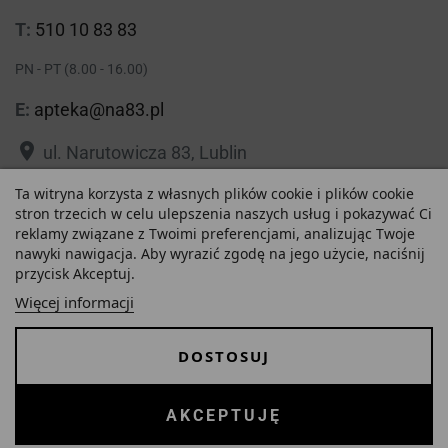
T:
510 10 83 83
PN - PT (8.00 - 16.00)
E:
apteka@na83.pl
place
ul. Narutowicza 83, Lublin
place
Ta witryna korzysta z własnych plików cookie i plików cookie
ul. 1 Maja 36, Lublin
stron trzecich w celu ulepszenia naszych usług i pokazywać Ci
reklamy związane z Twoimi preferencjami, analizując Twoje
nawyki nawigacja. Aby wyrazić zgodę na jego użycie, naciśnij
przycisk Akceptuj.
46,10 zł
Polityka prywatności
Regulamin
Więcej informacji
Najniższa cena w ciągu
O nas
Zezwolenie
-
+
ostatnich 30 dni :
DOSTOSUJ
46,10 zł
Dostawa i Płatności
FAQ
Copyrights © 2026 Internetowa Apteka Na83. Wszystkie prawa
AKCEPTUJĘ
DODAJ DO KOSZYKA
zastrzeżone