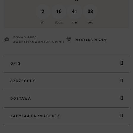
2
16
41
08
dni
godz.
min
sek.
PONAD 4000
WYSYŁKA W 24H
ZWERYFIKOWANYCH OPINII
OPIS
SZCZEGÓŁY
DOSTAWA
ZAPYTAJ FARMACEUTĘ