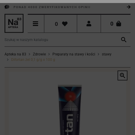
PONAD 4000 ZWERYFIKOWANYCH OPINII
0
0

Apteka na 83
Zdrowie
Preparaty na stawy i kości
stawy
Difortan żel 0,1 g/g x 100 g
