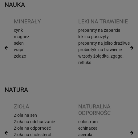
NAUKA
I
MINERAŁY
LEKI NA TRAWIENIE
cynk
preparaty na zaparcia
magnez
leki na pasożyty
selen
preparaty na jelito drażliwe
wapń
probiotyki na trawienie
żelazo
wrzody żołądka, zgaga,
refluks
NATURA
ZIOŁA
NATURALNA
ODPORNOŚĆ
Zioła na sen
Zioła na odchudzanie
colostrum
Zioła na odporność
echinacea
Zioła na cholesterol
acerola