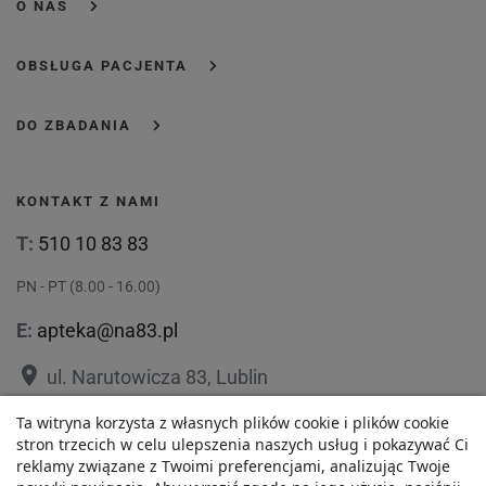
O NAS
OBSŁUGA PACJENTA
DO ZBADANIA
KONTAKT Z NAMI
T:
510 10 83 83
PN - PT (8.00 - 16.00)
E:
apteka@na83.pl
place
ul. Narutowicza 83, Lublin
place
ul. 1 Maja 36, Lublin
Ta witryna korzysta z własnych plików cookie i plików cookie
stron trzecich w celu ulepszenia naszych usług i pokazywać Ci
reklamy związane z Twoimi preferencjami, analizując Twoje