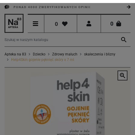
PONAD 4000 ZWERYFIKOWANYCH OPINII
0
0

Apteka na 83
Dziecko
Zdrowy maluch
skaleczenia i blizny
Help4Skin gojenie pęknięć skóry x 7 ml
