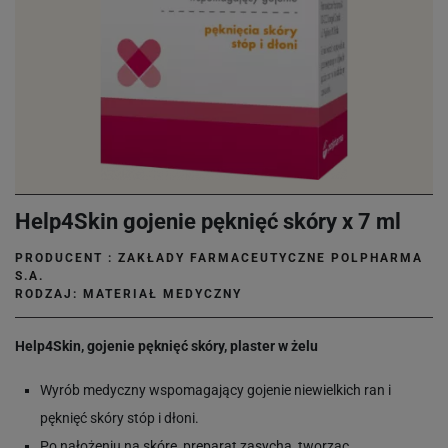
Help4Skin gojenie pęknięć skóry x 7 ml
PRODUCENT :
ZAKŁADY FARMACEUTYCZNE POLPHARMA
S.A.
RODZAJ: MATERIAŁ MEDYCZNY
Help4Skin, gojenie pęknięć skóry, plaster w żelu
Wyrób medyczny wspomagający gojenie niewielkich ran i
pęknięć skóry stóp i dłoni.
Po nałożeniu na skórę, preparat zasycha, tworząc