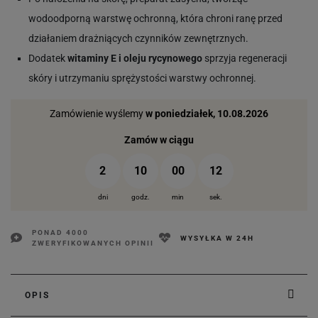
wodoodporną warstwę ochronną, która chroni ranę przed
działaniem drażniących czynników zewnętrznych.
Dodatek
witaminy E i oleju rycynowego
sprzyja regeneracji
skóry i utrzymaniu sprężystości warstwy ochronnej.
Zamówienie wyślemy
w poniedziałek, 10.08.2026
Zamów w ciągu
2
10
00
12
dni
godz.
min
sek.
PONAD 4000
WYSYŁKA W 24H
ZWERYFIKOWANYCH OPINII
OPIS