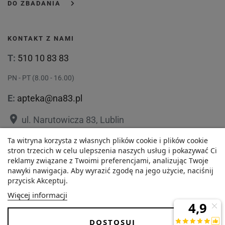
DO ZBADANIA
KONTAKT Z NAMI
T:
510 10 83 83
PN - PT (8.00 - 16.00)
E:
apteka@na83.pl
place
ul. Narutowicza 83, Lublin
place
Ta witryna korzysta z własnych plików cookie i plików cookie
ul. 1 Maja 36, Lublin
stron trzecich w celu ulepszenia naszych usług i pokazywać Ci
reklamy związane z Twoimi preferencjami, analizując Twoje
nawyki nawigacja. Aby wyrazić zgodę na jego użycie, naciśnij
przycisk Akceptuj.
21,58 zł
Polityka prywatności
Regulamin
Więcej informacji
Najniższa cena w ciągu
O nas
Zezwolenie
-
+
ostatnich 30 dni :
DOSTOSUJ