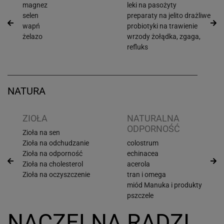
magnez
leki na pasożyty
selen
preparaty na jelito drażliwe
wapń
probiotyki na trawienie
żelazo
wrzody żołądka, zgaga,
refluks
NATURA
ZIOŁA
NATURALNA
ODPORNOŚĆ
Zioła na sen
Zioła na odchudzanie
colostrum
Zioła na odporność
echinacea
Zioła na cholesterol
acerola
Zioła na oczyszczenie
tran i omega
miód Manuka i produkty
pszczele
NACZELNA RADZI