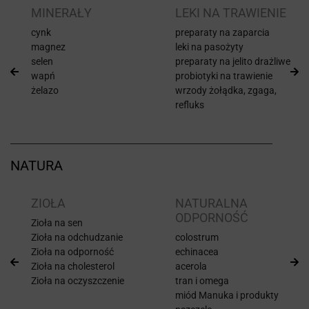
I
MINERAŁY
LEKI NA TRAWIENIE
cynk
preparaty na zaparcia
magnez
leki na pasożyty
selen
preparaty na jelito drażliwe
wapń
probiotyki na trawienie
żelazo
wrzody żołądka, zgaga,
refluks
NATURA
ZIOŁA
NATURALNA
ODPORNOŚĆ
Zioła na sen
Zioła na odchudzanie
colostrum
Zioła na odporność
echinacea
Zioła na cholesterol
acerola
Zioła na oczyszczenie
tran i omega
miód Manuka i produkty