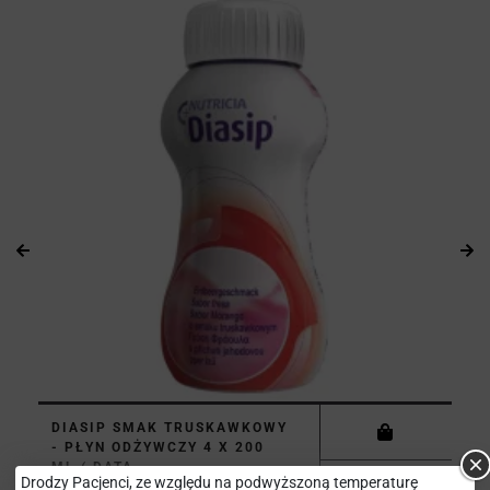
DIASIP SMAK TRUSKAWKOWY
- PŁYN ODŻYWCZY 4 X 200
ML ( DATA...
Drodzy Pacjenci, ze względu na podwyższoną temperaturę
47,48 zł