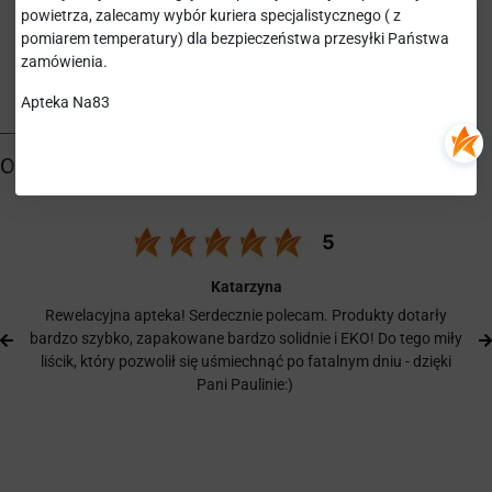
NUTRICIA POLSKA SP. Z O.O.
powietrza, zalecamy wybór kuriera specjalistycznego ( z
pomiarem temperatury) dla bezpieczeństwa przesyłki Państwa
zamówienia.
Apteka Na83
Katarzyna
Rewelacyjna apteka! Serdecznie polecam. Produkty dotarły
bardzo szybko, zapakowane bardzo solidnie i EKO! Do tego miły
liścik, który pozwolił się uśmiechnąć po fatalnym dniu - dzięki
Pani Paulinie:)