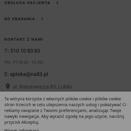
OBSŁUGA PACJENTA
DO ZBADANIA
KONTAKT Z NAMI
T:
510 10 83 83
PN - PT (8.00 - 16.00)
E:
apteka@na83.pl
place
ul. Narutowicza 83, Lublin
place
Ta witryna korzysta z własnych plików cookie i plików cookie
ul. 1 Maja 36, Lublin
stron trzecich w celu ulepszenia naszych usług i pokazywać Ci
reklamy związane z Twoimi preferencjami, analizując Twoje
nawyki nawigacja. Aby wyrazić zgodę na jego użycie, naciśnij
przycisk Akceptuj.
39,41 zł
Polityka prywatności
Regulamin
Więcej informacji