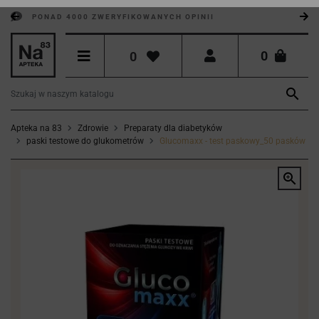
PONAD 4000 ZWERYFIKOWANYCH OPINII
0
0

Apteka na 83
Zdrowie
Preparaty dla diabetyków
paski testowe do glukometrów
Glucomaxx - test paskowy_50 pasków
