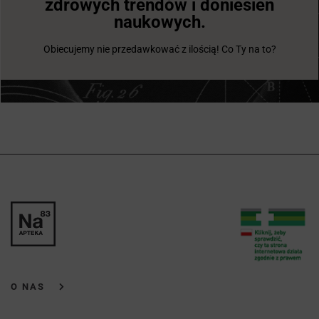
zdrowych trendów i doniesień
naukowych.
Obiecujemy nie przedawkować z ilością! Co Ty na to?
O NAS