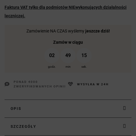
Faktura VAT tylko dla podmiotów NIEwykonujących działalności
leczniczej.
Zamówienie NA CZAS wyślemy
jeszcze dziś!
Zamów w ciągu
02
49
14
godz.
min
sek.
PONAD 4000
WYSYŁKA W 24H
ZWERYFIKOWANYCH OPINII
OPIS
SZCZEGÓŁY