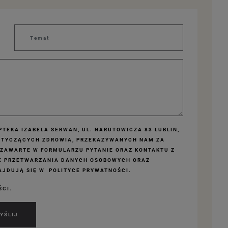
TEKA IZABELA SERWAN, UL. NARUTOWICZA 83 LUBLIN,
OTYCZĄCYCH ZDROWIA, PRZEKAZYWANYCH NAM ZA
 ZAWARTE W FORMULARZU PYTANIE ORAZ KONTAKTU Z
E PRZETWARZANIA DANYCH OSOBOWYCH ORAZ
JDUJĄ SIĘ W POLITYCE PRYWATNOŚCI.
ŚCI.
YŚLIJ