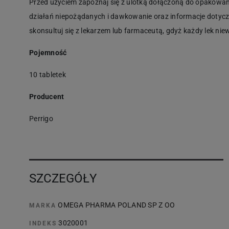
Przed użyciem zapoznaj się z ulotką dołączoną do opakowan
działań niepożądanych i dawkowanie oraz informacje dotyc
skonsultuj się z lekarzem lub farmaceutą, gdyż każdy lek n
Pojemność
10 tabletek
Producent
Perrigo
SZCZEGÓŁY
OMEGA PHARMA POLAND SP Z OO
MARKA
3020001
INDEKS