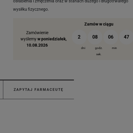
osłabienia i zmęczenia oraz w stanach dużego i długotrwałego
wysiłku fizycznego.
Zamów w ciągu
Zamówienie
2
08
06
46
wyślemy
w poniedziałek,
10.08.2026
dni
godz.
min
sek.
ZAPYTAJ FARMACEUTĘ