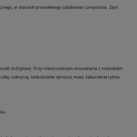
znego, w stanach przewlekłego osłabienia i zmęczenia. Zbyt
rzeli i ból głowy. Przy równoczesnym stosowaniu z rodankiem
kę, cukrzycę, nadciśnienie tętnicze, masz zaburzenia rytmu
ia.