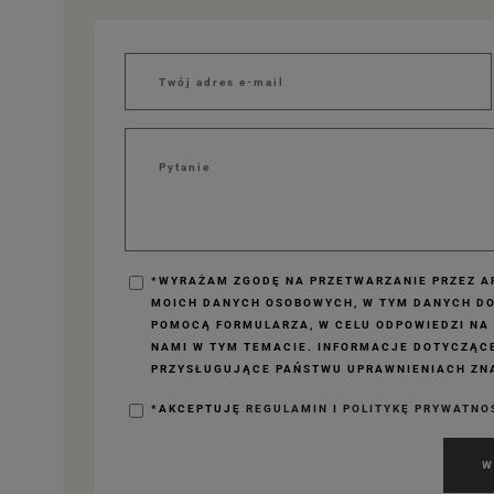
*WYRAŻAM ZGODĘ NA PRZETWARZANIE PRZEZ AP
MOICH DANYCH OSOBOWYCH, W TYM DANYCH D
POMOCĄ FORMULARZA, W CELU ODPOWIEDZI NA
NAMI W TYM TEMACIE. INFORMACJE DOTYCZĄC
PRZYSŁUGUJĄCE PAŃSTWU UPRAWNIENIACH ZNA
*AKCEPTUJĘ
REGULAMIN
I
POLITYKĘ PRYWATNO
W