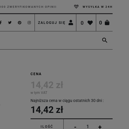
000 ZWERYFIKOWANYCH OPINII
WYSYŁKA W 24H
0
0
ZALOGUJ SIĘ

CENA
14,42 zł
w tym VAT
Najniższa cena w ciągu ostatnich 30 dni :
14,42 zł
-
+
ILOŚĆ