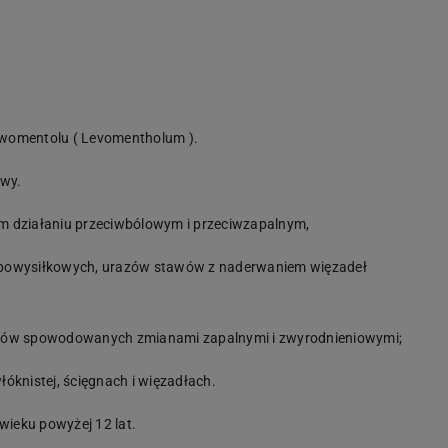
ewomentolu (
Levomentholum
).
owy.
m działaniu przeciwbólowym i przeciwzapalnym,
 powysiłkowych, urazów stawów z naderwaniem więzadeł
awów spowodowanych zmianami zapalnymi i zwyrodnieniowymi;
óknistej, ścięgnach i więzadłach.
wieku powyżej 12 lat.