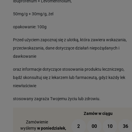
Ibuprofenum + Levomentholum,
50mg/g + 30mg/g, żel
opakowanie: 100g
Przed użyciem zapoznaj się z ulotką, która zawiera wskazania,
przeciwskazania, dane dotyczące działań niepożądanych i
dawkowanie
oraz informacje dotyczące stosowania produktu leczniczego,
bądź skonsultuj się z lekarzem lub farmaceutą, gdyż każdy lek
niewłaściwie
stosowany zagraża Twojemu życiu lub zdrowiu.
Zamów w ciągu
Zamówienie
2
00
10
35
wyślemy
w poniedziałek,