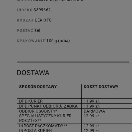
3399662
INDEKS
LEK OTC
RODZAJ
żel
POSTAĆ
100 g (tuba)
OPAKOWANIE
DOSTAWA
SPOSÓB DOSTAWY
KOSZT DOSTAWY
DPD KURIER
11,99 zł.
DPD PUNKT ODBIORU/
ŻABKA
11,99 zł.
ODBIÓR OSOBISTY*
DARMOWA
SPECJALISTYCZNY KURIER
12,99 zł.
POCZTEX**
INPOST PACZKOMATY***
12,99 zł.
INPOSTA KURIER
12,99 zł.