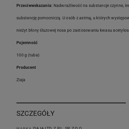
Przeciwwskazania:
Nadwrażliwość na substancje czynne, inn
substancję pomocniczą. U osób z astmą, u których występow
nieżyt błony śluzowej nosa po zastosowaniu kwasu acetylos
Pojemność
100 g (tuba)
Producent
Ziaja
SZCZEGÓŁY
ZIAJA LTD. Z.P.L. SP. Z O.O.
MARKA