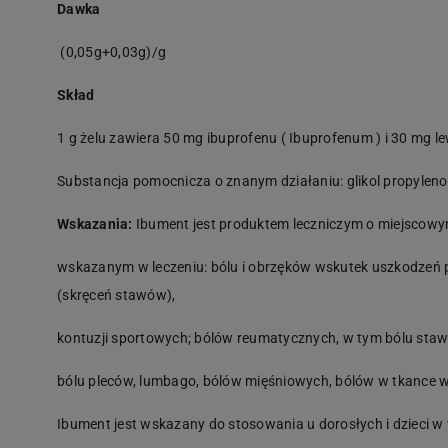
Dawka
(0,05g+0,03g)/g
Skład
1 g żelu zawiera 50 mg ibuprofenu (
Ibuprofenum
) i 30 mg l
Substancja pomocnicza o znanym działaniu: glikol propylen
Wskazania:
Ibument jest produktem leczniczym o miejscowy
wskazanym w leczeniu: bólu i obrzęków wskutek uszkodzeń
(skręceń stawów),
kontuzji sportowych; bólów reumatycznych, w tym bólu st
bólu pleców, lumbago, bólów mięśniowych, bólów w tkance wł
Ibument jest wskazany do stosowania u dorosłych i dzieci w 