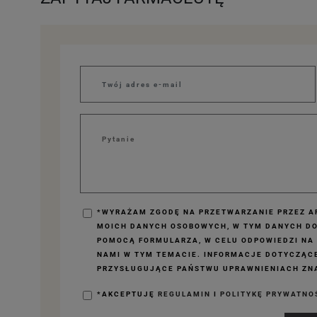
*WYRAŻAM ZGODĘ NA PRZETWARZANIE PRZEZ AP
MOICH DANYCH OSOBOWYCH, W TYM DANYCH D
POMOCĄ FORMULARZA, W CELU ODPOWIEDZI NA
NAMI W TYM TEMACIE. INFORMACJE DOTYCZĄC
PRZYSŁUGUJĄCE PAŃSTWU UPRAWNIENIACH ZNA
*AKCEPTUJĘ
REGULAMIN
I
POLITYKĘ PRYWATNO