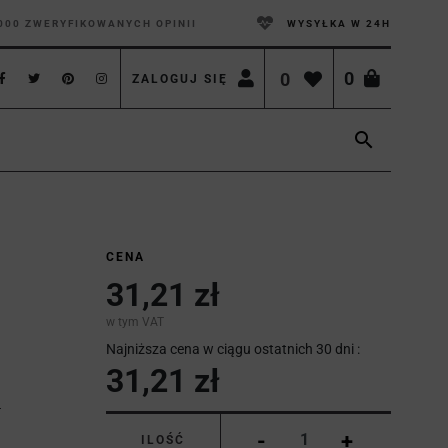
000 ZWERYFIKOWANYCH OPINII
WYSYŁKA W 24H
0
0
ZALOGUJ SIĘ

CENA
31,21 zł
w tym VAT
Najniższa cena w ciągu ostatnich 30 dni :
31,21 zł
-
+
ILOŚĆ