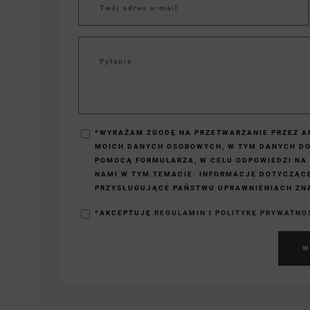
*WYRAŻAM ZGODĘ NA PRZETWARZANIE PRZEZ AP
MOICH DANYCH OSOBOWYCH, W TYM DANYCH D
POMOCĄ FORMULARZA, W CELU ODPOWIEDZI NA
NAMI W TYM TEMACIE. INFORMACJE DOTYCZĄC
PRZYSŁUGUJĄCE PAŃSTWU UPRAWNIENIACH ZNA
*AKCEPTUJĘ
REGULAMIN
I
POLITYKĘ PRYWATNO
W