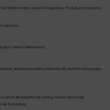
wości bólowe mięśni, stawów, kręgosłupa. Produkt przeznaczony
em zapalnym.
licylas) i mentol (Mentholum).
rynian, lanolina bezwodna, polisorbat 85, sorbitol tristearynian,
 w ulotce dla pacjenta lub według zaleceń lekarza lub
a lub farmaceuty.