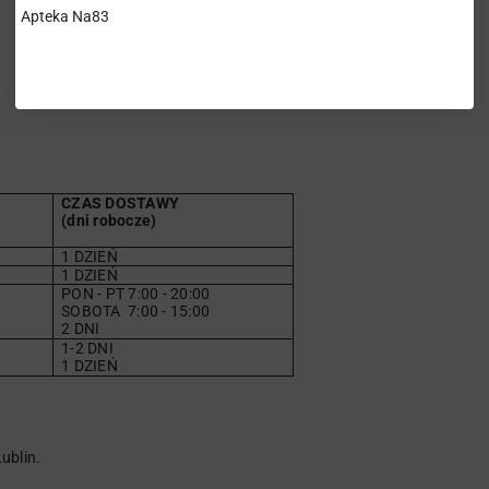
Apteka Na83
CZAS DOSTAWY
(dni robocze)
1 DZIEŃ
1 DZIEŃ
PON - PT 7:00 - 20:00
SOBOTA
7
:00 - 15:00
2 DNI
1-2 DNI
1 DZIEŃ
ublin.