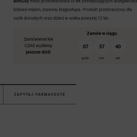
BenGay
maść przeciwbólowa to lek zmniejszających dolegliwości
bólowe mięśni, stawów, kręgosłupa. Produkt przeznaczony dla
osób dorosłych oraz dzieci w wieku powyżej 12 lat.
Zamów w ciągu
Zamówienie NA
CZAS wyślemy
07
57
39
jeszcze dziś!
godz.
min
sek.
ZAPYTAJ FARMACEUTĘ