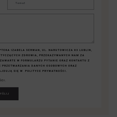
TEKA IZABELA SERWAN, UL. NARUTOWICZA 83 LUBLIN,
OTYCZĄCYCH ZDROWIA, PRZEKAZYWANYCH NAM ZA
 ZAWARTE W FORMULARZU PYTANIE ORAZ KONTAKTU Z
E PRZETWARZANIA DANYCH OSOBOWYCH ORAZ
JDUJĄ SIĘ W POLITYCE PRYWATNOŚCI.
ŚCI.
YŚLIJ