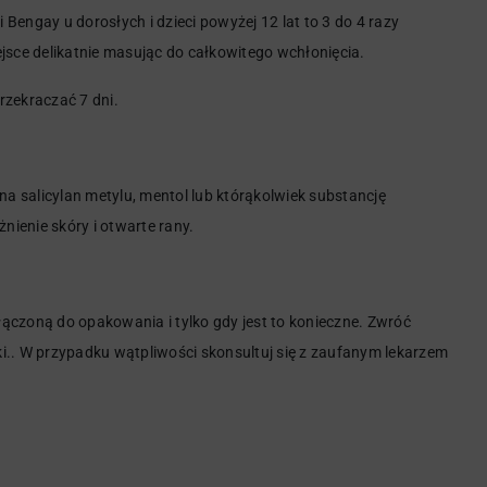
Bengay u dorosłych i dzieci powyżej 12 lat to 3 do 4 razy
jsce delikatnie masując do całkowitego wchłonięcia.
rzekraczać 7 dni.
 salicylan metylu, mentol lub którąkolwiek substancję
ienie skóry i otwarte rany.
ołączoną do opakowania i tylko gdy jest to konieczne. Zwróć
i.. W przypadku wątpliwości skonsultuj się z zaufanym lekarzem