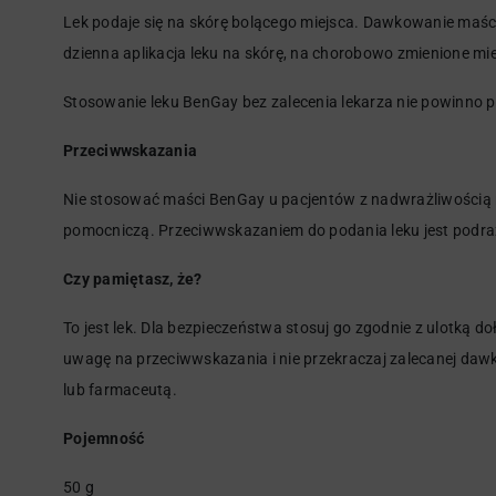
Lek podaje się na skórę bolącego miejsca. Dawkowanie maści 
dzienna aplikacja leku na skórę, na chorobowo zmienione mie
Stosowanie leku BenGay bez zalecenia lekarza nie powinno p
Przeciwwskazania
Nie stosować maści BenGay u pacjentów z nadwrażliwością na
pomocniczą. Przeciwwskazaniem do podania leku jest podrażn
Czy pamiętasz, że?
To jest lek. Dla bezpieczeństwa stosuj go zgodnie z ulotką d
uwagę na przeciwwskazania i nie przekraczaj zalecanej dawk
lub farmaceutą.
Pojemność
50 g