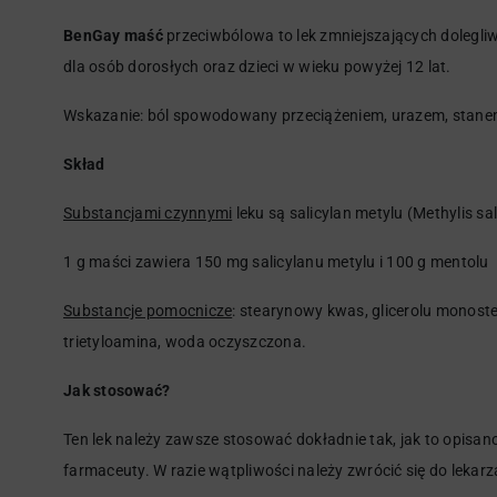
BenGay maść
przeciwbólowa to lek zmniejszających dolegli
dla osób dorosłych oraz dzieci w wieku powyżej 12 lat.
Wskazanie: ból spowodowany przeciążeniem, urazem, stan
Skład
Substancjami czynnymi
leku są salicylan metylu (Methylis sa
1 g maści zawiera 150 mg salicylanu metylu i 100 g mentolu
Substancje pomocnicze
: stearynowy kwas, glicerolu monostea
trietyloamina, woda oczyszczona.
Jak stosować?
Ten lek należy zawsze stosować dokładnie tak, jak to opisano
farmaceuty. W razie wątpliwości należy zwrócić się do lekarz