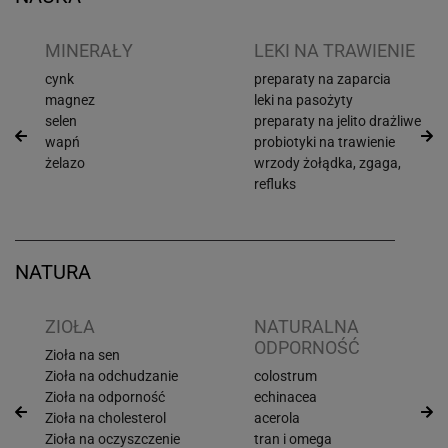
I
MINERAŁY
LEKI NA TRAWIENIE
cynk
preparaty na zaparcia
magnez
leki na pasożyty
selen
preparaty na jelito drażliwe
wapń
probiotyki na trawienie
żelazo
wrzody żołądka, zgaga,
refluks
NATURA
ZIOŁA
NATURALNA
ODPORNOŚĆ
Zioła na sen
Zioła na odchudzanie
colostrum
Zioła na odporność
echinacea
Zioła na cholesterol
acerola
Zioła na oczyszczenie
tran i omega