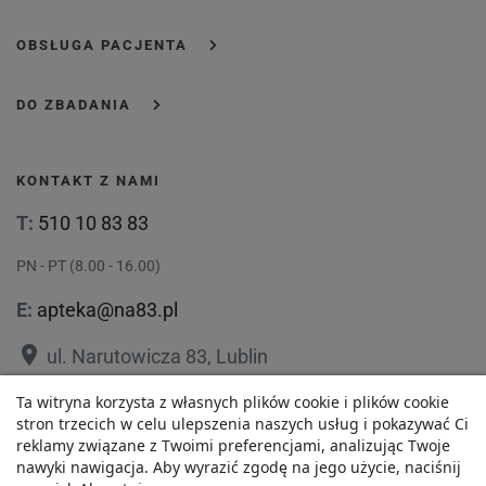
OBSŁUGA PACJENTA
DO ZBADANIA
KONTAKT Z NAMI
T:
510 10 83 83
PN - PT (8.00 - 16.00)
E:
apteka@na83.pl
place
ul. Narutowicza 83, Lublin
place
ul. 1 Maja 36, Lublin
Ta witryna korzysta z własnych plików cookie i plików cookie
stron trzecich w celu ulepszenia naszych usług i pokazywać Ci
reklamy związane z Twoimi preferencjami, analizując Twoje
nawyki nawigacja. Aby wyrazić zgodę na jego użycie, naciśnij