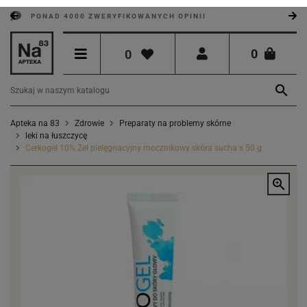
PONAD 4000 ZWERYFIKOWANYCH OPINII
0
0

Apteka na 83
Zdrowie
Preparaty na problemy skórne
leki na łuszczycę
Cerkogel 10% Żel pielęgnacyjny mocznikowy skóra sucha x 50 g
