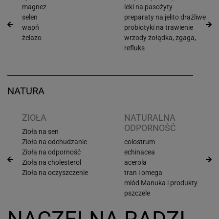
magnez
leki na pasożyty
selen
preparaty na jelito drażliwe
wapń
probiotyki na trawienie
żelazo
wrzody żołądka, zgaga,
refluks
NATURA
ZIOŁA
NATURALNA
ODPORNOŚĆ
Zioła na sen
Zioła na odchudzanie
colostrum
Zioła na odporność
echinacea
Zioła na cholesterol
acerola
Zioła na oczyszczenie
tran i omega
miód Manuka i produkty
pszczele