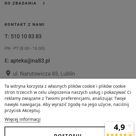
DO ZBADANIA
KONTAKT Z NAMI
T:
510 10 83 83
PN - PT (8.00 - 16.00)
E:
apteka@na83.pl
place
ul. Narutowicza 83, Lublin
place
Ta witryna korzysta z własnych plików cookie i plików cookie
ul. 1 Maja 36, Lublin
stron trzecich w celu ulepszenia naszych usług i pokazywać Ci
reklamy związane z Twoimi preferencjami, analizując Twoje
nawyki nawigacja. Aby wyrazić zgodę na jego użycie, naciśnij
przycisk Akceptuj.
8,87 zł
Polityka prywatności
Regulamin
Więcej informacji
Najniższa cena w ciągu
O nas
Zezwolenie
-
+
ostatnich 30 dni :
DOSTOSUJ