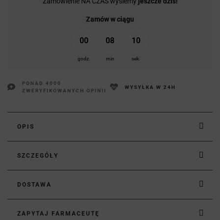
Zamówienie NA CZAS wyślemy
jeszcze dziś!
Zamów w ciągu
00
08
09
godz.
min
sek.
PONAD 4000
WYSYŁKA W 24H
ZWERYFIKOWANYCH OPINII
OPIS
SZCZEGÓŁY
DOSTAWA
ZAPYTAJ FARMACEUTĘ