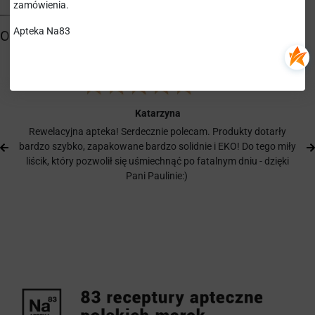
zamówienia.
Apteka Na83
Katarzyna
Rewelacyjna apteka! Serdecznie polecam. Produkty dotarły
bardzo szybko, zapakowane bardzo solidnie i EKO! Do tego miły
liścik, który pozwolił się uśmiechnąć po fatalnym dniu - dzięki
Pani Paulinie:)