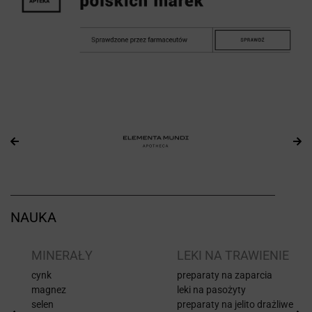
NAUKA
I
MINERAŁY
LEKI NA TRAWIENIE
cynk
preparaty na zaparcia
magnez
leki na pasożyty
selen
preparaty na jelito drażliwe