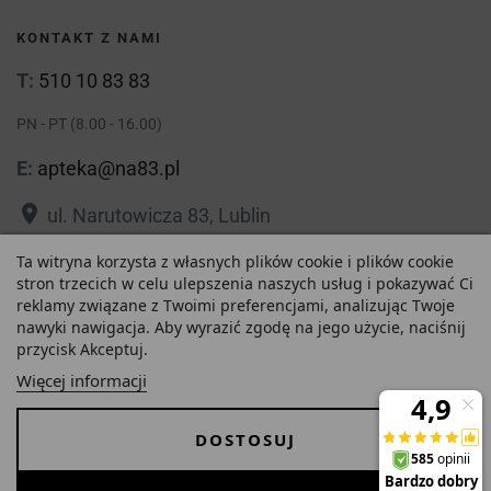
KONTAKT Z NAMI
T:
510 10 83 83
PN - PT (8.00 - 16.00)
E:
apteka@na83.pl
place
ul. Narutowicza 83, Lublin
place
ul. 1 Maja 36, Lublin
Ta witryna korzysta z własnych plików cookie i plików cookie
stron trzecich w celu ulepszenia naszych usług i pokazywać Ci
reklamy związane z Twoimi preferencjami, analizując Twoje
nawyki nawigacja. Aby wyrazić zgodę na jego użycie, naciśnij
przycisk Akceptuj.
15,81 zł
Polityka prywatności
Regulamin
Więcej informacji
Najniższa cena w ciągu
O nas
Zezwolenie
-
+
ostatnich 30 dni :
DOSTOSUJ
15,81 zł
Dostawa i Płatności
FAQ