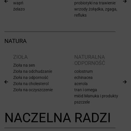
wapń
probiotyki na trawienie
żelazo
wrzody żołądka, zgaga,
refluks
NATURA
ZIOŁA
NATURALNA
ODPORNOŚĆ
Zioła na sen
Zioła na odchudzanie
colostrum
Zioła na odporność
echinacea
Zioła na cholesterol
acerola
Zioła na oczyszczenie
tran i omega
miód Manuka i produkty
pszczele
NACZELNA RADZI