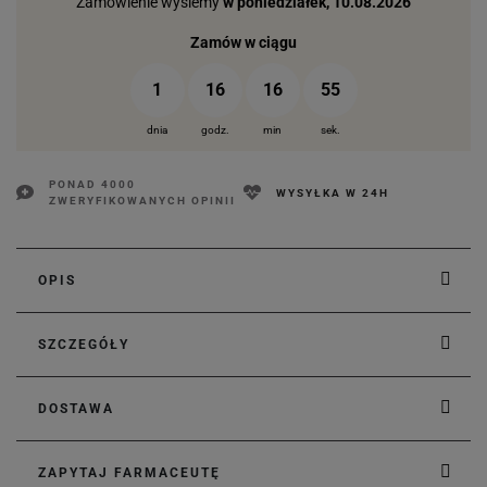
Zamówienie wyślemy
w poniedziałek, 10.08.2026
Zamów w ciągu
1
16
16
54
dnia
godz.
min
sek.
PONAD 4000
WYSYŁKA W 24H
ZWERYFIKOWANYCH OPINII
OPIS
SZCZEGÓŁY
DOSTAWA
ZAPYTAJ FARMACEUTĘ