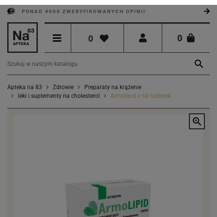
PONAD 4000 ZWERYFIKOWANYCH OPINII
0
0

Apteka na 83
Zdrowie
Preparaty na krążenie
leki i suplementy na cholesterol
Armolipid x 60 tabletek
