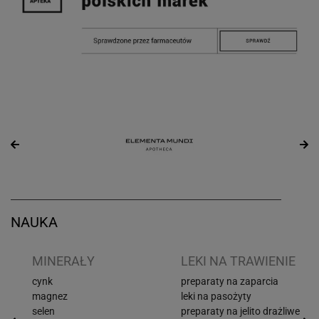
NAUKA
I
MINERAŁY
LEKI NA TRAWIENIE
cynk
preparaty na zaparcia
magnez
leki na pasożyty
selen
preparaty na jelito drażliwe