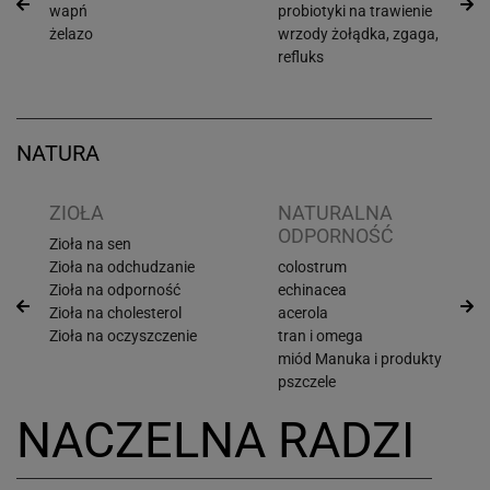
wapń
probiotyki na trawienie
żelazo
wrzody żołądka, zgaga,
refluks
NATURA
ZIOŁA
NATURALNA
ODPORNOŚĆ
Zioła na sen
Zioła na odchudzanie
colostrum
Zioła na odporność
echinacea
Zioła na cholesterol
acerola
Zioła na oczyszczenie
tran i omega
miód Manuka i produkty
pszczele
NACZELNA RADZI