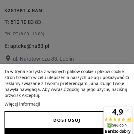
KONTAKT Z NAMI
T:
510 10 83 83
PN - PT (8.00 - 16.00)
E:
apteka@na83.pl
place
ul. Narutowicza 83, Lublin
place
ul. 1 Maja 36, Lublin
Ta witryna korzysta z własnych plików cookie i plików cookie
stron trzecich w celu ulepszenia naszych usług i pokazywać Ci
reklamy związane z Twoimi preferencjami, analizując Twoje
nawyki nawigacja. Aby wyrazić zgodę na jego użycie, naciśnij
przycisk Akceptuj.
75,54 zł
Polityka prywatności
Regulamin
Więcej informacji
Najniższa cena w ciągu
O nas
Zezwolenie
-
+
ostatnich 30 dni :
DOSTOSUJ
75,54 zł
Dostawa i Płatności
FAQ