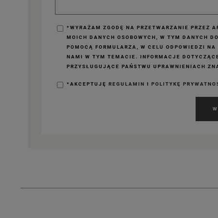
*WYRAŻAM ZGODĘ NA PRZETWARZANIE PRZEZ AP
MOICH DANYCH OSOBOWYCH, W TYM DANYCH D
POMOCĄ FORMULARZA, W CELU ODPOWIEDZI NA
NAMI W TYM TEMACIE. INFORMACJE DOTYCZĄC
PRZYSŁUGUJĄCE PAŃSTWU UPRAWNIENIACH ZNA
*AKCEPTUJĘ
REGULAMIN
I
POLITYKĘ PRYWATNO
W