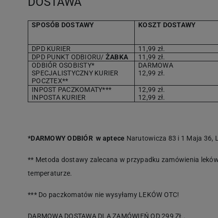
DOSTAWA
SPOSÓB DOSTAWY
KOSZT DOSTAWY
DPD KURIER
11,99 zł.
DPD PUNKT ODBIORU/
ŻABKA
11,99 zł.
ODBIÓR OSOBISTY*
DARMOWA
SPECJALISTYCZNY KURIER
12,99 zł.
POCZTEX**
INPOST PACZKOMATY***
12,99 zł.
INPOSTA KURIER
12,99 zł.
*DARMOWY ODBIÓR w aptece
Narutowicza 83 i 1 Maja 36, L
** Metoda dostawy zalecana w przypadku zamówienia leków 
temperaturze.
*** Do paczkomatów nie wysyłamy LEKÓW OTC!
DARMOWA DOSTAWA DLA ZAMÓWIEŃ OD 299 ZŁ.