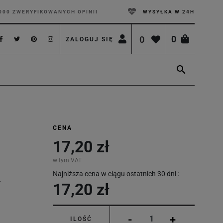
000 ZWERYFIKOWANYCH OPINII
WYSYŁKA W 24H
0
0
ZALOGUJ SIĘ

CENA
17,20 zł
w tym VAT
Najniższa cena w ciągu ostatnich 30 dni :
17,20 zł
-
+
ILOŚĆ