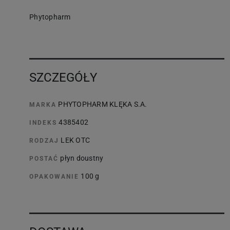
Phytopharm
SZCZEGÓŁY
PHYTOPHARM KLĘKA S.A.
MARKA
4385402
INDEKS
LEK OTC
RODZAJ
płyn doustny
POSTAĆ
100 g
OPAKOWANIE