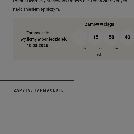
Produkt leczniczy stosowany tradycyjnie u osób zagrożonych
nadciśnieniem tętniczym.
Zamów w ciągu
Zamówienie
1
15
58
39
wyślemy
w poniedziałek,
10.08.2026
dnia
godz.
min
sek.
ZAPYTAJ FARMACEUTĘ