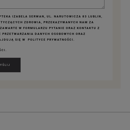
TEKA IZABELA SERWAN, UL. NARUTOWICZA 83 LUBLIN,
OTYCZĄCYCH ZDROWIA, PRZEKAZYWANYCH NAM ZA
 ZAWARTE W FORMULARZU PYTANIE ORAZ KONTAKTU Z
E PRZETWARZANIA DANYCH OSOBOWYCH ORAZ
JDUJĄ SIĘ W POLITYCE PRYWATNOŚCI.
ŚCI.
YŚLIJ