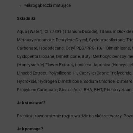
Mikrogąbeczki matujące
Składniki
Aqua (Water), CI 77891 (Titanium Dioxide), Titanium Dioxide 
Methoxycinnamate, Pentylene Glycol, Cyclohexasiloxane, Triet
Carbonate, Isododecane, Cetyl PEG/PPG-10/1 Dimethicone, Me
Cyclopentasiloxane, Dimethicone, Butyl Methoxydibenzoylmeth
(Honeysuckle) Flower Extract, Lonicera Japonica (Honeysuck
Linseed Extract, Polysilicone-11, Caprylic/Capric Triglycerid
Hydroxide, Hydrogen Dimethicone, Sodium Chloride, Disteardi
Propylene Carbonate, Stearic Acid, BHA, BHT, Phenoxyethanol
Jak stosować?
Preparat równomiernie rozprowadzić na skórze twarzy. Pozo
Jak pomaga?