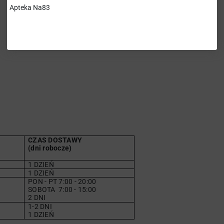
Apteka Na83
CZAS DOSTAWY
(dni robocze)
1 DZIEŃ
1 DZIEŃ
PON - PT 7:00 - 20:00
SOBOTA
7
:00 - 15:00
2 DNI
1-2 DNI
1 DZIEŃ