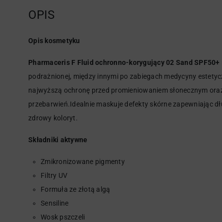
OPIS
Opis kosmetyku
Pharmaceris F Fluid ochronno-korygujący 02 Sand SPF50+
podrażnionej, między innymi po zabiegach medycyny estetyczn
najwyższą ochronę przed promieniowaniem słonecznym oraz 
przebarwień.Idealnie maskuje defekty skórne zapewniając dł
zdrowy koloryt.
Składniki aktywne
Zmikronizowane pigmenty
Filtry UV
Formuła ze złotą algą
Sensiline
Wosk pszczeli