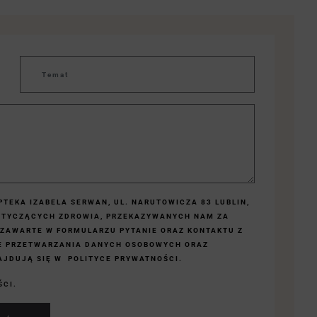
TEKA IZABELA SERWAN, UL. NARUTOWICZA 83 LUBLIN,
OTYCZĄCYCH ZDROWIA, PRZEKAZYWANYCH NAM ZA
 ZAWARTE W FORMULARZU PYTANIE ORAZ KONTAKTU Z
E PRZETWARZANIA DANYCH OSOBOWYCH ORAZ
JDUJĄ SIĘ W POLITYCE PRYWATNOŚCI.
ŚCI.