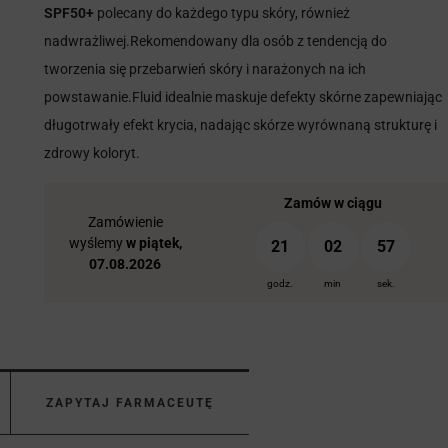
SPF50+
polecany do każdego typu skóry, również
nadwrażliwej.Rekomendowany dla osób z tendencją do
tworzenia się przebarwień skóry i narażonych na ich
powstawanie.Fluid idealnie maskuje defekty skórne zapewniając
długotrwały efekt krycia, nadając skórze wyrównaną strukturę i
zdrowy koloryt.
Zamów w ciągu
Zamówienie
wyślemy
w piątek,
21
02
56
07.08.2026
godz.
min
sek.
ZAPYTAJ FARMACEUTĘ