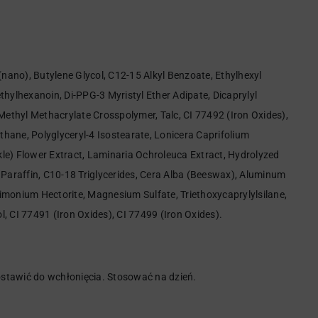
(nano), Butylene Glycol, C12-15 Alkyl Benzoate, Ethylhexyl
hylhexanoin, Di-PPG-3 Myristyl Ether Adipate, Dicaprylyl
thyl Methacrylate Crosspolymer, Talc, CI 77492 (Iron Oxides),
ane, Polyglyceryl-4 Isostearate, Lonicera Caprifolium
le) Flower Extract, Laminaria Ochroleuca Extract, Hydrolyzed
e, Paraffin, C10-18 Triglycerides, Cera Alba (Beeswax), Aluminum
monium Hectorite, Magnesium Sulfate, Triethoxycaprylylsilane,
, CI 77491 (Iron Oxides), CI 77499 (Iron Oxides).
stawić do wchłonięcia. Stosować na dzień.