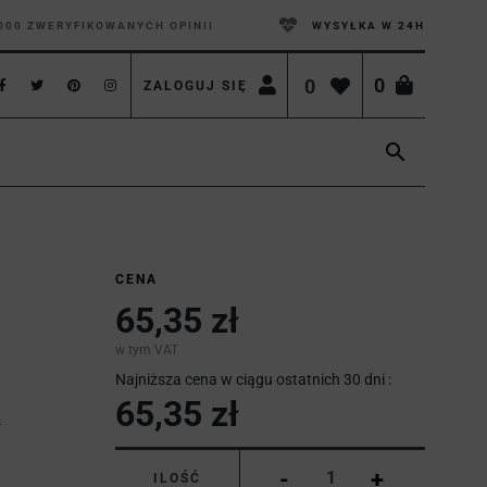
000 ZWERYFIKOWANYCH OPINII
WYSYŁKA W 24H
0
0
ZALOGUJ SIĘ

CENA
65,35 zł
w tym VAT
Najniższa cena w ciągu ostatnich 30 dni :
65,35 zł
-
+
ILOŚĆ