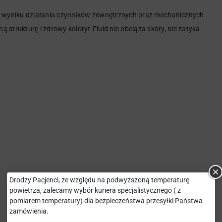
 w wyniku działania czynników zewnętrznych oraz mechanicznych.
strukturę i zdrowy koloryt.Fluid nie obciąża skóry, nie zatyka
Drodzy Pacjenci, ze względu na podwyższoną temperaturę
powietrza, zalecamy wybór kuriera specjalistycznego ( z
pomiarem temperatury) dla bezpieczeństwa przesyłki Państwa
zamówienia.