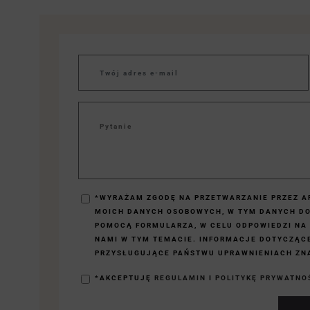
*WYRAŻAM ZGODĘ NA PRZETWARZANIE PRZEZ AP
MOICH DANYCH OSOBOWYCH, W TYM DANYCH D
POMOCĄ FORMULARZA, W CELU ODPOWIEDZI NA
NAMI W TYM TEMACIE. INFORMACJE DOTYCZĄC
PRZYSŁUGUJĄCE PAŃSTWU UPRAWNIENIACH ZNA
*AKCEPTUJĘ
REGULAMIN
I
POLITYKĘ PRYWATNO