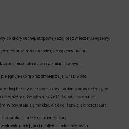
ny do skóry suchej, atopowej (azs) oraz w leczeniu egzemy.
ędzącej oraz ze skłonnością do egzemy i alergii.
sie remisji, jak i nasilenia zmian skórnych.
 pielęgnuje skórę oraz zmniejsza jej wrażliwość.
aturalnej bariery ochronnej skóry. Badania potwierdzają, że
hej skóry takie jak szorstkość, świąd, łuszczenie i
 Włosy stają się miękkie, gładkie i łatwiej się rozczesują.
ąc naturalnej bariery ochronnej skóry.
okresie remisji, jak i nasilenia zmian skórnych.