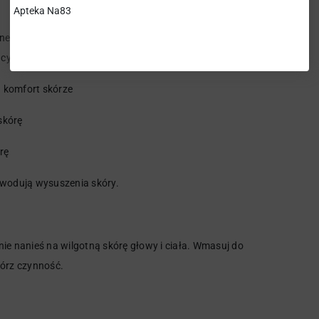
Apteka Na83
łonecznikowego, kokosowego, lnianego, awokado, arganowego,
cych, odżywiających oraz regenerujących skórę.
a komfort skórze
skórę
rę
owodują wysuszenia skóry.
pnie nanieś na wilgotną skórę głowy i ciała. Wmasuj do
tórz czynność.