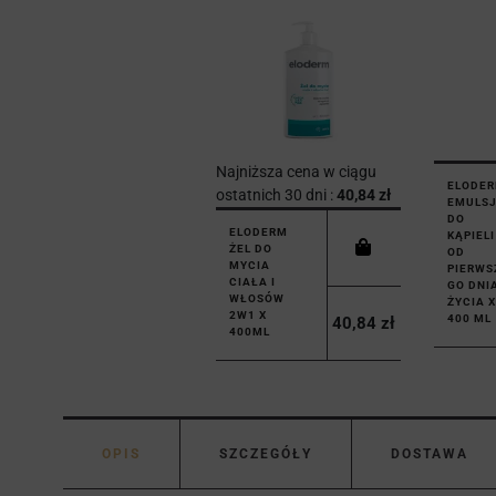
Najniższa cena w ciągu
ELODE
ostatnich 30 dni :
40,84 zł
EMULS
DO
ELODERM
KĄPIELI
ŻEL DO
OD
MYCIA
PIERWS
CIAŁA I
GO DNI
WŁOSÓW
ŻYCIA X
2W1 X
400 ML
40,84 zł
400ML
OPIS
SZCZEGÓŁY
DOSTAWA