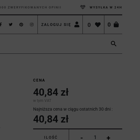
000 ZWERYFIKOWANYCH OPINII
WYSYŁKA W 24H
0
0
ZALOGUJ SIĘ

CENA
40,84 zł
w tym VAT
Najniższa cena w ciągu ostatnich 30 dni :
40,84 zł
-
+
ILOŚĆ