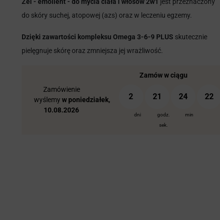
Żel - emolient - do mycia ciała i włosów 2w1
jest przeznaczony
do skóry suchej, atopowej (azs) oraz w leczeniu egzemy.
Dzięki zawartości kompleksu Omega 3-6-9 PLUS
skutecznie
pielęgnuje skórę oraz zmniejsza jej wrażliwość.
Zamów w ciągu
Zamówienie
2
21
24
21
wyślemy
w poniedziałek,
10.08.2026
dni
godz.
min
sek.