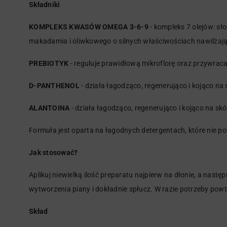
Składniki
KOMPLEKS KWASÓW OMEGA 3-6-9
- kompleks 7 olejów: s
makadamia i oliwkowego o silnych właściwościach nawilżają
PREBIOTYK
- reguluje prawidłową mikroflorę oraz przywrac
D-PANTHENOL
- działa łagodząco, regenerująco i kojąco na 
ALANTOINA
- działa łagodząco, regenerująco i kojąco na skó
Formuła jest oparta na łagodnych detergentach, które nie p
Jak stosować?
Aplikuj niewielką ilość preparatu najpierw na dłonie, a nastę
wytworzenia piany i dokładnie spłucz. W razie potrzeby pow
Skład