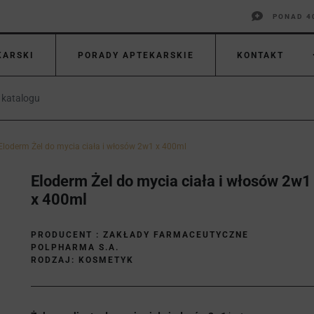
PONAD 4
KARSKI
PORADY APTEKARSKIE
KONTAKT
Eloderm Żel do mycia ciała i włosów 2w1 x 400ml
Eloderm Żel do mycia ciała i włosów 2w1
x 400ml
PRODUCENT :
ZAKŁADY FARMACEUTYCZNE
POLPHARMA S.A.
RODZAJ: KOSMETYK