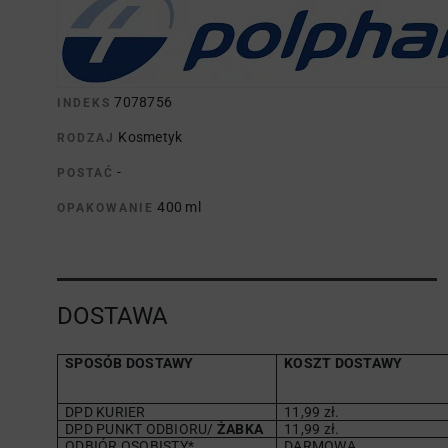
7078756
INDEKS
Kosmetyk
RODZAJ
-
POSTAĆ
400 ml
OPAKOWANIE
DOSTAWA
SPOSÓB DOSTAWY
KOSZT DOSTAWY
DPD KURIER
11,99 zł.
DPD PUNKT ODBIORU/
ŻABKA
11,99 zł.
ODBIÓR OSOBISTY*
DARMOWA