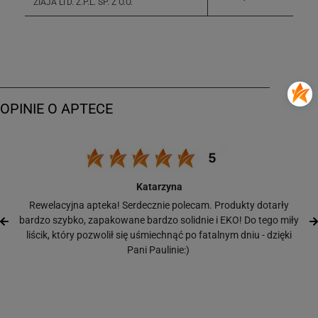
ZIAJA LTD. Z.P.L. SP. Z O.O.
Katarzyna
Rewelacyjna apteka! Serdecznie polecam. Produkty dotarły
bardzo szybko, zapakowane bardzo solidnie i EKO! Do tego miły
liścik, który pozwolił się uśmiechnąć po fatalnym dniu - dzięki
Pani Paulinie:)