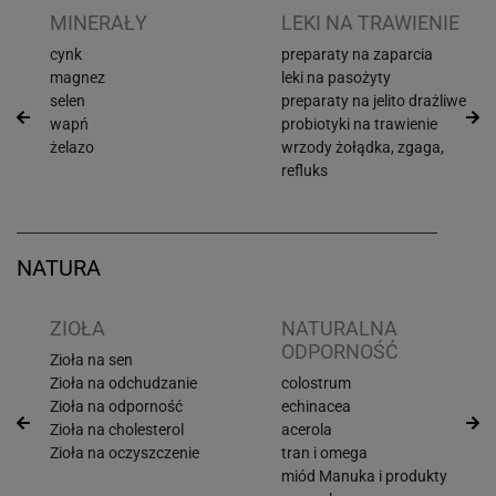
I
MINERAŁY
LEKI NA TRAWIENIE
cynk
preparaty na zaparcia
magnez
leki na pasożyty
selen
preparaty na jelito drażliwe
wapń
probiotyki na trawienie
żelazo
wrzody żołądka, zgaga,
refluks
NATURA
ZIOŁA
NATURALNA
ODPORNOŚĆ
Zioła na sen
Zioła na odchudzanie
colostrum
Zioła na odporność
echinacea
Zioła na cholesterol
acerola
Zioła na oczyszczenie
tran i omega
miód Manuka i produkty