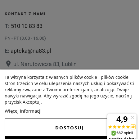
KONTAKT Z NAMI
T:
510 10 83 83
PN - PT (8.00 - 16.00)
E:
apteka@na83.pl
place
ul. Narutowicza 83, Lublin
place
ul. 1 Maja 36, Lublin
Ta witryna korzysta z własnych plików cookie i plików cookie
stron trzecich w celu ulepszenia naszych usług i pokazywać Ci
reklamy związane z Twoimi preferencjami, analizując Twoje
nawyki nawigacja. Aby wyrazić zgodę na jego użycie, naciśnij
przycisk Akceptuj.
47,92 zł
Polityka prywatności
Regulamin
Więcej informacji
Najniższa cena w ciągu
O nas
Zezwolenie
-
+
ostatnich 30 dni :
DOSTOSUJ
47,92 zł
Dostawa i Płatności
FAQ