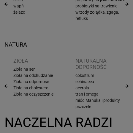
wapń
probiotyki na trawienie
żelazo
wrzody żołądka, zgaga,
refluks
NATURA
ZIOŁA
NATURALNA
ODPORNOŚĆ
Zioła na sen
Zioła na odchudzanie
colostrum
Zioła na odporność
echinacea
Zioła na cholesterol
acerola
Zioła na oczyszczenie
tran i omega
miód Manuka i produkty
pszczele
NACZELNA RADZI