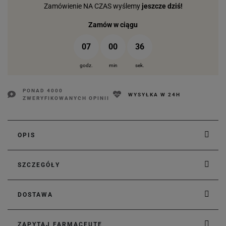
Zamówienie NA CZAS wyślemy
jeszcze dziś!
Zamów w ciągu
07
00
35
godz.
min
sek.
PONAD 4000
WYSYŁKA W 24H
ZWERYFIKOWANYCH OPINII
OPIS
SZCZEGÓŁY
DOSTAWA
ZAPYTAJ FARMACEUTĘ