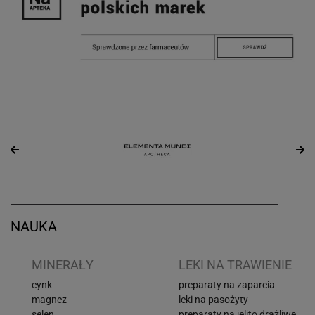
NAUKA
I
MINERAŁY
LEKI NA TRAWIENIE
cynk
preparaty na zaparcia
magnez
leki na pasożyty
selen
preparaty na jelito drażliwe