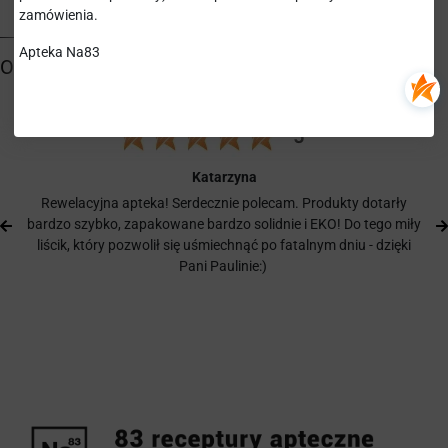
zamówienia.
Apteka Na83
Katarzyna
Rewelacyjna apteka! Serdecznie polecam. Produkty dotarły
bardzo szybko, zapakowane bardzo solidnie i EKO! Do tego miły
liścik, który pozwolił się uśmiechnąć po fatalnym dniu - dzięki
Pani Paulinie:)