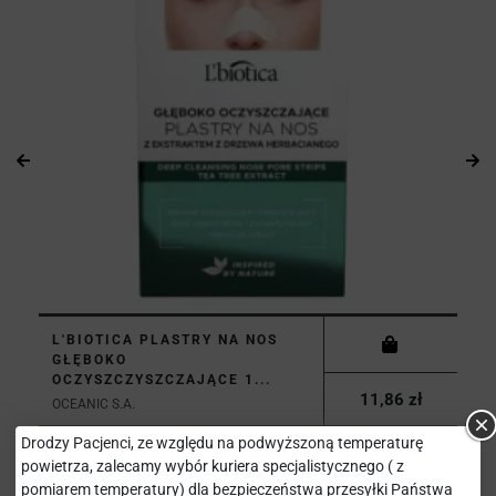
L'BIOTICA PLASTRY NA NOS
GŁĘBOKO
OCZYSZCZYSZCZAJĄCE 1...
11,86 zł
OCEANIC S.A.
Drodzy Pacjenci, ze względu na podwyższoną temperaturę
powietrza, zalecamy wybór kuriera specjalistycznego ( z
pomiarem temperatury) dla bezpieczeństwa przesyłki Państwa