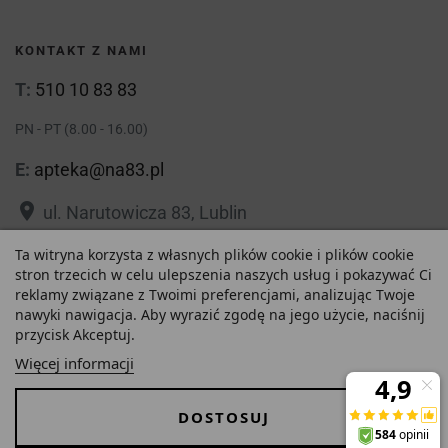
KONTAKT Z NAMI
T:
510 10 83 83
PN - PT (8.00 - 16.00)
E:
apteka@na83.pl
place
ul. Narutowicza 83, Lublin
place
ul. 1 Maja 36, Lublin
Ta witryna korzysta z własnych plików cookie i plików cookie
stron trzecich w celu ulepszenia naszych usług i pokazywać Ci
reklamy związane z Twoimi preferencjami, analizując Twoje
nawyki nawigacja. Aby wyrazić zgodę na jego użycie, naciśnij
przycisk Akceptuj.
63,48 zł
Polityka prywatności
Regulamin
Więcej informacji
Najniższa cena w ciągu
O nas
Zezwolenie
-
+
ostatnich 30 dni :
DOSTOSUJ
63,48 zł
Dostawa i Płatności
FAQ