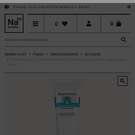
PONAD 4000 ZWERYFIKOWANYCH OPINII
0
0

Apteka na 83
Piękno
Dermokosmetyki
do twarzy
Pharmaceris A Corneo-Sensilium Dermo-Naprawczy krem regenerujący
75 ml
