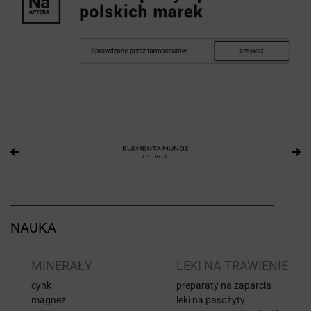
NAUKA
I
MINERAŁY
LEKI NA TRAWIENIE
cynk
preparaty na zaparcia
magnez
leki na pasożyty