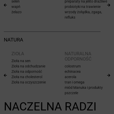
selen
preparaty na jelito drażliwe
wapń
probiotyki na trawienie
żelazo
wrzody żołądka, zgaga,
refluks
NATURA
ZIOŁA
NATURALNA
ODPORNOŚĆ
Zioła na sen
Zioła na odchudzanie
colostrum
Zioła na odporność
echinacea
Zioła na cholesterol
acerola
Zioła na oczyszczenie
tran i omega
miód Manuka i produkty
pszczele
NACZELNA RADZI