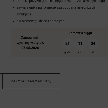
środek spożywczy specjalnego przeznaczenia medycznego
zawiera unikalną formę żelaza poddaną mikronizacji i
emulgacji.
dla niemowląt, dzieci i doroslych
Zamów w ciągu
Zamówienie
wyślemy
w piątek,
21
11
33
07.08.2026
godz.
min
sek.
ZAPYTAJ FARMACEUTĘ