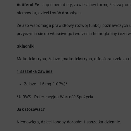
Actiferol Fe
- suplement diety, zawierający formę żelaza pod
niemowląt, dzieci i osób dorosłych.
Żelazo wspomaga prawidłowy rozwój funkcji poznawczych u
przyczynia się do właściwego tworzenia hemoglobiny i czer
Składniki
Maltodekstryna, żelazo [maltodekstryna, difosforan żelaza (III
1 saszetka zawiera
Żelazo
 - 
15 mg
 (
107%)*
*% RWS - Referencyjna Wartość Spożycia.
Jak stosować?
Niemowlęta, dzieci i osoby dorosłe: 1 saszetka dziennie.