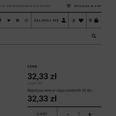
000 ZWERYFIKOWANYCH OPINII
WYSYŁKA W 24H
0
0
ZALOGUJ SIĘ

CENA
32,33 zł
w tym VAT
Najniższa cena w ciągu ostatnich 30 dni :
32,33 zł
-
+
ILOŚĆ