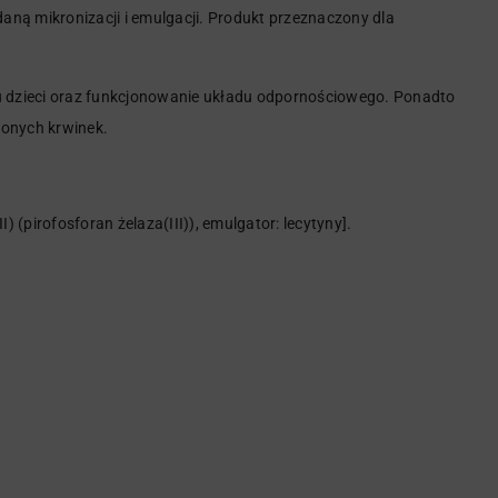
daną mikronizacji i emulgacji. Produkt przeznaczony dla
 dzieci oraz funkcjonowanie układu odpornościowego. Ponadto
wonych krwinek.
) (pirofosforan żelaza(III)), emulgator: lecytyny].