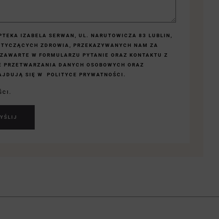
TEKA IZABELA SERWAN, UL. NARUTOWICZA 83 LUBLIN,
OTYCZĄCYCH ZDROWIA, PRZEKAZYWANYCH NAM ZA
 ZAWARTE W FORMULARZU PYTANIE ORAZ KONTAKTU Z
E PRZETWARZANIA DANYCH OSOBOWYCH ORAZ
JDUJĄ SIĘ W POLITYCE PRYWATNOŚCI.
ŚCI.
YŚLIJ