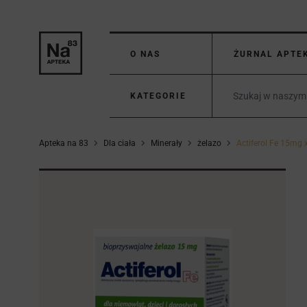
O NAS
ŻURNAL APTE
KATEGORIE
Apteka na 83
Dla ciała
Minerały
żelazo
Actiferol Fe 15mg 