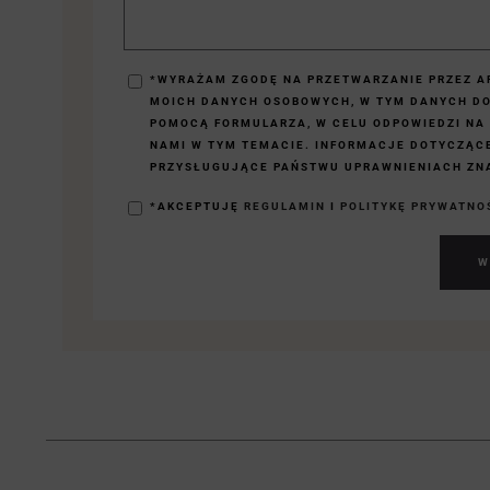
*WYRAŻAM ZGODĘ NA PRZETWARZANIE PRZEZ AP
MOICH DANYCH OSOBOWYCH, W TYM DANYCH D
POMOCĄ FORMULARZA, W CELU ODPOWIEDZI NA
NAMI W TYM TEMACIE. INFORMACJE DOTYCZĄC
PRZYSŁUGUJĄCE PAŃSTWU UPRAWNIENIACH ZNA
*AKCEPTUJĘ
REGULAMIN
I
POLITYKĘ PRYWATNO
W