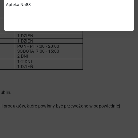
Apteka Na83
CZAS DOSTAWY
(dni robocze)
1 DZIEŃ
1 DZIEŃ
PON - PT 7:00 - 20:00
SOBOTA
7
:00 - 15:00
2 DNI
1-2 DNI
1 DZIEŃ
ublin.
i produktów, które powinny być przewożone w odpowiedniej